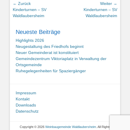
Beitragsnavigation
← Zurück
Weiter →
Vorhergehender
Nächster
Kinderturnen – SV
Kinderturnen – SV
Beitrag:
Beitrag:
Waldlaubersheim
Waldlaubersheim
Neueste Beiträge
Highlights 2026
Neugestaltung des Friedhofs beginnt
Neuer Gemeinderat ist konstituiert
Gemeindezentrum Viktoriaplatz in Verwaltung der
Ortsgemeinde
Ruhegelegenheiten für Spaziergänger
Impressum
Kontakt
Downloads
Datenschutz
Copyright © 2026
Weinbaugemeinde Waldlaubersheim
. All Rights