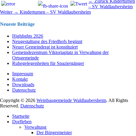
Beitragsnavigation
Vorhergehend
← Zurück
Kinderturnen
Beitrag:
– SV Waldlaubersheim
Nächster
Weiter →
Kinderturnen – SV Waldlaubersheim
Beitrag:
Neueste Beiträge
Highlights 2026
Neugestaltung des Friedhofs beginnt
Neuer Gemeinderat ist konstituiert
Gemeindezentrum Viktoriaplatz in Verwaltung der
Ortsgemeinde
Ruhegelegenheiten für Spaziergänger
Impressum
Kontakt
Downloads
Datenschutz
Copyright © 2026
Weinbaugemeinde Waldlaubersheim
. All Rights
Reserved.
Datenschutz
Nach
Startseite
oben
Dorfleben
scrollen
Verwaltung
Der Bürgermeister