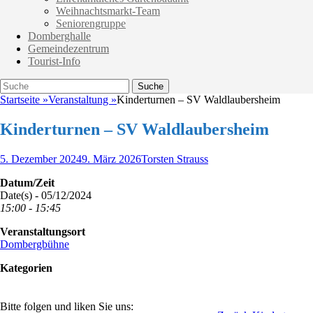
Weihnachtsmarkt-Team
Seniorengruppe
Domberghalle
Gemeindezentrum
Tourist-Info
Suche
Suche
nach:
Startseite
»
Veranstaltung
»
Kinderturnen – SV Waldlaubersheim
Kinderturnen – SV Waldlaubersheim
Veröffentlicht
Autor
5. Dezember 2024
9. März 2026
Torsten Strauss
am
Datum/Zeit
Date(s) - 05/12/2024
15:00 - 15:45
Veranstaltungsort
Dombergbühne
Kategorien
Bitte folgen und liken Sie uns: