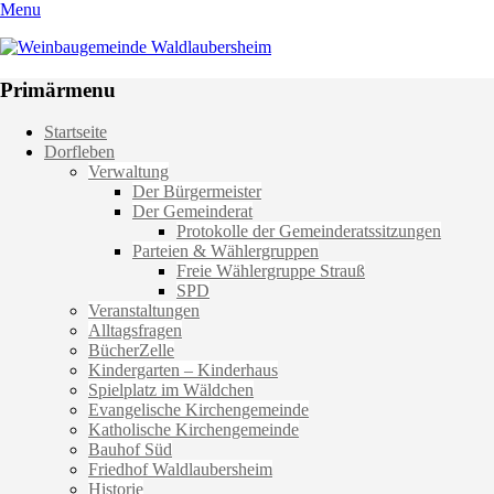
Menu
Weinbaugemeinde Waldlaubersheim
Einfach schön leben
Primärmenu
Weiter
Startseite
zum
Dorfleben
Inhalt
Verwaltung
Der Bürgermeister
Der Gemeinderat
Protokolle der Gemeinderatssitzungen
Parteien & Wählergruppen
Freie Wählergruppe Strauß
SPD
Veranstaltungen
Alltagsfragen
BücherZelle
Kindergarten – Kinderhaus
Spielplatz im Wäldchen
Evangelische Kirchengemeinde
Katholische Kirchengemeinde
Bauhof Süd
Friedhof Waldlaubersheim
Historie