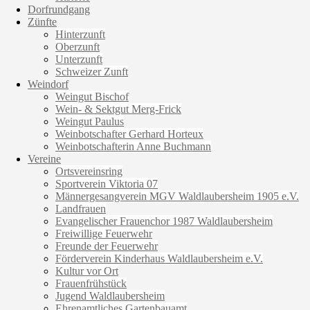
Dorfrundgang
Zünfte
Hinterzunft
Oberzunft
Unterzunft
Schweizer Zunft
Weindorf
Weingut Bischof
Wein- & Sektgut Merg-Frick
Weingut Paulus
Weinbotschafter Gerhard Horteux
Weinbotschafterin Anne Buchmann
Vereine
Ortsvereinsring
Sportverein Viktoria 07
Männergesangverein MGV Waldlaubersheim 1905 e.V.
Landfrauen
Evangelischer Frauenchor 1987 Waldlaubersheim
Freiwillige Feuerwehr
Freunde der Feuerwehr
Förderverein Kinderhaus Waldlaubersheim e.V.
Kultur vor Ort
Frauenfrühstück
Jugend Waldlaubersheim
Ehrenamtliches Gartenbauamt