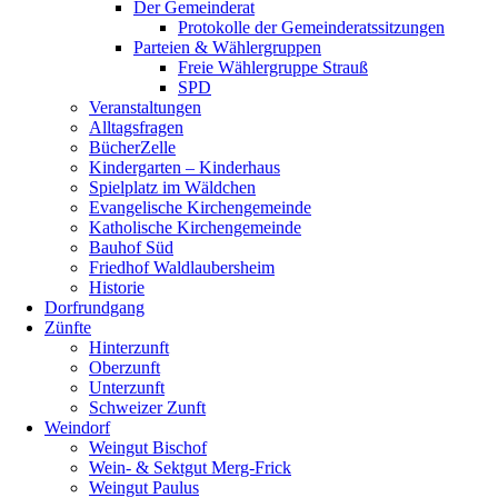
Der Gemeinderat
Protokolle der Gemeinderatssitzungen
Parteien & Wählergruppen
Freie Wählergruppe Strauß
SPD
Veranstaltungen
Alltagsfragen
BücherZelle
Kindergarten – Kinderhaus
Spielplatz im Wäldchen
Evangelische Kirchengemeinde
Katholische Kirchengemeinde
Bauhof Süd
Friedhof Waldlaubersheim
Historie
Dorfrundgang
Zünfte
Hinterzunft
Oberzunft
Unterzunft
Schweizer Zunft
Weindorf
Weingut Bischof
Wein- & Sektgut Merg-Frick
Weingut Paulus