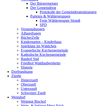
Der Bürgermeister
Der Gemeinderat
Protokolle der Gemeinderatssitzungen
Parteien & Wählergruppen
Freie Wählergruppe Strauß
SPD
Veranstaltungen
Alltagsfragen
BücherZelle
Kindergarten – Kinderhaus
Spielplatz im Wäldchen
Evangelische Kirchengemeinde
Katholische Kirchengemeinde
Bauhof Süd
Friedhof Waldlaubersheim
Historie
Dorfrundgang
Zünfte
Hinterzunft
Oberzunft
Unterzunft
Schweizer Zunft
Weindorf
Weingut Bischof
Wein- & Sektgut Merg-Frick