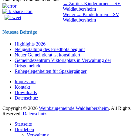
Beitragsnavigation
Vorhergehender
← Zurück
Kinderturnen – SV
Beitrag:
Waldlaubersheim
Nächster
Weiter →
Kinderturnen – SV
Beitrag:
Waldlaubersheim
Neueste Beiträge
Highlights 2026
Neugestaltung des Friedhofs beginnt
Neuer Gemeinderat ist konstituiert
Gemeindezentrum Viktoriaplatz in Verwaltung der
Ortsgemeinde
Ruhegelegenheiten für Spaziergänger
Impressum
Kontakt
Downloads
Datenschutz
Copyright © 2026
Weinbaugemeinde Waldlaubersheim
. All Rights
Reserved.
Datenschutz
Nach
Startseite
oben
Dorfleben
scrollen
Verwaltung