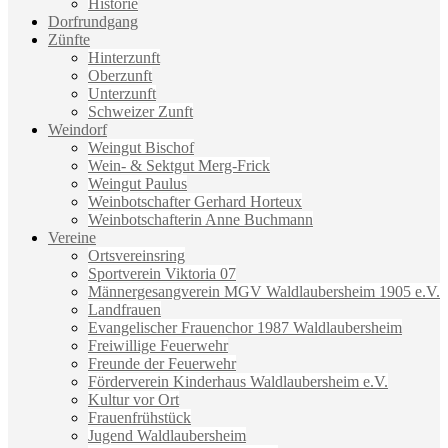
Historie
Dorfrundgang
Zünfte
Hinterzunft
Oberzunft
Unterzunft
Schweizer Zunft
Weindorf
Weingut Bischof
Wein- & Sektgut Merg-Frick
Weingut Paulus
Weinbotschafter Gerhard Horteux
Weinbotschafterin Anne Buchmann
Vereine
Ortsvereinsring
Sportverein Viktoria 07
Männergesangverein MGV Waldlaubersheim 1905 e.V.
Landfrauen
Evangelischer Frauenchor 1987 Waldlaubersheim
Freiwillige Feuerwehr
Freunde der Feuerwehr
Förderverein Kinderhaus Waldlaubersheim e.V.
Kultur vor Ort
Frauenfrühstück
Jugend Waldlaubersheim