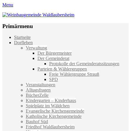
Menu
Weinbaugemeinde Waldlaubersheim
Einfach schön leben
Primärmenu
Weiter
Startseite
zum
Dorfleben
Inhalt
Verwaltung
Der Bürgermeister
Der Gemeinderat
Protokolle der Gemeinderatssitzungen
Parteien & Wählergruppen
Freie Wählergruppe Strauß
SPD
Veranstaltungen
Alltagsfragen
BücherZelle
Kindergarten – Kinderhaus
Spielplatz im Wäldchen
Evangelische Kirchengemeinde
Katholische Kirchengemeinde
Bauhof Süd
Friedhof Waldlaubersheim