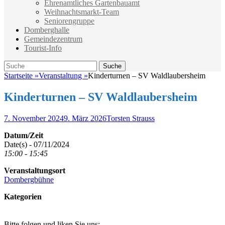
Ehrenamtliches Gartenbauamt
Weihnachtsmarkt-Team
Seniorengruppe
Domberghalle
Gemeindezentrum
Tourist-Info
Suche
Suche
nach:
Startseite
»
Veranstaltung
»
Kinderturnen – SV Waldlaubersheim
Kinderturnen – SV Waldlaubersheim
Veröffentlicht
Autor
7. November 2024
9. März 2026
Torsten Strauss
am
Datum/Zeit
Date(s) - 07/11/2024
15:00 - 15:45
Veranstaltungsort
Dombergbühne
Kategorien
Bitte folgen und liken Sie uns: