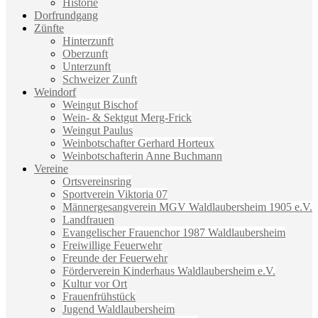
Historie
Dorfrundgang
Zünfte
Hinterzunft
Oberzunft
Unterzunft
Schweizer Zunft
Weindorf
Weingut Bischof
Wein- & Sektgut Merg-Frick
Weingut Paulus
Weinbotschafter Gerhard Horteux
Weinbotschafterin Anne Buchmann
Vereine
Ortsvereinsring
Sportverein Viktoria 07
Männergesangverein MGV Waldlaubersheim 1905 e.V.
Landfrauen
Evangelischer Frauenchor 1987 Waldlaubersheim
Freiwillige Feuerwehr
Freunde der Feuerwehr
Förderverein Kinderhaus Waldlaubersheim e.V.
Kultur vor Ort
Frauenfrühstück
Jugend Waldlaubersheim