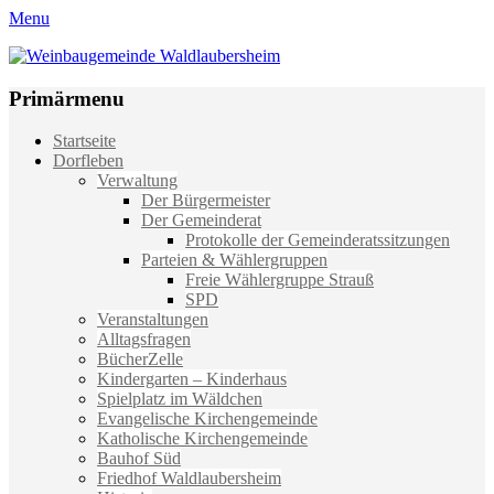
Menu
Weinbaugemeinde Waldlaubersheim
Einfach schön leben
Primärmenu
Weiter
Startseite
zum
Dorfleben
Inhalt
Verwaltung
Der Bürgermeister
Der Gemeinderat
Protokolle der Gemeinderatssitzungen
Parteien & Wählergruppen
Freie Wählergruppe Strauß
SPD
Veranstaltungen
Alltagsfragen
BücherZelle
Kindergarten – Kinderhaus
Spielplatz im Wäldchen
Evangelische Kirchengemeinde
Katholische Kirchengemeinde
Bauhof Süd
Friedhof Waldlaubersheim