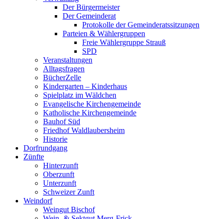
Der Bürgermeister
Der Gemeinderat
Protokolle der Gemeinderatssitzungen
Parteien & Wählergruppen
Freie Wählergruppe Strauß
SPD
Veranstaltungen
Alltagsfragen
BücherZelle
Kindergarten – Kinderhaus
Spielplatz im Wäldchen
Evangelische Kirchengemeinde
Katholische Kirchengemeinde
Bauhof Süd
Friedhof Waldlaubersheim
Historie
Dorfrundgang
Zünfte
Hinterzunft
Oberzunft
Unterzunft
Schweizer Zunft
Weindorf
Weingut Bischof
Wein- & Sektgut Merg-Frick