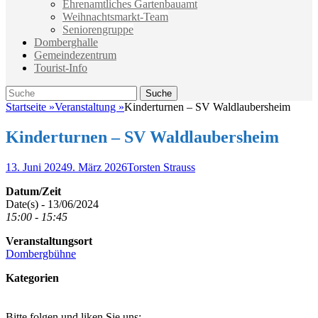
Ehrenamtliches Gartenbauamt
Weihnachtsmarkt-Team
Seniorengruppe
Domberghalle
Gemeindezentrum
Tourist-Info
Suche
Suche
nach:
Startseite
»
Veranstaltung
»
Kinderturnen – SV Waldlaubersheim
Kinderturnen – SV Waldlaubersheim
Veröffentlicht
Autor
13. Juni 2024
9. März 2026
Torsten Strauss
am
Datum/Zeit
Date(s) - 13/06/2024
15:00 - 15:45
Veranstaltungsort
Dombergbühne
Kategorien
Bitte folgen und liken Sie uns: