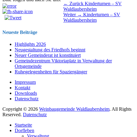
Beitragsnavigation
Vorhergehender
← Zurück
Kinderturnen – SV
Beitrag:
Waldlaubersheim
Nächster
Weiter →
Kinderturnen – SV
Beitrag:
Waldlaubersheim
Neueste Beiträge
Highlights 2026
Neugestaltung des Friedhofs beginnt
Neuer Gemeinderat ist konstituiert
Gemeindezentrum Viktoriaplatz in Verwaltung der
Ortsgemeinde
Ruhegelegenheiten für Spaziergänger
Impressum
Kontakt
Downloads
Datenschutz
Copyright © 2026
Weinbaugemeinde Waldlaubersheim
. All Rights
Reserved.
Datenschutz
Nach
Startseite
oben
Dorfleben
scrollen
Verwaltung