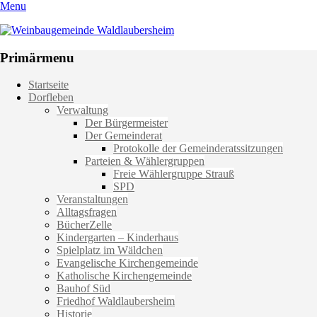
Menu
Weinbaugemeinde Waldlaubersheim
Einfach schön leben
Primärmenu
Weiter
Startseite
zum
Dorfleben
Inhalt
Verwaltung
Der Bürgermeister
Der Gemeinderat
Protokolle der Gemeinderatssitzungen
Parteien & Wählergruppen
Freie Wählergruppe Strauß
SPD
Veranstaltungen
Alltagsfragen
BücherZelle
Kindergarten – Kinderhaus
Spielplatz im Wäldchen
Evangelische Kirchengemeinde
Katholische Kirchengemeinde
Bauhof Süd
Friedhof Waldlaubersheim
Historie