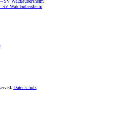
er
 – SV Waldlaubersheim
 – SV Waldlaubersheim
e
served.
Datenschutz