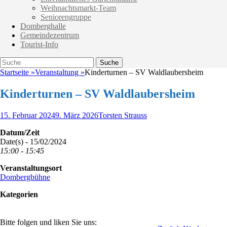
Weihnachtsmarkt-Team
Seniorengruppe
Domberghalle
Gemeindezentrum
Tourist-Info
Suche
Suche
nach:
Startseite
»
Veranstaltung
»
Kinderturnen – SV Waldlaubersheim
Kinderturnen – SV Waldlaubersheim
Veröffentlicht
Autor
15. Februar 2024
9. März 2026
Torsten Strauss
am
Datum/Zeit
Date(s) - 15/02/2024
15:00 - 15:45
Veranstaltungsort
Dombergbühne
Kategorien
Bitte folgen und liken Sie uns: