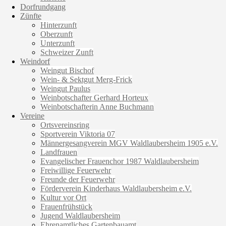
Dorfrundgang
Zünfte
Hinterzunft
Oberzunft
Unterzunft
Schweizer Zunft
Weindorf
Weingut Bischof
Wein- & Sektgut Merg-Frick
Weingut Paulus
Weinbotschafter Gerhard Horteux
Weinbotschafterin Anne Buchmann
Vereine
Ortsvereinsring
Sportverein Viktoria 07
Männergesangverein MGV Waldlaubersheim 1905 e.V.
Landfrauen
Evangelischer Frauenchor 1987 Waldlaubersheim
Freiwillige Feuerwehr
Freunde der Feuerwehr
Förderverein Kinderhaus Waldlaubersheim e.V.
Kultur vor Ort
Frauenfrühstück
Jugend Waldlaubersheim
Ehrenamtliches Gartenbauamt