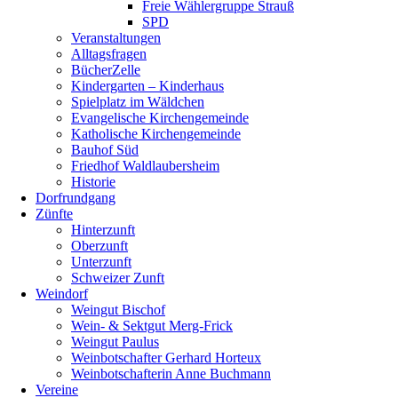
Freie Wählergruppe Strauß
SPD
Veranstaltungen
Alltagsfragen
BücherZelle
Kindergarten – Kinderhaus
Spielplatz im Wäldchen
Evangelische Kirchengemeinde
Katholische Kirchengemeinde
Bauhof Süd
Friedhof Waldlaubersheim
Historie
Dorfrundgang
Zünfte
Hinterzunft
Oberzunft
Unterzunft
Schweizer Zunft
Weindorf
Weingut Bischof
Wein- & Sektgut Merg-Frick
Weingut Paulus
Weinbotschafter Gerhard Horteux
Weinbotschafterin Anne Buchmann
Vereine