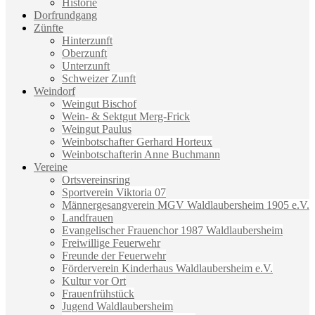
Historie
Dorfrundgang
Zünfte
Hinterzunft
Oberzunft
Unterzunft
Schweizer Zunft
Weindorf
Weingut Bischof
Wein- & Sektgut Merg-Frick
Weingut Paulus
Weinbotschafter Gerhard Horteux
Weinbotschafterin Anne Buchmann
Vereine
Ortsvereinsring
Sportverein Viktoria 07
Männergesangverein MGV Waldlaubersheim 1905 e.V.
Landfrauen
Evangelischer Frauenchor 1987 Waldlaubersheim
Freiwillige Feuerwehr
Freunde der Feuerwehr
Förderverein Kinderhaus Waldlaubersheim e.V.
Kultur vor Ort
Frauenfrühstück
Jugend Waldlaubersheim