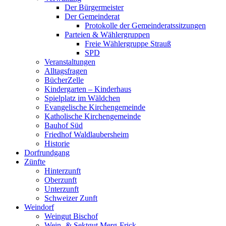
Der Bürgermeister
Der Gemeinderat
Protokolle der Gemeinderatssitzungen
Parteien & Wählergruppen
Freie Wählergruppe Strauß
SPD
Veranstaltungen
Alltagsfragen
BücherZelle
Kindergarten – Kinderhaus
Spielplatz im Wäldchen
Evangelische Kirchengemeinde
Katholische Kirchengemeinde
Bauhof Süd
Friedhof Waldlaubersheim
Historie
Dorfrundgang
Zünfte
Hinterzunft
Oberzunft
Unterzunft
Schweizer Zunft
Weindorf
Weingut Bischof
Wein- & Sektgut Merg-Frick