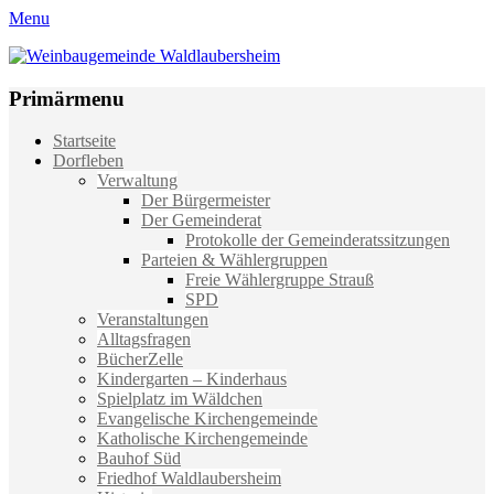
Menu
Weinbaugemeinde Waldlaubersheim
Einfach schön leben
Primärmenu
Weiter
Startseite
zum
Dorfleben
Inhalt
Verwaltung
Der Bürgermeister
Der Gemeinderat
Protokolle der Gemeinderatssitzungen
Parteien & Wählergruppen
Freie Wählergruppe Strauß
SPD
Veranstaltungen
Alltagsfragen
BücherZelle
Kindergarten – Kinderhaus
Spielplatz im Wäldchen
Evangelische Kirchengemeinde
Katholische Kirchengemeinde
Bauhof Süd
Friedhof Waldlaubersheim