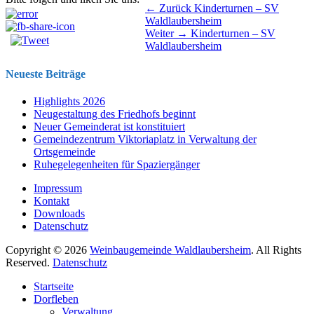
Beitragsnavigation
Vorhergehender
← Zurück
Kinderturnen – SV
Beitrag:
Waldlaubersheim
Nächster
Weiter →
Kinderturnen – SV
Beitrag:
Waldlaubersheim
Neueste Beiträge
Highlights 2026
Neugestaltung des Friedhofs beginnt
Neuer Gemeinderat ist konstituiert
Gemeindezentrum Viktoriaplatz in Verwaltung der
Ortsgemeinde
Ruhegelegenheiten für Spaziergänger
Impressum
Kontakt
Downloads
Datenschutz
Copyright © 2026
Weinbaugemeinde Waldlaubersheim
. All Rights
Reserved.
Datenschutz
Nach
Startseite
oben
Dorfleben
scrollen
Verwaltung