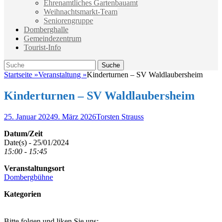
Ehrenamtliches Gartenbauamt
Weihnachtsmarkt-Team
Seniorengruppe
Domberghalle
Gemeindezentrum
Tourist-Info
Suche
Suche
nach:
Startseite
»
Veranstaltung
»
Kinderturnen – SV Waldlaubersheim
Kinderturnen – SV Waldlaubersheim
Veröffentlicht
Autor
25. Januar 2024
9. März 2026
Torsten Strauss
am
Datum/Zeit
Date(s) - 25/01/2024
15:00 - 15:45
Veranstaltungsort
Dombergbühne
Kategorien
Bitte folgen und liken Sie uns: