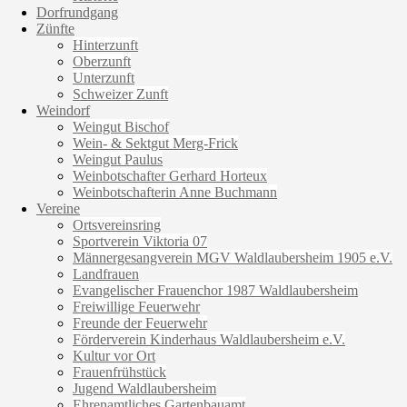
Dorfrundgang
Zünfte
Hinterzunft
Oberzunft
Unterzunft
Schweizer Zunft
Weindorf
Weingut Bischof
Wein- & Sektgut Merg-Frick
Weingut Paulus
Weinbotschafter Gerhard Horteux
Weinbotschafterin Anne Buchmann
Vereine
Ortsvereinsring
Sportverein Viktoria 07
Männergesangverein MGV Waldlaubersheim 1905 e.V.
Landfrauen
Evangelischer Frauenchor 1987 Waldlaubersheim
Freiwillige Feuerwehr
Freunde der Feuerwehr
Förderverein Kinderhaus Waldlaubersheim e.V.
Kultur vor Ort
Frauenfrühstück
Jugend Waldlaubersheim
Ehrenamtliches Gartenbauamt