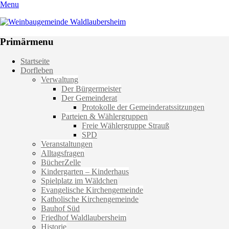
Menu
Weinbaugemeinde Waldlaubersheim
Einfach schön leben
Primärmenu
Weiter
Startseite
zum
Dorfleben
Inhalt
Verwaltung
Der Bürgermeister
Der Gemeinderat
Protokolle der Gemeinderatssitzungen
Parteien & Wählergruppen
Freie Wählergruppe Strauß
SPD
Veranstaltungen
Alltagsfragen
BücherZelle
Kindergarten – Kinderhaus
Spielplatz im Wäldchen
Evangelische Kirchengemeinde
Katholische Kirchengemeinde
Bauhof Süd
Friedhof Waldlaubersheim
Historie