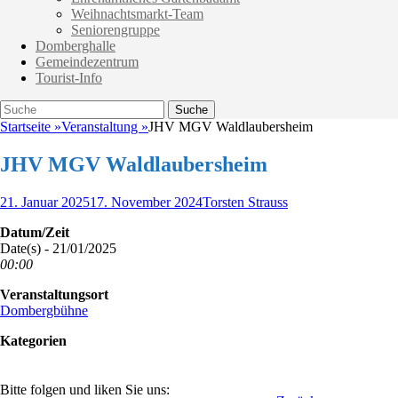
Weihnachtsmarkt-Team
Seniorengruppe
Domberghalle
Gemeindezentrum
Tourist-Info
Suche
Suche
nach:
Startseite
»
Veranstaltung
»
JHV MGV Waldlaubersheim
JHV MGV Waldlaubersheim
Veröffentlicht
Autor
21. Januar 2025
17. November 2024
Torsten Strauss
am
Datum/Zeit
Date(s) - 21/01/2025
00:00
Veranstaltungsort
Dombergbühne
Kategorien
Bitte folgen und liken Sie uns: