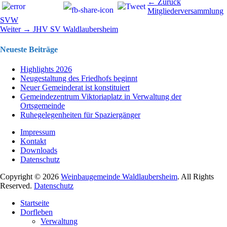
Beitragsnavigation
Vorhergehend
← Zurück
Beitrag:
Mitgliederversammlung
SVW
Nächster
Weiter →
JHV SV Waldlaubersheim
Beitrag:
Neueste Beiträge
Highlights 2026
Neugestaltung des Friedhofs beginnt
Neuer Gemeinderat ist konstituiert
Gemeindezentrum Viktoriaplatz in Verwaltung der
Ortsgemeinde
Ruhegelegenheiten für Spaziergänger
Impressum
Kontakt
Downloads
Datenschutz
Copyright © 2026
Weinbaugemeinde Waldlaubersheim
. All Rights
Reserved.
Datenschutz
Nach
Startseite
oben
Dorfleben
scrollen
Verwaltung