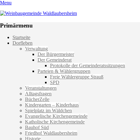
Menu
Weinbaugemeinde Waldlaubersheim
Einfach schön leben
Primärmenu
Weiter
Startseite
zum
Dorfleben
Inhalt
Verwaltung
Der Bürgermeister
Der Gemeinderat
Protokolle der Gemeinderatssitzungen
Parteien & Wählergruppen
Freie Wählergruppe Strauß
SPD
Veranstaltungen
Alltagsfragen
BücherZelle
Kindergarten – Kinderhaus
Spielplatz im Wäldchen
Evangelische Kirchengemeinde
Katholische Kirchengemeinde
Bauhof Süd
Friedhof Waldlaubersheim
Historie