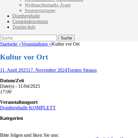
Weihnachtsmarkt-Team
Seniorengruppe
Domberghalle
Gemeindezentrum
Tourist-Info
Suche
Suche
nach:
Startseite
»
Veranstaltung
»
Kultur vor Ort
Kultur vor Ort
Veröffentlicht
Autor
11. April 2025
17. November 2024
Torsten Strauss
am
Datum/Zeit
Date(s) - 11/04/2025
17:00
Veranstaltungsort
Domberghalle KOMPLETT
Kategorien
Bitte folgen und liken Sie uns: