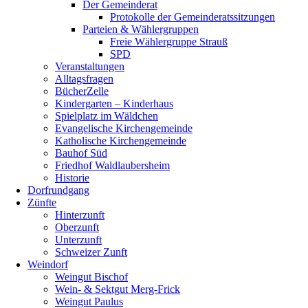
Der Gemeinderat
Protokolle der Gemeinderatssitzungen
Parteien & Wählergruppen
Freie Wählergruppe Strauß
SPD
Veranstaltungen
Alltagsfragen
BücherZelle
Kindergarten – Kinderhaus
Spielplatz im Wäldchen
Evangelische Kirchengemeinde
Katholische Kirchengemeinde
Bauhof Süd
Friedhof Waldlaubersheim
Historie
Dorfrundgang
Zünfte
Hinterzunft
Oberzunft
Unterzunft
Schweizer Zunft
Weindorf
Weingut Bischof
Wein- & Sektgut Merg-Frick
Weingut Paulus