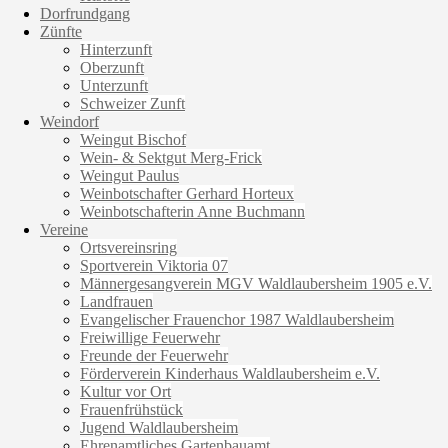
Dorfrundgang
Zünfte
Hinterzunft
Oberzunft
Unterzunft
Schweizer Zunft
Weindorf
Weingut Bischof
Wein- & Sektgut Merg-Frick
Weingut Paulus
Weinbotschafter Gerhard Horteux
Weinbotschafterin Anne Buchmann
Vereine
Ortsvereinsring
Sportverein Viktoria 07
Männergesangverein MGV Waldlaubersheim 1905 e.V.
Landfrauen
Evangelischer Frauenchor 1987 Waldlaubersheim
Freiwillige Feuerwehr
Freunde der Feuerwehr
Förderverein Kinderhaus Waldlaubersheim e.V.
Kultur vor Ort
Frauenfrühstück
Jugend Waldlaubersheim
Ehrenamtliches Gartenbauamt