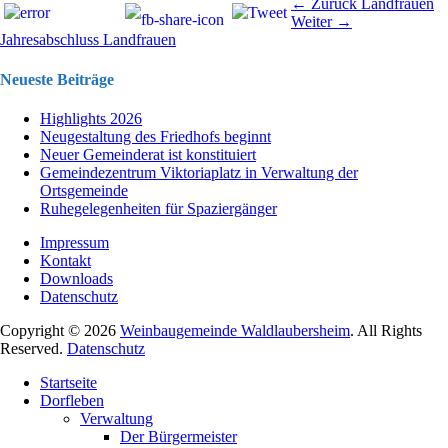
Beitragsnavigation
Vorhergehend
← Zurück
Landfrauen
Nächster
Beitrag:
Weiter →
Beitrag:
Jahresabschluss Landfrauen
Neueste Beiträge
Highlights 2026
Neugestaltung des Friedhofs beginnt
Neuer Gemeinderat ist konstituiert
Gemeindezentrum Viktoriaplatz in Verwaltung der
Ortsgemeinde
Ruhegelegenheiten für Spaziergänger
Impressum
Kontakt
Downloads
Datenschutz
Copyright © 2026
Weinbaugemeinde Waldlaubersheim
. All Rights
Reserved.
Datenschutz
Nach
Startseite
oben
Dorfleben
scrollen
Verwaltung
Der Bürgermeister