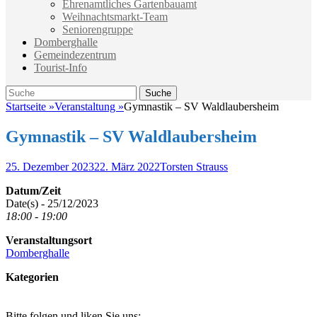
Ehrenamtliches Gartenbauamt
Weihnachtsmarkt-Team
Seniorengruppe
Domberghalle
Gemeindezentrum
Tourist-Info
Suche
Suche
nach:
Startseite
»
Veranstaltung
»
Gymnastik – SV Waldlaubersheim
Gymnastik – SV Waldlaubersheim
Veröffentlicht
Autor
25. Dezember 2023
22. März 2022
Torsten Strauss
am
Datum/Zeit
Date(s) - 25/12/2023
18:00 - 19:00
Veranstaltungsort
Domberghalle
Kategorien
Bitte folgen und liken Sie uns: