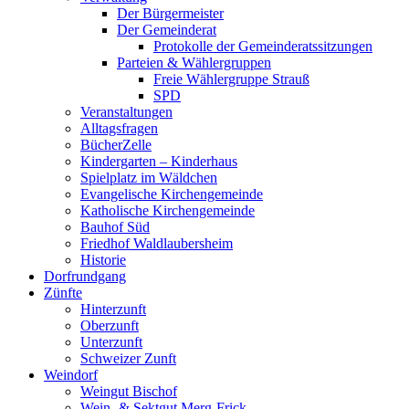
Der Bürgermeister
Der Gemeinderat
Protokolle der Gemeinderatssitzungen
Parteien & Wählergruppen
Freie Wählergruppe Strauß
SPD
Veranstaltungen
Alltagsfragen
BücherZelle
Kindergarten – Kinderhaus
Spielplatz im Wäldchen
Evangelische Kirchengemeinde
Katholische Kirchengemeinde
Bauhof Süd
Friedhof Waldlaubersheim
Historie
Dorfrundgang
Zünfte
Hinterzunft
Oberzunft
Unterzunft
Schweizer Zunft
Weindorf
Weingut Bischof
Wein- & Sektgut Merg-Frick