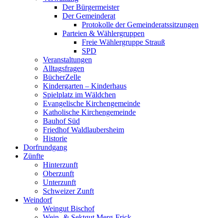
Der Bürgermeister
Der Gemeinderat
Protokolle der Gemeinderatssitzungen
Parteien & Wählergruppen
Freie Wählergruppe Strauß
SPD
Veranstaltungen
Alltagsfragen
BücherZelle
Kindergarten – Kinderhaus
Spielplatz im Wäldchen
Evangelische Kirchengemeinde
Katholische Kirchengemeinde
Bauhof Süd
Friedhof Waldlaubersheim
Historie
Dorfrundgang
Zünfte
Hinterzunft
Oberzunft
Unterzunft
Schweizer Zunft
Weindorf
Weingut Bischof
Wein- & Sektgut Merg-Frick