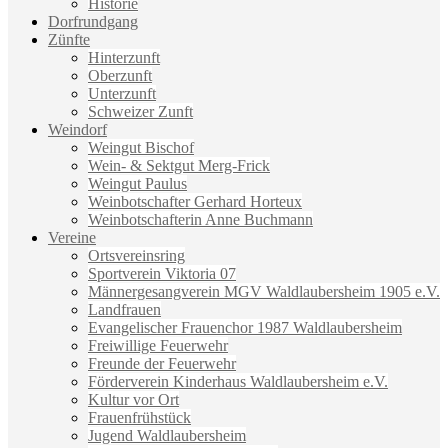
Historie
Dorfrundgang
Zünfte
Hinterzunft
Oberzunft
Unterzunft
Schweizer Zunft
Weindorf
Weingut Bischof
Wein- & Sektgut Merg-Frick
Weingut Paulus
Weinbotschafter Gerhard Horteux
Weinbotschafterin Anne Buchmann
Vereine
Ortsvereinsring
Sportverein Viktoria 07
Männergesangverein MGV Waldlaubersheim 1905 e.V.
Landfrauen
Evangelischer Frauenchor 1987 Waldlaubersheim
Freiwillige Feuerwehr
Freunde der Feuerwehr
Förderverein Kinderhaus Waldlaubersheim e.V.
Kultur vor Ort
Frauenfrühstück
Jugend Waldlaubersheim