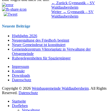
Beitragsnavigation
Vorhergehender
← Zurück
Gymnastik – SV
Beitrag:
Waldlaubersheim
Nächster
Weiter →
Gymnastik – SV
Beitrag:
Waldlaubersheim
Neueste Beiträge
Highlights 2026
Neugestaltung des Friedhofs beginnt
Neuer Gemeinderat ist konstituiert
Gemeindezentrum Viktoriaplatz in Verwaltung der
Ortsgemeinde
Ruhegelegenheiten für Spaziergänger
Impressum
Kontakt
Downloads
Datenschutz
Copyright © 2026
Weinbaugemeinde Waldlaubersheim
. All Rights
Reserved.
Datenschutz
Nach
Startseite
oben
Dorfleben
scrollen
Verwaltung