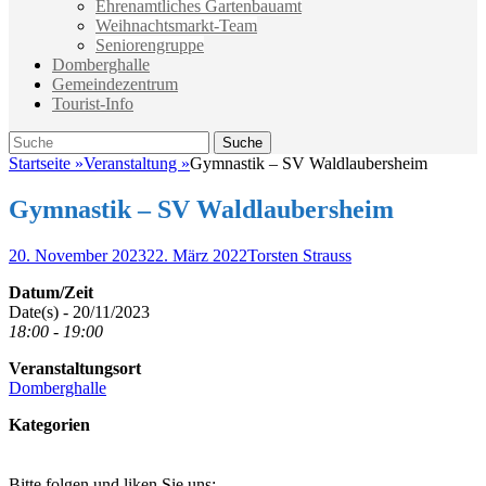
Ehrenamtliches Gartenbauamt
Weihnachtsmarkt-Team
Seniorengruppe
Domberghalle
Gemeindezentrum
Tourist-Info
Suche
Suche
nach:
Startseite
»
Veranstaltung
»
Gymnastik – SV Waldlaubersheim
Gymnastik – SV Waldlaubersheim
Veröffentlicht
Autor
20. November 2023
22. März 2022
Torsten Strauss
am
Datum/Zeit
Date(s) - 20/11/2023
18:00 - 19:00
Veranstaltungsort
Domberghalle
Kategorien
Bitte folgen und liken Sie uns: