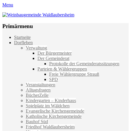
Menu
Weinbaugemeinde Waldlaubersheim
Einfach schön leben
Primärmenu
Weiter
Startseite
zum
Dorfleben
Inhalt
Verwaltung
Der Bürgermeister
Der Gemeinderat
Protokolle der Gemeinderatssitzungen
Parteien & Wählergruppen
Freie Wählergruppe Strauß
SPD
Veranstaltungen
Alltagsfragen
BücherZelle
Kindergarten – Kinderhaus
Spielplatz im Wäldchen
Evangelische Kirchengemeinde
Katholische Kirchengemeinde
Bauhof Süd
Friedhof Waldlaubersheim