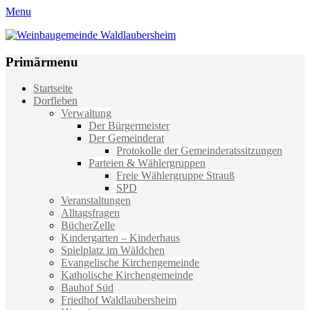
Menu
Weinbaugemeinde Waldlaubersheim
Einfach schön leben
Primärmenu
Weiter
Startseite
zum
Dorfleben
Inhalt
Verwaltung
Der Bürgermeister
Der Gemeinderat
Protokolle der Gemeinderatssitzungen
Parteien & Wählergruppen
Freie Wählergruppe Strauß
SPD
Veranstaltungen
Alltagsfragen
BücherZelle
Kindergarten – Kinderhaus
Spielplatz im Wäldchen
Evangelische Kirchengemeinde
Katholische Kirchengemeinde
Bauhof Süd
Friedhof Waldlaubersheim