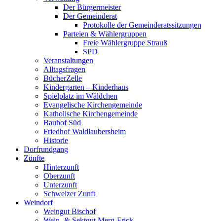
Der Bürgermeister
Der Gemeinderat
Protokolle der Gemeinderatssitzungen
Parteien & Wählergruppen
Freie Wählergruppe Strauß
SPD
Veranstaltungen
Alltagsfragen
BücherZelle
Kindergarten – Kinderhaus
Spielplatz im Wäldchen
Evangelische Kirchengemeinde
Katholische Kirchengemeinde
Bauhof Süd
Friedhof Waldlaubersheim
Historie
Dorfrundgang
Zünfte
Hinterzunft
Oberzunft
Unterzunft
Schweizer Zunft
Weindorf
Weingut Bischof
Wein- & Sektgut Merg-Frick