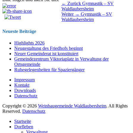
Beitragsnavigation
Vorhergehender
← Zurück
Gymnastik – SV
Beitrag:
Waldlaubersheim
Nächster
Weiter →
Gymnastik – SV
Beitrag:
Waldlaubersheim
Neueste Beiträge
Highlights 2026
Neugestaltung des Friedhofs beginnt
Neuer Gemeinderat ist konstituiert
Gemeindezentrum Viktoriaplatz in Verwaltung der
Ortsgemeinde
Ruhegelegenheiten für Spaziergänger
Impressum
Kontakt
Downloads
Datenschutz
Copyright © 2026
Weinbaugemeinde Waldlaubersheim
. All Rights
Reserved.
Datenschutz
Nach
Startseite
oben
Dorfleben
scrollen
Verwaltung