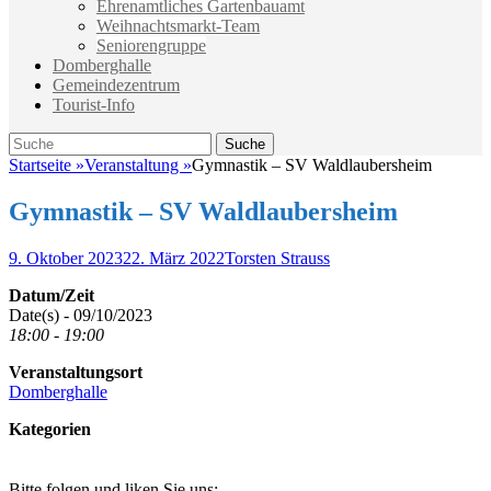
Ehrenamtliches Gartenbauamt
Weihnachtsmarkt-Team
Seniorengruppe
Domberghalle
Gemeindezentrum
Tourist-Info
Suche
Suche
nach:
Startseite
»
Veranstaltung
»
Gymnastik – SV Waldlaubersheim
Gymnastik – SV Waldlaubersheim
Veröffentlicht
Autor
9. Oktober 2023
22. März 2022
Torsten Strauss
am
Datum/Zeit
Date(s) - 09/10/2023
18:00 - 19:00
Veranstaltungsort
Domberghalle
Kategorien
Bitte folgen und liken Sie uns: