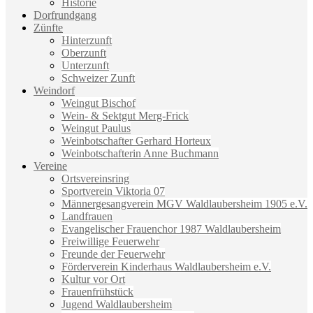
Historie
Dorfrundgang
Zünfte
Hinterzunft
Oberzunft
Unterzunft
Schweizer Zunft
Weindorf
Weingut Bischof
Wein- & Sektgut Merg-Frick
Weingut Paulus
Weinbotschafter Gerhard Horteux
Weinbotschafterin Anne Buchmann
Vereine
Ortsvereinsring
Sportverein Viktoria 07
Männergesangverein MGV Waldlaubersheim 1905 e.V.
Landfrauen
Evangelischer Frauenchor 1987 Waldlaubersheim
Freiwillige Feuerwehr
Freunde der Feuerwehr
Förderverein Kinderhaus Waldlaubersheim e.V.
Kultur vor Ort
Frauenfrühstück
Jugend Waldlaubersheim