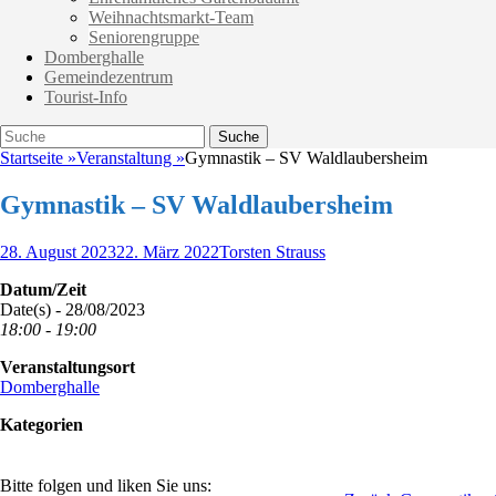
Weihnachtsmarkt-Team
Seniorengruppe
Domberghalle
Gemeindezentrum
Tourist-Info
Suche
Suche
nach:
Startseite
»
Veranstaltung
»
Gymnastik – SV Waldlaubersheim
Gymnastik – SV Waldlaubersheim
Veröffentlicht
Autor
28. August 2023
22. März 2022
Torsten Strauss
am
Datum/Zeit
Date(s) - 28/08/2023
18:00 - 19:00
Veranstaltungsort
Domberghalle
Kategorien
Bitte folgen und liken Sie uns: