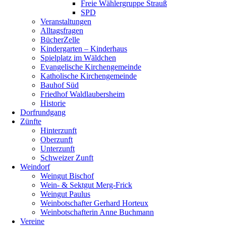
Freie Wählergruppe Strauß
SPD
Veranstaltungen
Alltagsfragen
BücherZelle
Kindergarten – Kinderhaus
Spielplatz im Wäldchen
Evangelische Kirchengemeinde
Katholische Kirchengemeinde
Bauhof Süd
Friedhof Waldlaubersheim
Historie
Dorfrundgang
Zünfte
Hinterzunft
Oberzunft
Unterzunft
Schweizer Zunft
Weindorf
Weingut Bischof
Wein- & Sektgut Merg-Frick
Weingut Paulus
Weinbotschafter Gerhard Horteux
Weinbotschafterin Anne Buchmann
Vereine