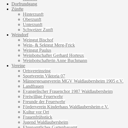
Dorfrundgang
Zünfte
Hinterzunft
Oberzunft
Unterzunft
Schweizer Zunft
Weindorf
Weingut Bischof
Wein- & Sektgut Merg-Frick
Weingut Paulus
Weinbotschafter Gerhard Horteux
Weinbotschafterin Anne Buchmann
Vereine
Ortsvereinsring
Sportverein Viktoria 07
Männergesangverein MGV Waldlaubersheim 1905 e.V.
Landfrauen
Evangelischer Frauenchor 1987 Waldlaubersheim
Freiwillige Feuerwehr
Freunde der Feuerwehr
Förderverein Kinderhaus Waldlaubersheim e.V.
Kultur vor Ort
Frauenfrühstück
Jugend Waldlaubersheim
Ehrenamtliches Gartenbauamt