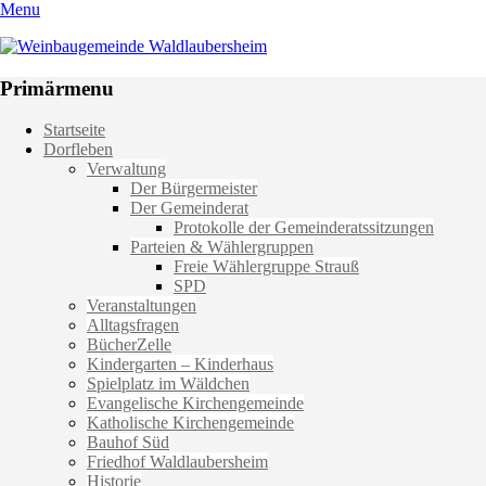
Menu
Weinbaugemeinde Waldlaubersheim
Einfach schön leben
Primärmenu
Weiter
Startseite
zum
Dorfleben
Inhalt
Verwaltung
Der Bürgermeister
Der Gemeinderat
Protokolle der Gemeinderatssitzungen
Parteien & Wählergruppen
Freie Wählergruppe Strauß
SPD
Veranstaltungen
Alltagsfragen
BücherZelle
Kindergarten – Kinderhaus
Spielplatz im Wäldchen
Evangelische Kirchengemeinde
Katholische Kirchengemeinde
Bauhof Süd
Friedhof Waldlaubersheim
Historie