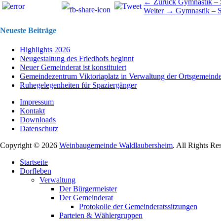
Beitragsnavigation
Vorhergehend
← Zurück
Gymnastik –
Nächster
Beitrag:
Weiter →
Gymnastik – 
Beitrag:
Neueste Beiträge
Highlights 2026
Neugestaltung des Friedhofs beginnt
Neuer Gemeinderat ist konstituiert
Gemeindezentrum Viktoriaplatz in Verwaltung der Ortsgemeind
Ruhegelegenheiten für Spaziergänger
Impressum
Kontakt
Downloads
Datenschutz
Copyright © 2026
Weinbaugemeinde Waldlaubersheim
. All Rights Re
Nach
Startseite
oben
Dorfleben
scrollen
Verwaltung
Der Bürgermeister
Der Gemeinderat
Protokolle der Gemeinderatssitzungen
Parteien & Wählergruppen