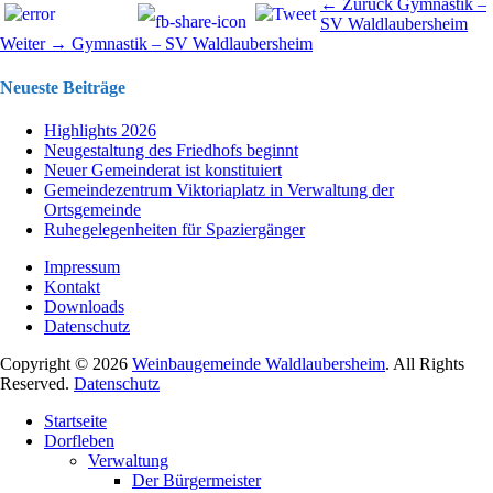
Beitragsnavigation
Vorhergehend
← Zurück
Gymnastik –
Beitrag:
SV Waldlaubersheim
Nächster
Weiter →
Gymnastik – SV Waldlaubersheim
Beitrag:
Neueste Beiträge
Highlights 2026
Neugestaltung des Friedhofs beginnt
Neuer Gemeinderat ist konstituiert
Gemeindezentrum Viktoriaplatz in Verwaltung der
Ortsgemeinde
Ruhegelegenheiten für Spaziergänger
Impressum
Kontakt
Downloads
Datenschutz
Copyright © 2026
Weinbaugemeinde Waldlaubersheim
. All Rights
Reserved.
Datenschutz
Nach
Startseite
oben
Dorfleben
scrollen
Verwaltung
Der Bürgermeister