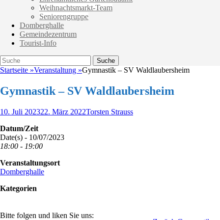
Weihnachtsmarkt-Team
Seniorengruppe
Domberghalle
Gemeindezentrum
Tourist-Info
Suche
Suche
nach:
Startseite
»
Veranstaltung
»
Gymnastik – SV Waldlaubersheim
Gymnastik – SV Waldlaubersheim
Veröffentlicht
Autor
10. Juli 2023
22. März 2022
Torsten Strauss
am
Datum/Zeit
Date(s) - 10/07/2023
18:00 - 19:00
Veranstaltungsort
Domberghalle
Kategorien
Bitte folgen und liken Sie uns: