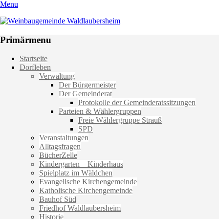
Menu
Weinbaugemeinde Waldlaubersheim
Einfach schön leben
Primärmenu
Weiter
Startseite
zum
Dorfleben
Inhalt
Verwaltung
Der Bürgermeister
Der Gemeinderat
Protokolle der Gemeinderatssitzungen
Parteien & Wählergruppen
Freie Wählergruppe Strauß
SPD
Veranstaltungen
Alltagsfragen
BücherZelle
Kindergarten – Kinderhaus
Spielplatz im Wäldchen
Evangelische Kirchengemeinde
Katholische Kirchengemeinde
Bauhof Süd
Friedhof Waldlaubersheim
Historie