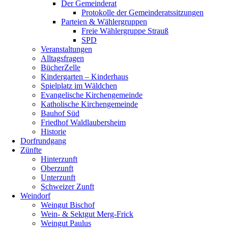
Der Gemeinderat
Protokolle der Gemeinderatssitzungen
Parteien & Wählergruppen
Freie Wählergruppe Strauß
SPD
Veranstaltungen
Alltagsfragen
BücherZelle
Kindergarten – Kinderhaus
Spielplatz im Wäldchen
Evangelische Kirchengemeinde
Katholische Kirchengemeinde
Bauhof Süd
Friedhof Waldlaubersheim
Historie
Dorfrundgang
Zünfte
Hinterzunft
Oberzunft
Unterzunft
Schweizer Zunft
Weindorf
Weingut Bischof
Wein- & Sektgut Merg-Frick
Weingut Paulus