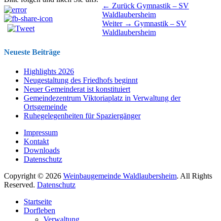
Beitragsnavigation
Vorhergehender
← Zurück
Gymnastik – SV
Beitrag:
Waldlaubersheim
Nächster
Weiter →
Gymnastik – SV
Beitrag:
Waldlaubersheim
Neueste Beiträge
Highlights 2026
Neugestaltung des Friedhofs beginnt
Neuer Gemeinderat ist konstituiert
Gemeindezentrum Viktoriaplatz in Verwaltung der
Ortsgemeinde
Ruhegelegenheiten für Spaziergänger
Impressum
Kontakt
Downloads
Datenschutz
Copyright © 2026
Weinbaugemeinde Waldlaubersheim
. All Rights
Reserved.
Datenschutz
Nach
Startseite
oben
Dorfleben
scrollen
Verwaltung