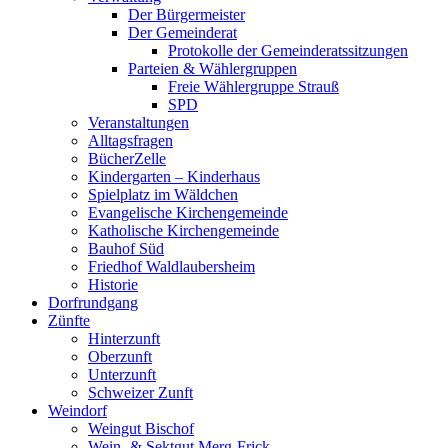
Der Bürgermeister
Der Gemeinderat
Protokolle der Gemeinderatssitzungen
Parteien & Wählergruppen
Freie Wählergruppe Strauß
SPD
Veranstaltungen
Alltagsfragen
BücherZelle
Kindergarten – Kinderhaus
Spielplatz im Wäldchen
Evangelische Kirchengemeinde
Katholische Kirchengemeinde
Bauhof Süd
Friedhof Waldlaubersheim
Historie
Dorfrundgang
Zünfte
Hinterzunft
Oberzunft
Unterzunft
Schweizer Zunft
Weindorf
Weingut Bischof
Wein- & Sektgut Merg-Frick