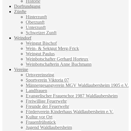
Historie
Dorfrundgang
Zünfte
Hinterzunft
Oberzunft
Unterzunft
Schweizer Zunft
Weindorf
Weingut Bischof
Wein- & Sektgut Merg-Frick
Weingut Paulus
Weinbotschafter Gerhard Horteux
Weinbotschafterin Anne Buchmann
Vereine
Ortsvereinsring
Sportverein Viktoria 07
Männergesangverein MGV Waldlaubersheim 1905 e.V.
Landfrauen
Evangelischer Frauenchor 1987 Waldlaubersheim
Freiwillige Feuerwehr
Freunde der Feuerwehr
Förderverein Kinderhaus Waldlaubersheim e.V.
Kultur vor Ort
Frauenfrühstück
Jugend Waldlaubersheim