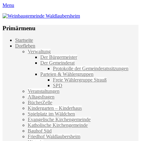
Menu
Weinbaugemeinde Waldlaubersheim
Einfach schön leben
Primärmenu
Weiter
Startseite
zum
Dorfleben
Inhalt
Verwaltung
Der Bürgermeister
Der Gemeinderat
Protokolle der Gemeinderatssitzungen
Parteien & Wählergruppen
Freie Wählergruppe Strauß
SPD
Veranstaltungen
Alltagsfragen
BücherZelle
Kindergarten – Kinderhaus
Spielplatz im Wäldchen
Evangelische Kirchengemeinde
Katholische Kirchengemeinde
Bauhof Süd
Friedhof Waldlaubersheim