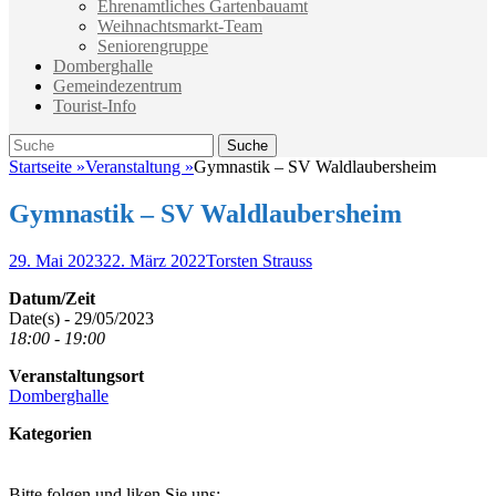
Ehrenamtliches Gartenbauamt
Weihnachtsmarkt-Team
Seniorengruppe
Domberghalle
Gemeindezentrum
Tourist-Info
Suche
Suche
nach:
Startseite
»
Veranstaltung
»
Gymnastik – SV Waldlaubersheim
Gymnastik – SV Waldlaubersheim
Veröffentlicht
Autor
29. Mai 2023
22. März 2022
Torsten Strauss
am
Datum/Zeit
Date(s) - 29/05/2023
18:00 - 19:00
Veranstaltungsort
Domberghalle
Kategorien
Bitte folgen und liken Sie uns: