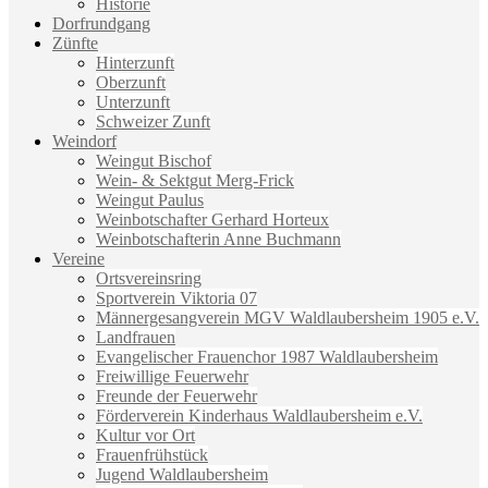
Historie
Dorfrundgang
Zünfte
Hinterzunft
Oberzunft
Unterzunft
Schweizer Zunft
Weindorf
Weingut Bischof
Wein- & Sektgut Merg-Frick
Weingut Paulus
Weinbotschafter Gerhard Horteux
Weinbotschafterin Anne Buchmann
Vereine
Ortsvereinsring
Sportverein Viktoria 07
Männergesangverein MGV Waldlaubersheim 1905 e.V.
Landfrauen
Evangelischer Frauenchor 1987 Waldlaubersheim
Freiwillige Feuerwehr
Freunde der Feuerwehr
Förderverein Kinderhaus Waldlaubersheim e.V.
Kultur vor Ort
Frauenfrühstück
Jugend Waldlaubersheim