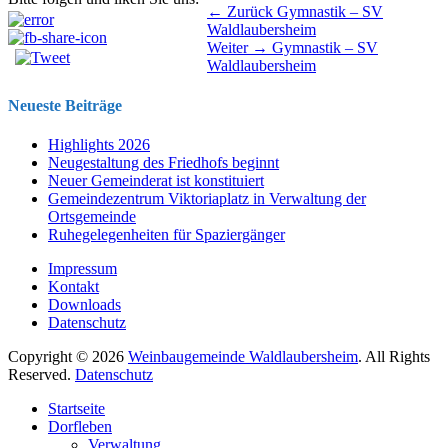
Beitragsnavigation
Vorhergehender
← Zurück
Gymnastik – SV
Beitrag:
Waldlaubersheim
Nächster
Weiter →
Gymnastik – SV
Beitrag:
Waldlaubersheim
Neueste Beiträge
Highlights 2026
Neugestaltung des Friedhofs beginnt
Neuer Gemeinderat ist konstituiert
Gemeindezentrum Viktoriaplatz in Verwaltung der
Ortsgemeinde
Ruhegelegenheiten für Spaziergänger
Impressum
Kontakt
Downloads
Datenschutz
Copyright © 2026
Weinbaugemeinde Waldlaubersheim
. All Rights
Reserved.
Datenschutz
Nach
Startseite
oben
Dorfleben
scrollen
Verwaltung