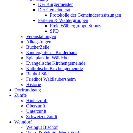
Der Bürgermeister
Der Gemeinderat
Protokolle der Gemeinderatssitzungen
Parteien & Wählergruppen
Freie Wählergruppe Strauß
SPD
Veranstaltungen
Alltagsfragen
BücherZelle
Kindergarten – Kinderhaus
Spielplatz im Wäldchen
Evangelische Kirchengemeinde
Katholische Kirchengemeinde
Bauhof Süd
Friedhof Waldlaubersheim
Historie
Dorfrundgang
Zünfte
Hinterzunft
Oberzunft
Unterzunft
Schweizer Zunft
Weindorf
Weingut Bischof
Wein- & Sektgut Merg-Frick