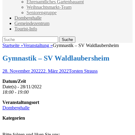
Ehrenamtliches Gartenbauamt
Weihnachtsmarkt-Team
Seniorengruppe
Domberghalle
Gemeindezentrum
Tourist-Info
Suche
Suche
nach:
Startseite
»
Veranstaltung
»
Gymnastik – SV Waldlaubersheim
Gymnastik – SV Waldlaubersheim
Veröffentlicht
Autor
28. November 2022
22. März 2022
Torsten Strauss
am
Datum/Zeit
Date(s) - 28/11/2022
18:00 - 19:00
Veranstaltungsort
Domberghalle
Kategorien
Bitte folgen und liken Sie uns: