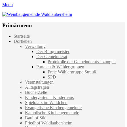
Menu
Weinbaugemeinde Waldlaubersheim
Einfach schön leben
Primärmenu
Weiter
Startseite
zum
Dorfleben
Inhalt
Verwaltung
Der Bürgermeister
Der Gemeinderat
Protokolle der Gemeinderatssitzungen
Parteien & Wählergruppen
Freie Wählergruppe Strauß
SPD
Veranstaltungen
Alltagsfragen
BücherZelle
Kindergarten – Kinderhaus
Spielplatz im Wäldchen
Evangelische Kirchengemeinde
Katholische Kirchengemeinde
Bauhof Süd
Friedhof Waldlaubersheim