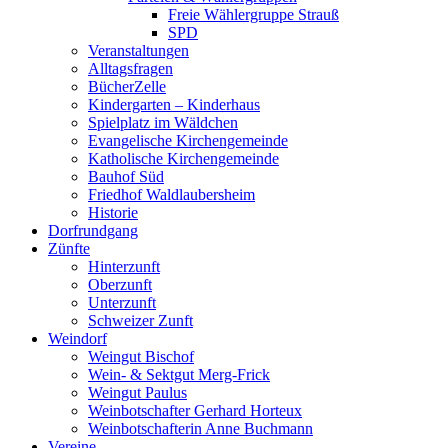
Freie Wählergruppe Strauß
SPD
Veranstaltungen
Alltagsfragen
BücherZelle
Kindergarten – Kinderhaus
Spielplatz im Wäldchen
Evangelische Kirchengemeinde
Katholische Kirchengemeinde
Bauhof Süd
Friedhof Waldlaubersheim
Historie
Dorfrundgang
Zünfte
Hinterzunft
Oberzunft
Unterzunft
Schweizer Zunft
Weindorf
Weingut Bischof
Wein- & Sektgut Merg-Frick
Weingut Paulus
Weinbotschafter Gerhard Horteux
Weinbotschafterin Anne Buchmann
Vereine