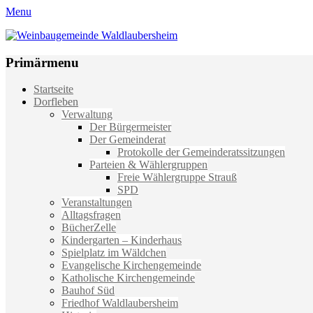
Menu
Weinbaugemeinde Waldlaubersheim
Einfach schön leben
Primärmenu
Weiter
Startseite
zum
Dorfleben
Inhalt
Verwaltung
Der Bürgermeister
Der Gemeinderat
Protokolle der Gemeinderatssitzungen
Parteien & Wählergruppen
Freie Wählergruppe Strauß
SPD
Veranstaltungen
Alltagsfragen
BücherZelle
Kindergarten – Kinderhaus
Spielplatz im Wäldchen
Evangelische Kirchengemeinde
Katholische Kirchengemeinde
Bauhof Süd
Friedhof Waldlaubersheim