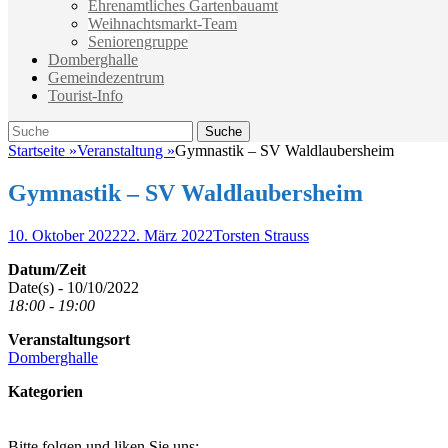
Ehrenamtliches Gartenbauamt
Weihnachtsmarkt-Team
Seniorengruppe
Domberghalle
Gemeindezentrum
Tourist-Info
Suche
Suche
nach:
Startseite
»
Veranstaltung
»
Gymnastik – SV Waldlaubersheim
Gymnastik – SV Waldlaubersheim
Veröffentlicht
Autor
10. Oktober 2022
22. März 2022
Torsten Strauss
am
Datum/Zeit
Date(s) - 10/10/2022
18:00 - 19:00
Veranstaltungsort
Domberghalle
Kategorien
Bitte folgen und liken Sie uns: