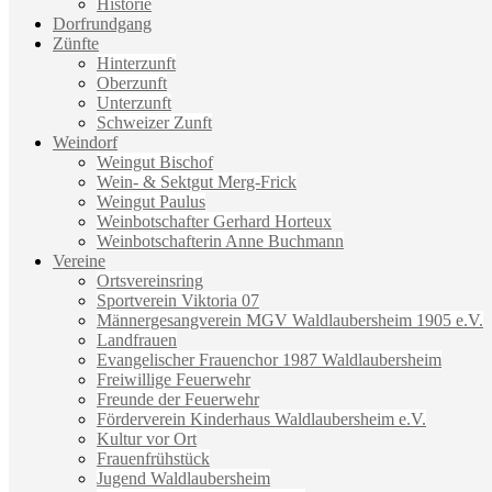
Historie
Dorfrundgang
Zünfte
Hinterzunft
Oberzunft
Unterzunft
Schweizer Zunft
Weindorf
Weingut Bischof
Wein- & Sektgut Merg-Frick
Weingut Paulus
Weinbotschafter Gerhard Horteux
Weinbotschafterin Anne Buchmann
Vereine
Ortsvereinsring
Sportverein Viktoria 07
Männergesangverein MGV Waldlaubersheim 1905 e.V.
Landfrauen
Evangelischer Frauenchor 1987 Waldlaubersheim
Freiwillige Feuerwehr
Freunde der Feuerwehr
Förderverein Kinderhaus Waldlaubersheim e.V.
Kultur vor Ort
Frauenfrühstück
Jugend Waldlaubersheim