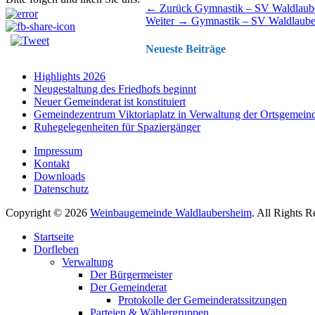
Beitragsnavigation
Vorhergehender
← Zurück
Gymnastik – SV Waldlaub
Nächster
Beitrag:
Weiter →
Gymnastik – SV Waldlaube
Beitrag:
Neueste Beiträge
Highlights 2026
Neugestaltung des Friedhofs beginnt
Neuer Gemeinderat ist konstituiert
Gemeindezentrum Viktoriaplatz in Verwaltung der Ortsgemein
Ruhegelegenheiten für Spaziergänger
Impressum
Kontakt
Downloads
Datenschutz
Copyright © 2026
Weinbaugemeinde Waldlaubersheim
. All Rights 
Nach
Startseite
oben
Dorfleben
scrollen
Verwaltung
Der Bürgermeister
Der Gemeinderat
Protokolle der Gemeinderatssitzungen
Parteien & Wählergruppen