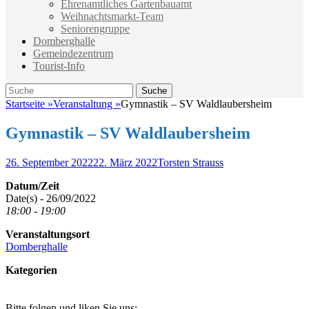
Ehrenamtliches Gartenbauamt
Weihnachtsmarkt-Team
Seniorengruppe
Domberghalle
Gemeindezentrum
Tourist-Info
Suche
Suche
nach:
Startseite
»
Veranstaltung
»
Gymnastik – SV Waldlaubersheim
Gymnastik – SV Waldlaubersheim
Veröffentlicht
Autor
26. September 2022
22. März 2022
Torsten Strauss
am
Datum/Zeit
Date(s) - 26/09/2022
18:00 - 19:00
Veranstaltungsort
Domberghalle
Kategorien
Bitte folgen und liken Sie uns: