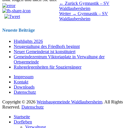
Beitragsnavigation
Vorhergehender
← Zurück
Gymnastik – SV
Beitrag:
Waldlaubersheim
Nächster
Weiter →
Gymnastik – SV
Beitrag:
Waldlaubersheim
Neueste Beiträge
Highlights 2026
Neugestaltung des Friedhofs beginnt
Neuer Gemeinderat ist konstituiert
Gemeindezentrum Viktoriaplatz in Verwaltung der
Ortsgemeinde
Ruhegelegenheiten für Spaziergänger
Impressum
Kontakt
Downloads
Datenschutz
Copyright © 2026
Weinbaugemeinde Waldlaubersheim
. All Rights
Reserved.
Datenschutz
Nach
Startseite
oben
Dorfleben
scrollen
Verwaltung