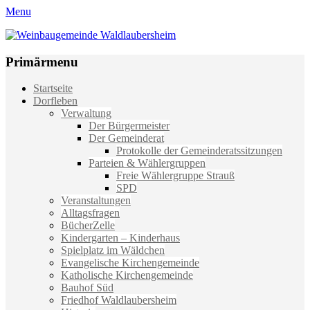
Menu
Weinbaugemeinde Waldlaubersheim
Einfach schön leben
Primärmenu
Weiter
Startseite
zum
Dorfleben
Inhalt
Verwaltung
Der Bürgermeister
Der Gemeinderat
Protokolle der Gemeinderatssitzungen
Parteien & Wählergruppen
Freie Wählergruppe Strauß
SPD
Veranstaltungen
Alltagsfragen
BücherZelle
Kindergarten – Kinderhaus
Spielplatz im Wäldchen
Evangelische Kirchengemeinde
Katholische Kirchengemeinde
Bauhof Süd
Friedhof Waldlaubersheim