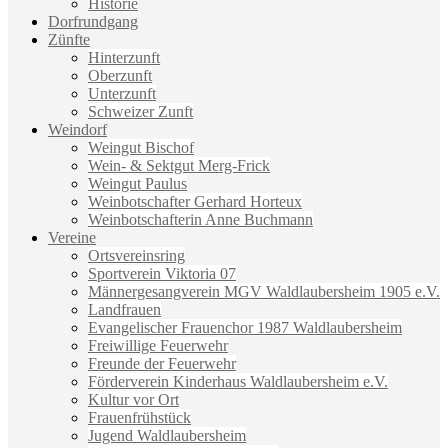
Historie
Dorfrundgang
Zünfte
Hinterzunft
Oberzunft
Unterzunft
Schweizer Zunft
Weindorf
Weingut Bischof
Wein- & Sektgut Merg-Frick
Weingut Paulus
Weinbotschafter Gerhard Horteux
Weinbotschafterin Anne Buchmann
Vereine
Ortsvereinsring
Sportverein Viktoria 07
Männergesangverein MGV Waldlaubersheim 1905 e.V.
Landfrauen
Evangelischer Frauenchor 1987 Waldlaubersheim
Freiwillige Feuerwehr
Freunde der Feuerwehr
Förderverein Kinderhaus Waldlaubersheim e.V.
Kultur vor Ort
Frauenfrühstück
Jugend Waldlaubersheim