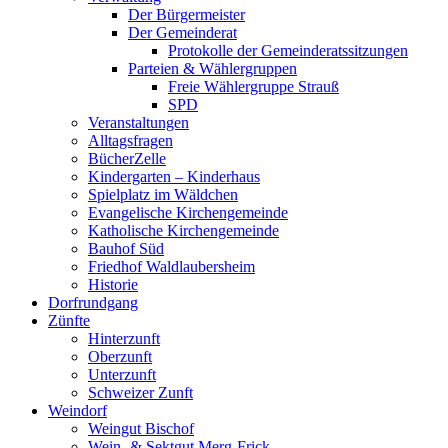
Der Bürgermeister
Der Gemeinderat
Protokolle der Gemeinderatssitzungen
Parteien & Wählergruppen
Freie Wählergruppe Strauß
SPD
Veranstaltungen
Alltagsfragen
BücherZelle
Kindergarten – Kinderhaus
Spielplatz im Wäldchen
Evangelische Kirchengemeinde
Katholische Kirchengemeinde
Bauhof Süd
Friedhof Waldlaubersheim
Historie
Dorfrundgang
Zünfte
Hinterzunft
Oberzunft
Unterzunft
Schweizer Zunft
Weindorf
Weingut Bischof
Wein- & Sektgut Merg-Frick