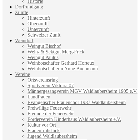
Historie
Dorfrundgang
Zünfte
Hinterzunft
Oberzunft
Unterzunft
Schweizer Zunft
Weindorf
Weingut Bischof
Wein- & Sektgut Merg-Frick
Weingut Paulus
Weinbotschafter Gerhard Horteux
Weinbotschafterin Anne Buchmann
Vereine
Ortsvereinsring
Sportverein Viktoria 07
Männergesangverein MGV Waldlaubersheim 1905 e.V.
Landfrauen
Evangelischer Frauenchor 1987 Waldlaubersheim
Freiwillige Feuerwehr
Freunde der Feuerwehr
Förderverein Kinderhaus Waldlaubersheim e.V.
Kultur vor Ort
Frauenfrühstück
Jugend Waldlaubersheim