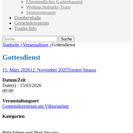
Ehrenamtliches Gartenbauamt
Weihnachtsmarkt-Team
Seniorengruppe
Domberghalle
Gemeindezentrum
Tourist-Info
Suche
Suche
nach:
Startseite
»
Veranstaltung
»
Gottesdienst
Gottesdienst
Veröffentlicht
Autor
15. März 2026
12. November 2025
Torsten Strauss
am
Datum/Zeit
Date(s) - 15/03/2026
00:00
Veranstaltungsort
Gemeindezentrum am Viktoriaplatz
Kategorien
Bitte folgen und liken Sie uns: