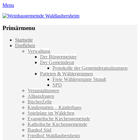
Menu
Weinbaugemeinde Waldlaubersheim
Einfach schön leben
Primärmenu
Weiter
Startseite
zum
Dorfleben
Inhalt
Verwaltung
Der Bürgermeister
Der Gemeinderat
Protokolle der Gemeinderatssitzungen
Parteien & Wählergruppen
Freie Wählergruppe Strauß
SPD
Veranstaltungen
Alltagsfragen
BücherZelle
Kindergarten – Kinderhaus
Spielplatz im Wäldchen
Evangelische Kirchengemeinde
Katholische Kirchengemeinde
Bauhof Süd
Friedhof Waldlaubersheim