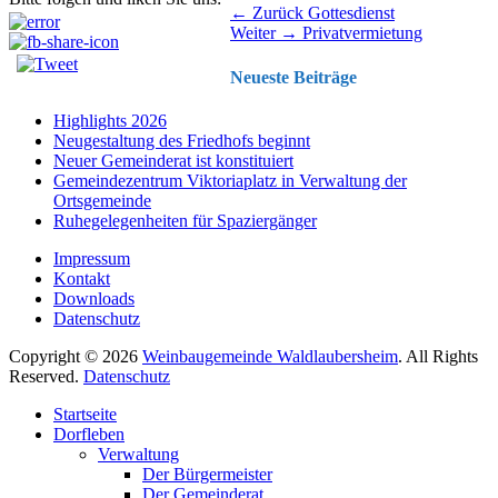
Beitragsnavigation
Vorhergehender
← Zurück
Gottesdienst
Nächster
Beitrag:
Weiter →
Privatvermietung
Beitrag:
Neueste Beiträge
Highlights 2026
Neugestaltung des Friedhofs beginnt
Neuer Gemeinderat ist konstituiert
Gemeindezentrum Viktoriaplatz in Verwaltung der
Ortsgemeinde
Ruhegelegenheiten für Spaziergänger
Impressum
Kontakt
Downloads
Datenschutz
Copyright © 2026
Weinbaugemeinde Waldlaubersheim
. All Rights
Reserved.
Datenschutz
Nach
Startseite
oben
Dorfleben
scrollen
Verwaltung
Der Bürgermeister
Der Gemeinderat