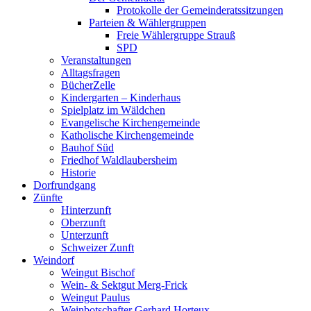
Protokolle der Gemeinderatssitzungen
Parteien & Wählergruppen
Freie Wählergruppe Strauß
SPD
Veranstaltungen
Alltagsfragen
BücherZelle
Kindergarten – Kinderhaus
Spielplatz im Wäldchen
Evangelische Kirchengemeinde
Katholische Kirchengemeinde
Bauhof Süd
Friedhof Waldlaubersheim
Historie
Dorfrundgang
Zünfte
Hinterzunft
Oberzunft
Unterzunft
Schweizer Zunft
Weindorf
Weingut Bischof
Wein- & Sektgut Merg-Frick
Weingut Paulus
Weinbotschafter Gerhard Horteux