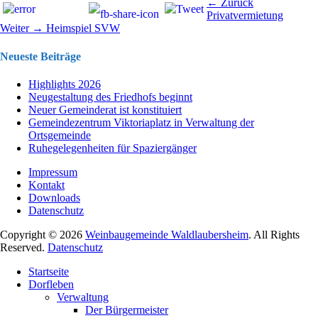
Beitragsnavigation
Vorhergehend
← Zurück
Beitrag:
Privatvermietung
Nächster
Weiter →
Heimspiel SVW
Beitrag:
Neueste Beiträge
Highlights 2026
Neugestaltung des Friedhofs beginnt
Neuer Gemeinderat ist konstituiert
Gemeindezentrum Viktoriaplatz in Verwaltung der
Ortsgemeinde
Ruhegelegenheiten für Spaziergänger
Impressum
Kontakt
Downloads
Datenschutz
Copyright © 2026
Weinbaugemeinde Waldlaubersheim
. All Rights
Reserved.
Datenschutz
Nach
Startseite
oben
Dorfleben
scrollen
Verwaltung
Der Bürgermeister