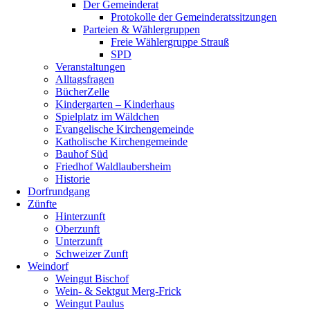
Der Gemeinderat
Protokolle der Gemeinderatssitzungen
Parteien & Wählergruppen
Freie Wählergruppe Strauß
SPD
Veranstaltungen
Alltagsfragen
BücherZelle
Kindergarten – Kinderhaus
Spielplatz im Wäldchen
Evangelische Kirchengemeinde
Katholische Kirchengemeinde
Bauhof Süd
Friedhof Waldlaubersheim
Historie
Dorfrundgang
Zünfte
Hinterzunft
Oberzunft
Unterzunft
Schweizer Zunft
Weindorf
Weingut Bischof
Wein- & Sektgut Merg-Frick
Weingut Paulus