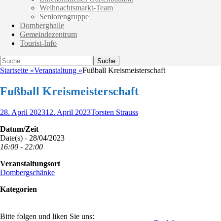
Weihnachtsmarkt-Team
Seniorengruppe
Domberghalle
Gemeindezentrum
Tourist-Info
Suche
Suche
nach:
Startseite
»
Veranstaltung
»
Fußball Kreismeisterschaft
Fußball Kreismeisterschaft
Veröffentlicht
Autor
28. April 2023
12. April 2023
Torsten Strauss
am
Datum/Zeit
Date(s) - 28/04/2023
16:00 - 22:00
Veranstaltungsort
Dombergschänke
Kategorien
Bitte folgen und liken Sie uns: