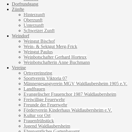
Dorfrundgang
Zünfte
Hinterzunft
Oberzunft
Unterzunft
Schweizer Zunft
Weindorf
Weingut Bischof
Wein- & Sektgut Merg-Frick
Weingut Paulus
Weinbotschafter Gerhard Horteux
Weinbotschafterin Anne Buchmann
Vereine
Ortsvereinsring
Sportverein Viktoria 07
Männergesangverein MGV Waldlaubersheim 1905 e.V.
Landfrauen
Evangelischer Frauenchor 1987 Waldlaubersheim
Freiwillige Feuerwehr
Freunde der Feuerwehr
Förderverein Kinderhaus Waldlaubersheim e.V.
Kultur vor Ort
Frauenfrühstück
Jugend Waldlaubersheim
Ehrenamtliches Gartenbauamt