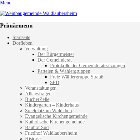
Menu
Weinbaugemeinde Waldlaubersheim
Einfach schön leben
Primärmenu
Weiter
Startseite
zum
Dorfleben
Inhalt
Verwaltung
Der Bürgermeister
Der Gemeinderat
Protokolle der Gemeinderatssitzungen
Parteien & Wählergruppen
Freie Wählergruppe Strauß
SPD
Veranstaltungen
Alltagsfragen
BücherZelle
Kindergarten – Kinderhaus
Spielplatz im Wäldchen
Evangelische Kirchengemeinde
Katholische Kirchengemeinde
Bauhof Süd
Friedhof Waldlaubersheim
Historie