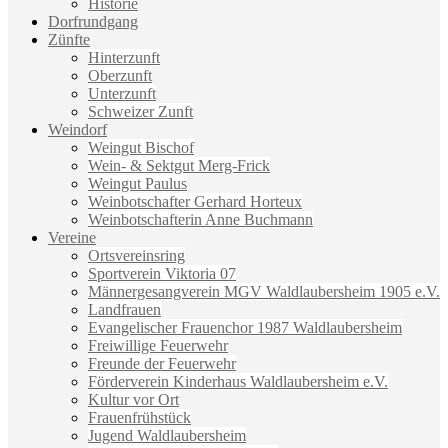
Historie
Dorfrundgang
Zünfte
Hinterzunft
Oberzunft
Unterzunft
Schweizer Zunft
Weindorf
Weingut Bischof
Wein- & Sektgut Merg-Frick
Weingut Paulus
Weinbotschafter Gerhard Horteux
Weinbotschafterin Anne Buchmann
Vereine
Ortsvereinsring
Sportverein Viktoria 07
Männergesangverein MGV Waldlaubersheim 1905 e.V.
Landfrauen
Evangelischer Frauenchor 1987 Waldlaubersheim
Freiwillige Feuerwehr
Freunde der Feuerwehr
Förderverein Kinderhaus Waldlaubersheim e.V.
Kultur vor Ort
Frauenfrühstück
Jugend Waldlaubersheim