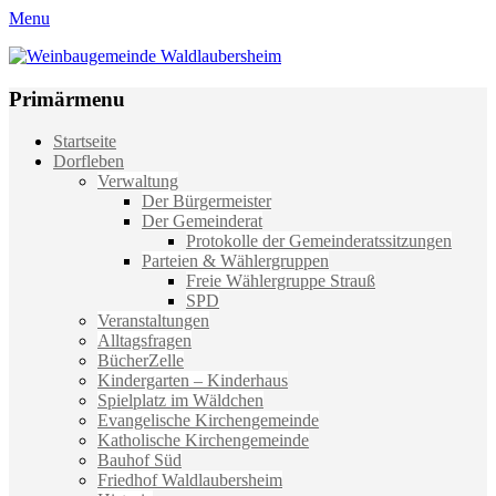
Menu
Weinbaugemeinde Waldlaubersheim
Einfach schön leben
Primärmenu
Weiter
Startseite
zum
Dorfleben
Inhalt
Verwaltung
Der Bürgermeister
Der Gemeinderat
Protokolle der Gemeinderatssitzungen
Parteien & Wählergruppen
Freie Wählergruppe Strauß
SPD
Veranstaltungen
Alltagsfragen
BücherZelle
Kindergarten – Kinderhaus
Spielplatz im Wäldchen
Evangelische Kirchengemeinde
Katholische Kirchengemeinde
Bauhof Süd
Friedhof Waldlaubersheim