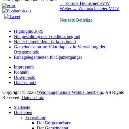
Beitragsnavigation
Vorhergehender
← Zurück
Heimspiel SVW
Nächster
Beitrag:
Weiter →
Weihnachtsfeier MGV
Beitrag:
Neueste Beiträge
Highlights 2026
Neugestaltung des Friedhofs beginnt
Neuer Gemeinderat ist konstituiert
Gemeindezentrum Viktoriaplatz in Verwaltung der
Ortsgemeinde
Ruhegelegenheiten für Spaziergänger
Impressum
Kontakt
Downloads
Datenschutz
Copyright © 2026
Weinbaugemeinde Waldlaubersheim
. All Rights
Reserved.
Datenschutz
Nach
Startseite
oben
Dorfleben
scrollen
Verwaltung
Der Bürgermeister
Der Gemeinderat