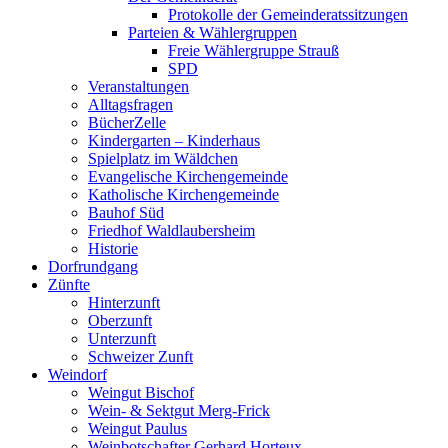
Protokolle der Gemeinderatssitzungen
Parteien & Wählergruppen
Freie Wählergruppe Strauß
SPD
Veranstaltungen
Alltagsfragen
BücherZelle
Kindergarten – Kinderhaus
Spielplatz im Wäldchen
Evangelische Kirchengemeinde
Katholische Kirchengemeinde
Bauhof Süd
Friedhof Waldlaubersheim
Historie
Dorfrundgang
Zünfte
Hinterzunft
Oberzunft
Unterzunft
Schweizer Zunft
Weindorf
Weingut Bischof
Wein- & Sektgut Merg-Frick
Weingut Paulus
Weinbotschafter Gerhard Horteux