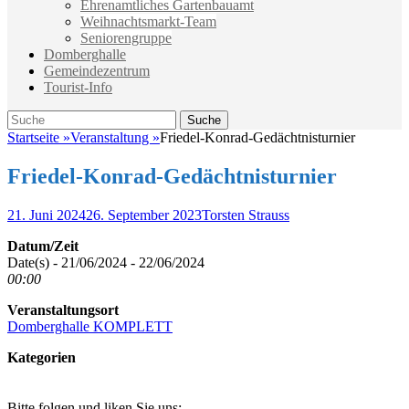
Ehrenamtliches Gartenbauamt
Weihnachtsmarkt-Team
Seniorengruppe
Domberghalle
Gemeindezentrum
Tourist-Info
Suche
Suche
nach:
Startseite
»
Veranstaltung
»
Friedel-Konrad-Gedächtnisturnier
Friedel-Konrad-Gedächtnisturnier
Veröffentlicht
Autor
21. Juni 2024
26. September 2023
Torsten Strauss
am
Datum/Zeit
Date(s) - 21/06/2024 - 22/06/2024
00:00
Veranstaltungsort
Domberghalle KOMPLETT
Kategorien
Bitte folgen und liken Sie uns: