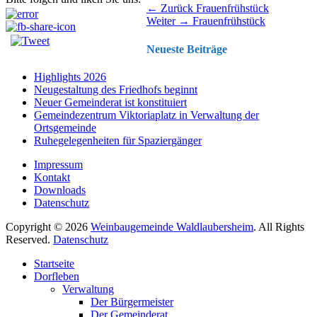
Beitragsnavigation
Vorhergehender
← Zurück
Frauenfrühstück
Nächster
Beitrag:
Weiter →
Frauenfrühstück
Beitrag:
Neueste Beiträge
Highlights 2026
Neugestaltung des Friedhofs beginnt
Neuer Gemeinderat ist konstituiert
Gemeindezentrum Viktoriaplatz in Verwaltung der
Ortsgemeinde
Ruhegelegenheiten für Spaziergänger
Impressum
Kontakt
Downloads
Datenschutz
Copyright © 2026
Weinbaugemeinde Waldlaubersheim
. All Rights
Reserved.
Datenschutz
Nach
Startseite
oben
Dorfleben
scrollen
Verwaltung
Der Bürgermeister
Der Gemeinderat