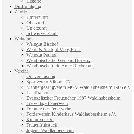
Historie
Dorfrundgang
Zünfte
Hinterzunft
Oberzunft
Unterzunft
Schweizer Zunft
Weindorf
Weingut Bischof
Wein- & Sektgut Merg-Frick
Weingut Paulus
Weinbotschafter Gerhard Horteux
Weinbotschafterin Anne Buchmann
Vereine
Ortsvereinsring
Sportverein Viktoria 07
Männergesangverein MGV Waldlaubersheim 1905 e.V.
Landfrauen
Evangelischer Frauenchor 1987 Waldlaubersheim
Freiwillige Feuerwehr
Freunde der Feuerwehr
Förderverein Kinderhaus Waldlaubersheim e.V.
Kultur vor Ort
Frauenfrühstück
Jugend Waldlaubersheim