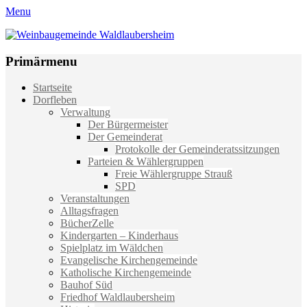
Menu
Weinbaugemeinde Waldlaubersheim
Einfach schön leben
Primärmenu
Weiter
Startseite
zum
Dorfleben
Inhalt
Verwaltung
Der Bürgermeister
Der Gemeinderat
Protokolle der Gemeinderatssitzungen
Parteien & Wählergruppen
Freie Wählergruppe Strauß
SPD
Veranstaltungen
Alltagsfragen
BücherZelle
Kindergarten – Kinderhaus
Spielplatz im Wäldchen
Evangelische Kirchengemeinde
Katholische Kirchengemeinde
Bauhof Süd
Friedhof Waldlaubersheim