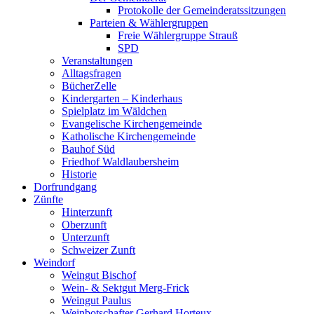
Protokolle der Gemeinderatssitzungen
Parteien & Wählergruppen
Freie Wählergruppe Strauß
SPD
Veranstaltungen
Alltagsfragen
BücherZelle
Kindergarten – Kinderhaus
Spielplatz im Wäldchen
Evangelische Kirchengemeinde
Katholische Kirchengemeinde
Bauhof Süd
Friedhof Waldlaubersheim
Historie
Dorfrundgang
Zünfte
Hinterzunft
Oberzunft
Unterzunft
Schweizer Zunft
Weindorf
Weingut Bischof
Wein- & Sektgut Merg-Frick
Weingut Paulus
Weinbotschafter Gerhard Horteux