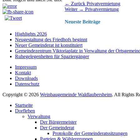
Beitragsnavigation
Vorhergehender
← Zurück
Privatvermietung
Nächster
Beitrag:
Weiter →
Privatvermietung
Beitrag:
Neueste Beiträge
Highlights 2026
Neugestaltung des Friedhofs beginnt
Neuer Gemeinderat ist konstituiert
Gemeindezentrum Viktoriaplatz in Verwaltung der Ortsgemein
Ruhegelegenheiten für Spaziergänger
Impressum
Kontakt
Downloads
Datenschutz
Copyright © 2026
Weinbaugemeinde Waldlaubersheim
. All Rights 
Nach
Startseite
oben
Dorfleben
scrollen
Verwaltung
Der Bürgermeister
Der Gemeinderat
Protokolle der Gemeinderatssitzungen
Parteien & Wählergruppen