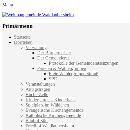
Menu
Weinbaugemeinde Waldlaubersheim
Einfach schön leben
Primärmenu
Weiter
Startseite
zum
Dorfleben
Inhalt
Verwaltung
Der Bürgermeister
Der Gemeinderat
Protokolle der Gemeinderatssitzungen
Parteien & Wählergruppen
Freie Wählergruppe Strauß
SPD
Veranstaltungen
Alltagsfragen
BücherZelle
Kindergarten – Kinderhaus
Spielplatz im Wäldchen
Evangelische Kirchengemeinde
Katholische Kirchengemeinde
Bauhof Süd
Friedhof Waldlaubersheim