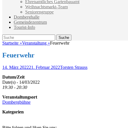
Ehrenamtliches Gartenbauamt
Weihnachtsmarkt-Team
Seniorengruppe
Domberghalle
Gemeindezentrum
Tourist-Info
Suche
Suche
nach:
Startseite
»
Veranstaltung
»
Feuerwehr
Feuerwehr
Veröffentlicht
Autor
14. März 2022
21. Februar 2022
Torsten Strauss
am
Datum/Zeit
Date(s) - 14/03/2022
19:30 - 20:30
Veranstaltungsort
Dombergbühne
Kategorien
Bitte folgen und liken Sie uns: