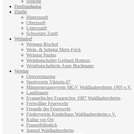
Historie
Dorfrundgang
Zünfte
Hinterzunft
Oberzunft
Unterzunft
Schweizer Zunft
Weindorf
Weingut Bischof
Wein- & Sektgut Merg-Frick
Weingut Paulus
Weinbotschafter Gerhard Horteux
Weinbotschafterin Anne Buchmann
Vereine
Ortsvereinsring
Sportverein Viktoria 07
Männergesangverein MGV Waldlaubersheim 1905 e.V.
Landfrauen
Evangelischer Frauenchor 1987 Waldlaubersheim
Freiwillige Feuerwehr
Freunde der Feuerwehr
Förderverein Kinderhaus Waldlaubersheim e.V.
Kultur vor Ort
Frauenfrühstück
Jugend Waldlaubersheim