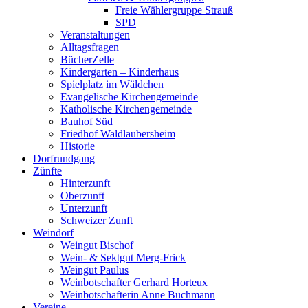
Freie Wählergruppe Strauß
SPD
Veranstaltungen
Alltagsfragen
BücherZelle
Kindergarten – Kinderhaus
Spielplatz im Wäldchen
Evangelische Kirchengemeinde
Katholische Kirchengemeinde
Bauhof Süd
Friedhof Waldlaubersheim
Historie
Dorfrundgang
Zünfte
Hinterzunft
Oberzunft
Unterzunft
Schweizer Zunft
Weindorf
Weingut Bischof
Wein- & Sektgut Merg-Frick
Weingut Paulus
Weinbotschafter Gerhard Horteux
Weinbotschafterin Anne Buchmann
Vereine