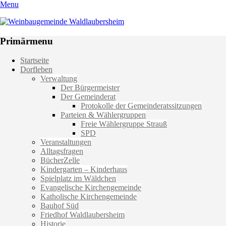
Menu
Weinbaugemeinde Waldlaubersheim
Einfach schön leben
Primärmenu
Weiter
Startseite
zum
Dorfleben
Inhalt
Verwaltung
Der Bürgermeister
Der Gemeinderat
Protokolle der Gemeinderatssitzungen
Parteien & Wählergruppen
Freie Wählergruppe Strauß
SPD
Veranstaltungen
Alltagsfragen
BücherZelle
Kindergarten – Kinderhaus
Spielplatz im Wäldchen
Evangelische Kirchengemeinde
Katholische Kirchengemeinde
Bauhof Süd
Friedhof Waldlaubersheim
Historie