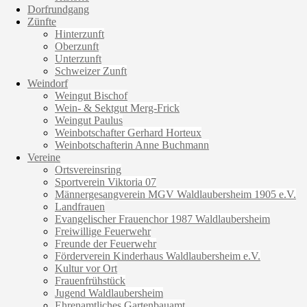
Dorfrundgang
Zünfte
Hinterzunft
Oberzunft
Unterzunft
Schweizer Zunft
Weindorf
Weingut Bischof
Wein- & Sektgut Merg-Frick
Weingut Paulus
Weinbotschafter Gerhard Horteux
Weinbotschafterin Anne Buchmann
Vereine
Ortsvereinsring
Sportverein Viktoria 07
Männergesangverein MGV Waldlaubersheim 1905 e.V.
Landfrauen
Evangelischer Frauenchor 1987 Waldlaubersheim
Freiwillige Feuerwehr
Freunde der Feuerwehr
Förderverein Kinderhaus Waldlaubersheim e.V.
Kultur vor Ort
Frauenfrühstück
Jugend Waldlaubersheim
Ehrenamtliches Gartenbauamt