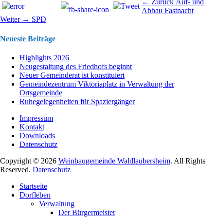
Beitragsnavigation
Vorhergehend
← Zurück
Auf- und
Beitrag:
Abbau Fastnacht
Nächster
Weiter →
SPD
Beitrag:
Neueste Beiträge
Highlights 2026
Neugestaltung des Friedhofs beginnt
Neuer Gemeinderat ist konstituiert
Gemeindezentrum Viktoriaplatz in Verwaltung der
Ortsgemeinde
Ruhegelegenheiten für Spaziergänger
Impressum
Kontakt
Downloads
Datenschutz
Copyright © 2026
Weinbaugemeinde Waldlaubersheim
. All Rights
Reserved.
Datenschutz
Nach
Startseite
oben
Dorfleben
scrollen
Verwaltung
Der Bürgermeister