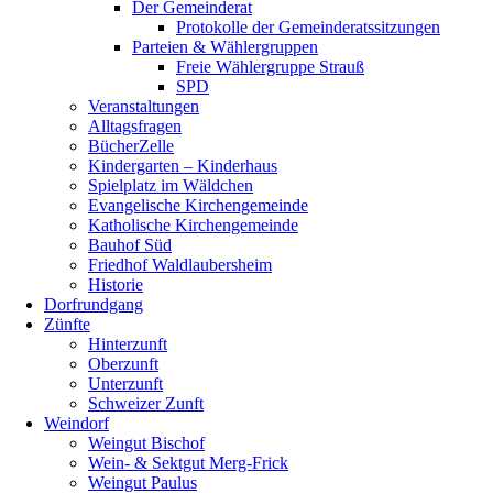
Der Gemeinderat
Protokolle der Gemeinderatssitzungen
Parteien & Wählergruppen
Freie Wählergruppe Strauß
SPD
Veranstaltungen
Alltagsfragen
BücherZelle
Kindergarten – Kinderhaus
Spielplatz im Wäldchen
Evangelische Kirchengemeinde
Katholische Kirchengemeinde
Bauhof Süd
Friedhof Waldlaubersheim
Historie
Dorfrundgang
Zünfte
Hinterzunft
Oberzunft
Unterzunft
Schweizer Zunft
Weindorf
Weingut Bischof
Wein- & Sektgut Merg-Frick
Weingut Paulus