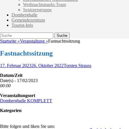
Weihnachtsmarkt-Team
Seniorengruppe
Domberghalle
Gemeindezentrum
Tourist-Info
Suche
Suche
nach:
Startseite
»
Veranstaltung
»
Fastnachtssitzung
Fastnachtssitzung
Veröffentlicht
Autor
17. Februar 2023
26. Oktober 2022
Torsten Strauss
am
Datum/Zeit
Date(s) - 17/02/2023
00:00
Veranstaltungsort
Domberghalle KOMPLETT
Kategorien
Bitte folgen und liken Sie uns: