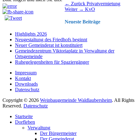
Beitragsnavigation
Vorhergehender
← Zurück
Privatvermietung
Nächster
Beitrag:
Weiter →
KvO
Beitrag:
Neueste Beiträge
Highlights 2026
Neugestaltung des Friedhofs beginnt
Neuer Gemeinderat ist konstituiert
Gemeindezentrum Viktoriaplatz in Verwaltung der
Ortsgemeinde
Ruhegelegenheiten für Spaziergänger
Impressum
Kontakt
Downloads
Datenschutz
Copyright © 2026
Weinbaugemeinde Waldlaubersheim
. All Rights
Reserved.
Datenschutz
Nach
Startseite
oben
Dorfleben
scrollen
Verwaltung
Der Bürgermeister
Der Gemeinderat