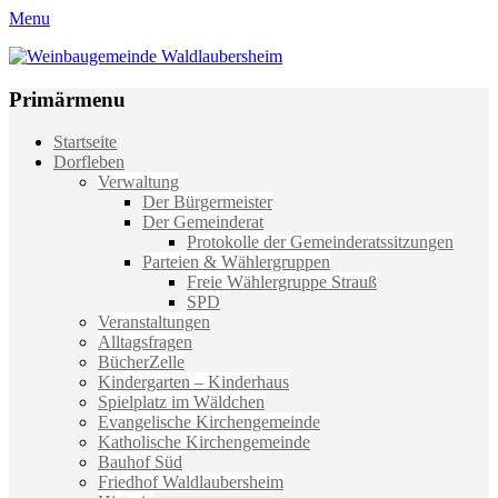
Menu
Weinbaugemeinde Waldlaubersheim
Einfach schön leben
Primärmenu
Weiter
Startseite
zum
Dorfleben
Inhalt
Verwaltung
Der Bürgermeister
Der Gemeinderat
Protokolle der Gemeinderatssitzungen
Parteien & Wählergruppen
Freie Wählergruppe Strauß
SPD
Veranstaltungen
Alltagsfragen
BücherZelle
Kindergarten – Kinderhaus
Spielplatz im Wäldchen
Evangelische Kirchengemeinde
Katholische Kirchengemeinde
Bauhof Süd
Friedhof Waldlaubersheim