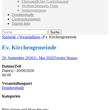
Ehrenamtliches Gartenbauamt
Weihnachtsmarkt-Team
Seniorengruppe
Domberghalle
Gemeindezentrum
Tourist-Info
Suche
Suche
nach:
Startseite
»
Veranstaltung
»
Ev. Kirchengemeinde
Ev. Kirchengemeinde
Veröffentlicht
Autor
20. September 2026
11. Mai 2026
Torsten Strauss
am
Datum/Zeit
Date(s) - 20/09/2026
00:00
Veranstaltungsort
Domberghalle
Kategorien
Bitte folgen und liken Sie uns: