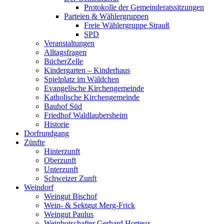
Protokolle der Gemeinderatssitzungen
Parteien & Wählergruppen
Freie Wählergruppe Strauß
SPD
Veranstaltungen
Alltagsfragen
BücherZelle
Kindergarten – Kinderhaus
Spielplatz im Wäldchen
Evangelische Kirchengemeinde
Katholische Kirchengemeinde
Bauhof Süd
Friedhof Waldlaubersheim
Historie
Dorfrundgang
Zünfte
Hinterzunft
Oberzunft
Unterzunft
Schweizer Zunft
Weindorf
Weingut Bischof
Wein- & Sektgut Merg-Frick
Weingut Paulus
Weinbotschafter Gerhard Horteux