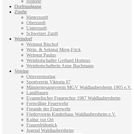
Historie
Dorfrundgang
Zünfte
Hinterzunft
Oberzunft
Unterzunft
Schweizer Zunft
Weindorf
Weingut Bischof
Wein- & Sektgut Merg-Frick
Weingut Paulus
Weinbotschafter Gerhard Horteux
Weinbotschafterin Anne Buchmann
Vereine
Ortsvereinsring
Sportverein Viktoria 07
Männergesangverein MGV Waldlaubersheim 1905 e.V.
Landfrauen
Evangelischer Frauenchor 1987 Waldlaubersheim
Freiwillige Feuerwehr
Freunde der Feuerwehr
Förderverein Kinderhaus Waldlaubersheim e.V.
Kultur vor Ort
Frauenfrühstück
Jugend Waldlaubersheim