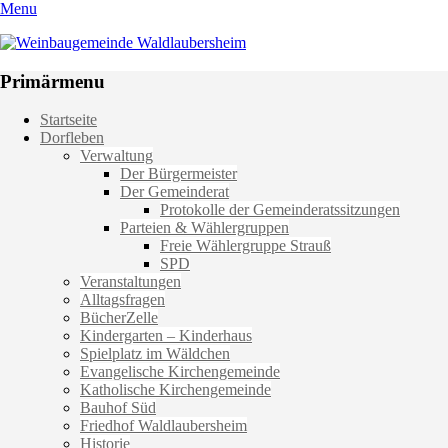
Menu
Weinbaugemeinde Waldlaubersheim
Einfach schön leben
Primärmenu
Weiter
Startseite
zum
Dorfleben
Inhalt
Verwaltung
Der Bürgermeister
Der Gemeinderat
Protokolle der Gemeinderatssitzungen
Parteien & Wählergruppen
Freie Wählergruppe Strauß
SPD
Veranstaltungen
Alltagsfragen
BücherZelle
Kindergarten – Kinderhaus
Spielplatz im Wäldchen
Evangelische Kirchengemeinde
Katholische Kirchengemeinde
Bauhof Süd
Friedhof Waldlaubersheim
Historie