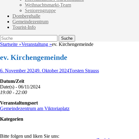
Weihnachtsmarkt-Team
Seniorengruppe
Domberghalle
Gemeindezentrum
Tourist-Info
Suche
Suche
nach:
Startseite
»
Veranstaltung
»
ev. Kirchengemeinde
ev. Kirchengemeinde
Veröffentlicht
Autor
6. November 2024
9. Oktober 2024
Torsten Strauss
am
Datum/Zeit
Date(s) - 06/11/2024
19:00 - 22:00
Veranstaltungsort
Gemeindezentrum am Viktoriaplatz
Kategorien
Bitte folgen und liken Sie uns: