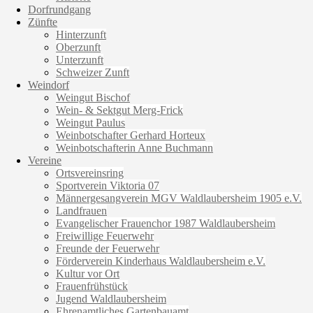
Dorfrundgang
Zünfte
Hinterzunft
Oberzunft
Unterzunft
Schweizer Zunft
Weindorf
Weingut Bischof
Wein- & Sektgut Merg-Frick
Weingut Paulus
Weinbotschafter Gerhard Horteux
Weinbotschafterin Anne Buchmann
Vereine
Ortsvereinsring
Sportverein Viktoria 07
Männergesangverein MGV Waldlaubersheim 1905 e.V.
Landfrauen
Evangelischer Frauenchor 1987 Waldlaubersheim
Freiwillige Feuerwehr
Freunde der Feuerwehr
Förderverein Kinderhaus Waldlaubersheim e.V.
Kultur vor Ort
Frauenfrühstück
Jugend Waldlaubersheim
Ehrenamtliches Gartenbauamt