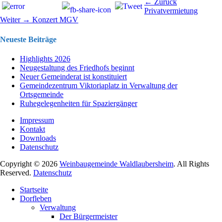
Beitragsnavigation
Vorhergehend
← Zurück
Beitrag:
Privatvermietung
Nächster
Weiter →
Konzert MGV
Beitrag:
Neueste Beiträge
Highlights 2026
Neugestaltung des Friedhofs beginnt
Neuer Gemeinderat ist konstituiert
Gemeindezentrum Viktoriaplatz in Verwaltung der
Ortsgemeinde
Ruhegelegenheiten für Spaziergänger
Impressum
Kontakt
Downloads
Datenschutz
Copyright © 2026
Weinbaugemeinde Waldlaubersheim
. All Rights
Reserved.
Datenschutz
Nach
Startseite
oben
Dorfleben
scrollen
Verwaltung
Der Bürgermeister