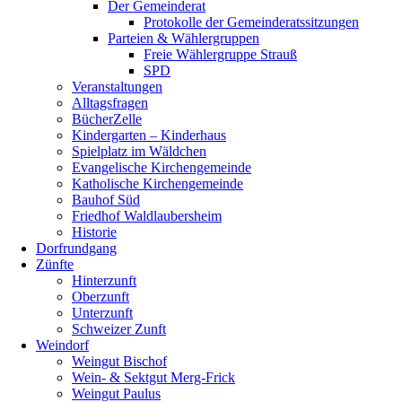
Der Gemeinderat
Protokolle der Gemeinderatssitzungen
Parteien & Wählergruppen
Freie Wählergruppe Strauß
SPD
Veranstaltungen
Alltagsfragen
BücherZelle
Kindergarten – Kinderhaus
Spielplatz im Wäldchen
Evangelische Kirchengemeinde
Katholische Kirchengemeinde
Bauhof Süd
Friedhof Waldlaubersheim
Historie
Dorfrundgang
Zünfte
Hinterzunft
Oberzunft
Unterzunft
Schweizer Zunft
Weindorf
Weingut Bischof
Wein- & Sektgut Merg-Frick
Weingut Paulus