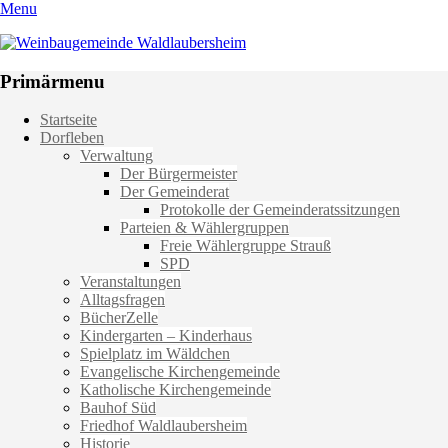
Menu
Weinbaugemeinde Waldlaubersheim
Einfach schön leben
Primärmenu
Weiter
Startseite
zum
Dorfleben
Inhalt
Verwaltung
Der Bürgermeister
Der Gemeinderat
Protokolle der Gemeinderatssitzungen
Parteien & Wählergruppen
Freie Wählergruppe Strauß
SPD
Veranstaltungen
Alltagsfragen
BücherZelle
Kindergarten – Kinderhaus
Spielplatz im Wäldchen
Evangelische Kirchengemeinde
Katholische Kirchengemeinde
Bauhof Süd
Friedhof Waldlaubersheim
Historie