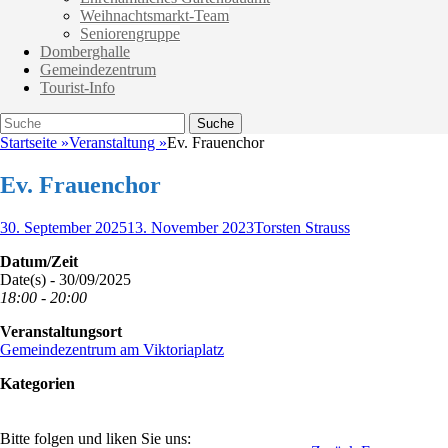
Weihnachtsmarkt-Team
Seniorengruppe
Domberghalle
Gemeindezentrum
Tourist-Info
Suche
Suche
nach:
Startseite
»
Veranstaltung
»
Ev. Frauenchor
Ev. Frauenchor
Veröffentlicht
Autor
30. September 2025
13. November 2023
Torsten Strauss
am
Datum/Zeit
Date(s) - 30/09/2025
18:00 - 20:00
Veranstaltungsort
Gemeindezentrum am Viktoriaplatz
Kategorien
Bitte folgen und liken Sie uns: