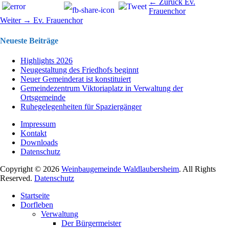
Beitragsnavigation
Vorhergehend
← Zurück
Ev.
Beitrag:
Frauenchor
Nächster
Weiter →
Ev. Frauenchor
Beitrag:
Neueste Beiträge
Highlights 2026
Neugestaltung des Friedhofs beginnt
Neuer Gemeinderat ist konstituiert
Gemeindezentrum Viktoriaplatz in Verwaltung der
Ortsgemeinde
Ruhegelegenheiten für Spaziergänger
Impressum
Kontakt
Downloads
Datenschutz
Copyright © 2026
Weinbaugemeinde Waldlaubersheim
. All Rights
Reserved.
Datenschutz
Nach
Startseite
oben
Dorfleben
scrollen
Verwaltung
Der Bürgermeister