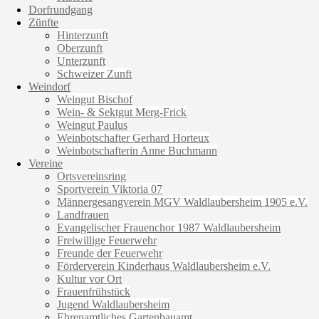
Dorfrundgang
Zünfte
Hinterzunft
Oberzunft
Unterzunft
Schweizer Zunft
Weindorf
Weingut Bischof
Wein- & Sektgut Merg-Frick
Weingut Paulus
Weinbotschafter Gerhard Horteux
Weinbotschafterin Anne Buchmann
Vereine
Ortsvereinsring
Sportverein Viktoria 07
Männergesangverein MGV Waldlaubersheim 1905 e.V.
Landfrauen
Evangelischer Frauenchor 1987 Waldlaubersheim
Freiwillige Feuerwehr
Freunde der Feuerwehr
Förderverein Kinderhaus Waldlaubersheim e.V.
Kultur vor Ort
Frauenfrühstück
Jugend Waldlaubersheim
Ehrenamtliches Gartenbauamt