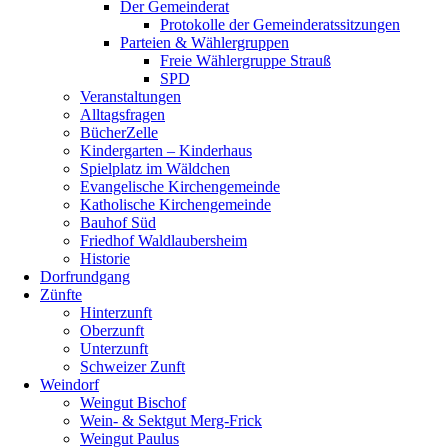
Der Gemeinderat
Protokolle der Gemeinderatssitzungen
Parteien & Wählergruppen
Freie Wählergruppe Strauß
SPD
Veranstaltungen
Alltagsfragen
BücherZelle
Kindergarten – Kinderhaus
Spielplatz im Wäldchen
Evangelische Kirchengemeinde
Katholische Kirchengemeinde
Bauhof Süd
Friedhof Waldlaubersheim
Historie
Dorfrundgang
Zünfte
Hinterzunft
Oberzunft
Unterzunft
Schweizer Zunft
Weindorf
Weingut Bischof
Wein- & Sektgut Merg-Frick
Weingut Paulus