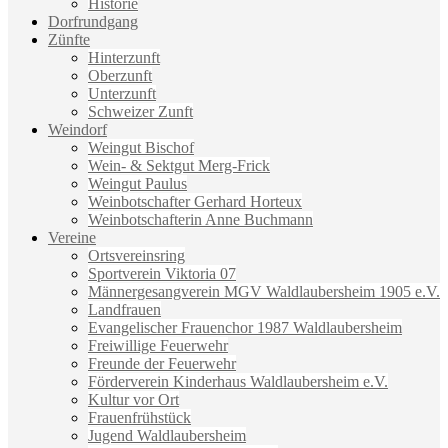
Historie
Dorfrundgang
Zünfte
Hinterzunft
Oberzunft
Unterzunft
Schweizer Zunft
Weindorf
Weingut Bischof
Wein- & Sektgut Merg-Frick
Weingut Paulus
Weinbotschafter Gerhard Horteux
Weinbotschafterin Anne Buchmann
Vereine
Ortsvereinsring
Sportverein Viktoria 07
Männergesangverein MGV Waldlaubersheim 1905 e.V.
Landfrauen
Evangelischer Frauenchor 1987 Waldlaubersheim
Freiwillige Feuerwehr
Freunde der Feuerwehr
Förderverein Kinderhaus Waldlaubersheim e.V.
Kultur vor Ort
Frauenfrühstück
Jugend Waldlaubersheim