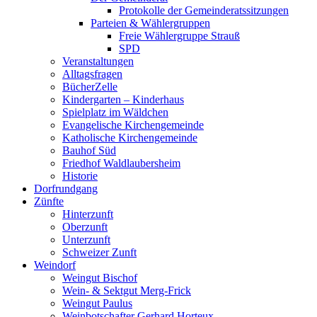
Protokolle der Gemeinderatssitzungen
Parteien & Wählergruppen
Freie Wählergruppe Strauß
SPD
Veranstaltungen
Alltagsfragen
BücherZelle
Kindergarten – Kinderhaus
Spielplatz im Wäldchen
Evangelische Kirchengemeinde
Katholische Kirchengemeinde
Bauhof Süd
Friedhof Waldlaubersheim
Historie
Dorfrundgang
Zünfte
Hinterzunft
Oberzunft
Unterzunft
Schweizer Zunft
Weindorf
Weingut Bischof
Wein- & Sektgut Merg-Frick
Weingut Paulus
Weinbotschafter Gerhard Horteux