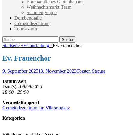
Ehrenamtliches Gartenbauamt
Weihnachtsmarkt-Team
Seniorengruppe
Domberghalle
Gemeindezentrum
Tourist-Info
Suche
Suche
nach:
Startseite
»
Veranstaltung
»
Ev. Frauenchor
Ev. Frauenchor
Veröffentlicht
Autor
9. September 2025
13. November 2023
Torsten Strauss
am
Datum/Zeit
Date(s) - 09/09/2025
18:00 - 20:00
Veranstaltungsort
Gemeindezentrum am Viktoriaplatz
Kategorien
Bitte folgen und liken Sie uns: