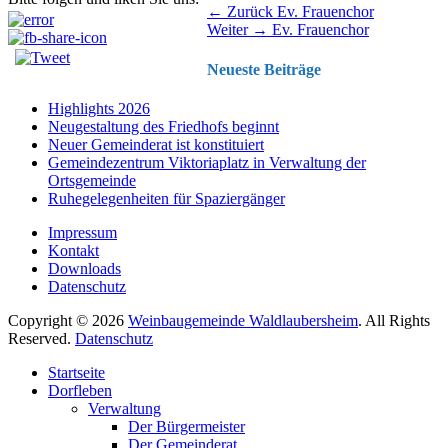
Beitragsnavigation
Vorhergehender
← Zurück
Ev. Frauenchor
Nächster
Beitrag:
Weiter →
Ev. Frauenchor
Beitrag:
Neueste Beiträge
Highlights 2026
Neugestaltung des Friedhofs beginnt
Neuer Gemeinderat ist konstituiert
Gemeindezentrum Viktoriaplatz in Verwaltung der
Ortsgemeinde
Ruhegelegenheiten für Spaziergänger
Impressum
Kontakt
Downloads
Datenschutz
Copyright © 2026
Weinbaugemeinde Waldlaubersheim
. All Rights
Reserved.
Datenschutz
Nach
Startseite
oben
Dorfleben
scrollen
Verwaltung
Der Bürgermeister
Der Gemeinderat