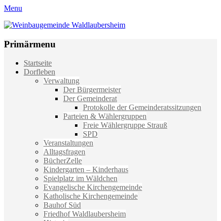
Menu
Weinbaugemeinde Waldlaubersheim
Einfach schön leben
Primärmenu
Weiter
Startseite
zum
Dorfleben
Inhalt
Verwaltung
Der Bürgermeister
Der Gemeinderat
Protokolle der Gemeinderatssitzungen
Parteien & Wählergruppen
Freie Wählergruppe Strauß
SPD
Veranstaltungen
Alltagsfragen
BücherZelle
Kindergarten – Kinderhaus
Spielplatz im Wäldchen
Evangelische Kirchengemeinde
Katholische Kirchengemeinde
Bauhof Süd
Friedhof Waldlaubersheim