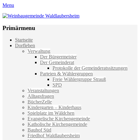
Menu
Weinbaugemeinde Waldlaubersheim
Einfach schön leben
Primärmenu
Weiter
Startseite
zum
Dorfleben
Inhalt
Verwaltung
Der Bürgermeister
Der Gemeinderat
Protokolle der Gemeinderatssitzungen
Parteien & Wählergruppen
Freie Wählergruppe Strauß
SPD
Veranstaltungen
Alltagsfragen
BücherZelle
Kindergarten – Kinderhaus
Spielplatz im Wäldchen
Evangelische Kirchengemeinde
Katholische Kirchengemeinde
Bauhof Süd
Friedhof Waldlaubersheim