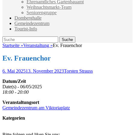
Ehrenamtliches Gartenbauamt
Weihnachtsmarkt-Team
Seniorengruppe
Domberghalle
Gemeindezentrum
Tourist-Info
Suche
Suche
nach:
Startseite
»
Veranstaltung
»
Ev. Frauenchor
Ev. Frauenchor
Veröffentlicht
Autor
6. Mai 2025
13. November 2023
Torsten Strauss
am
Datum/Zeit
Date(s) - 06/05/2025
18:00 - 20:00
Veranstaltungsort
Gemeindezentrum am Viktoriaplatz
Kategorien
Bitte folgen und liken Sie uns: