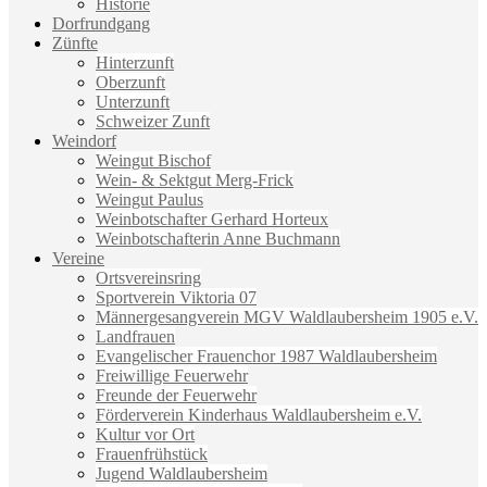
Historie
Dorfrundgang
Zünfte
Hinterzunft
Oberzunft
Unterzunft
Schweizer Zunft
Weindorf
Weingut Bischof
Wein- & Sektgut Merg-Frick
Weingut Paulus
Weinbotschafter Gerhard Horteux
Weinbotschafterin Anne Buchmann
Vereine
Ortsvereinsring
Sportverein Viktoria 07
Männergesangverein MGV Waldlaubersheim 1905 e.V.
Landfrauen
Evangelischer Frauenchor 1987 Waldlaubersheim
Freiwillige Feuerwehr
Freunde der Feuerwehr
Förderverein Kinderhaus Waldlaubersheim e.V.
Kultur vor Ort
Frauenfrühstück
Jugend Waldlaubersheim