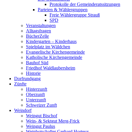
Protokolle der Gemeinderatssitzungen
Parteien & Wählergruppen
Freie Wählergruppe Strauß
SPD
Veranstaltungen
Alltagsfragen
BücherZelle
Kindergarten – Kinderhaus
Spielplatz im Wäldchen
Evangelische Kirchengemeinde
Katholische Kirchengemeinde
Bauhof Süd
Friedhof Waldlaubersheim
Historie
Dorfrundgang
Zünfte
Hinterzunft
Oberzunft
Unterzunft
Schweizer Zunft
Weindorf
Weingut Bischof
Wein- & Sektgut Merg-Frick
Weingut Paulus
Weinbotschafter Gerhard Horteux