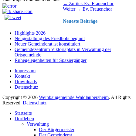
Beitragsnavigation
Vorhergehender
← Zurück
Ev. Frauenchor
Nächster
Beitrag:
Weiter →
Ev. Frauenchor
Beitrag:
Neueste Beiträge
Highlights 2026
Neugestaltung des Friedhofs beginnt
Neuer Gemeinderat ist konstituiert
Gemeindezentrum Viktoriaplatz in Verwaltung der
Ortsgemeinde
Ruhegelegenheiten für Spaziergänger
Impressum
Kontakt
Downloads
Datenschutz
Copyright © 2026
Weinbaugemeinde Waldlaubersheim
. All Rights
Reserved.
Datenschutz
Nach
Startseite
oben
Dorfleben
scrollen
Verwaltung
Der Bürgermeister
Der Gemeinderat