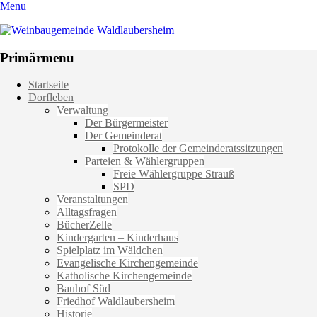
Menu
Weinbaugemeinde Waldlaubersheim
Einfach schön leben
Primärmenu
Weiter
Startseite
zum
Dorfleben
Inhalt
Verwaltung
Der Bürgermeister
Der Gemeinderat
Protokolle der Gemeinderatssitzungen
Parteien & Wählergruppen
Freie Wählergruppe Strauß
SPD
Veranstaltungen
Alltagsfragen
BücherZelle
Kindergarten – Kinderhaus
Spielplatz im Wäldchen
Evangelische Kirchengemeinde
Katholische Kirchengemeinde
Bauhof Süd
Friedhof Waldlaubersheim
Historie