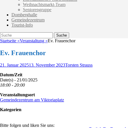
Weihnachtsmarkt-Team
Seniorengruppe
Domberghalle
Gemeindezentrum
Tourist-Info
Suche
Suche
nach:
Startseite
»
Veranstaltung
»
Ev. Frauenchor
Ev. Frauenchor
Veröffentlicht
Autor
21. Januar 2025
13. November 2023
Torsten Strauss
am
Datum/Zeit
Date(s) - 21/01/2025
18:00 - 20:00
Veranstaltungsort
Gemeindezentrum am Viktoriaplatz
Kategorien
Bitte folgen und liken Sie uns: