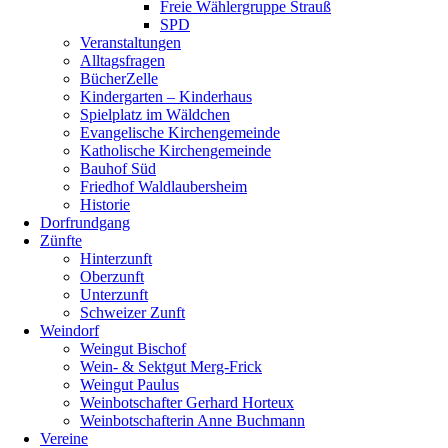
Freie Wählergruppe Strauß
SPD
Veranstaltungen
Alltagsfragen
BücherZelle
Kindergarten – Kinderhaus
Spielplatz im Wäldchen
Evangelische Kirchengemeinde
Katholische Kirchengemeinde
Bauhof Süd
Friedhof Waldlaubersheim
Historie
Dorfrundgang
Zünfte
Hinterzunft
Oberzunft
Unterzunft
Schweizer Zunft
Weindorf
Weingut Bischof
Wein- & Sektgut Merg-Frick
Weingut Paulus
Weinbotschafter Gerhard Horteux
Weinbotschafterin Anne Buchmann
Vereine