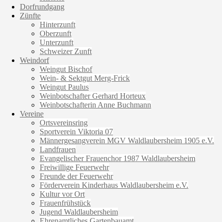
Dorfrundgang
Zünfte
Hinterzunft
Oberzunft
Unterzunft
Schweizer Zunft
Weindorf
Weingut Bischof
Wein- & Sektgut Merg-Frick
Weingut Paulus
Weinbotschafter Gerhard Horteux
Weinbotschafterin Anne Buchmann
Vereine
Ortsvereinsring
Sportverein Viktoria 07
Männergesangverein MGV Waldlaubersheim 1905 e.V.
Landfrauen
Evangelischer Frauenchor 1987 Waldlaubersheim
Freiwillige Feuerwehr
Freunde der Feuerwehr
Förderverein Kinderhaus Waldlaubersheim e.V.
Kultur vor Ort
Frauenfrühstück
Jugend Waldlaubersheim
Ehrenamtliches Gartenbauamt