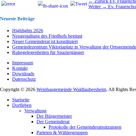
Beitragsnavigation
Vorhergehend
← Zurück
Ev. Frauench
Nächster
Beitrag:
Weiter →
Ev. Frauencho
Beitrag:
Neueste Beiträge
Highlights 2026
Neugestaltung des Friedhofs beginnt
Neuer Gemeinderat ist konstituiert
Gemeindezentrum Viktoriaplatz in Verwaltung der Ortsgemeind
Ruhegelegenheiten für Spaziergänger
Impressum
Kontakt
Downloads
Datenschutz
Copyright © 2026
Weinbaugemeinde Waldlaubersheim
. All Rights Re
Nach
Startseite
oben
Dorfleben
scrollen
Verwaltung
Der Bürgermeister
Der Gemeinderat
Protokolle der Gemeinderatssitzungen
Parteien & Wählergruppen