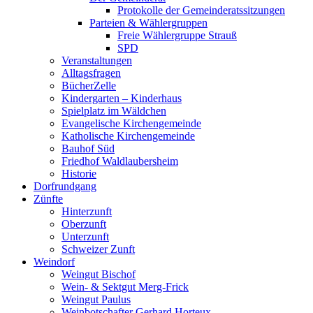
Protokolle der Gemeinderatssitzungen
Parteien & Wählergruppen
Freie Wählergruppe Strauß
SPD
Veranstaltungen
Alltagsfragen
BücherZelle
Kindergarten – Kinderhaus
Spielplatz im Wäldchen
Evangelische Kirchengemeinde
Katholische Kirchengemeinde
Bauhof Süd
Friedhof Waldlaubersheim
Historie
Dorfrundgang
Zünfte
Hinterzunft
Oberzunft
Unterzunft
Schweizer Zunft
Weindorf
Weingut Bischof
Wein- & Sektgut Merg-Frick
Weingut Paulus
Weinbotschafter Gerhard Horteux