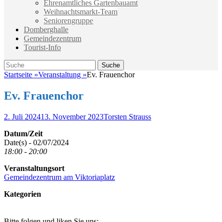
Ehrenamtliches Gartenbauamt
Weihnachtsmarkt-Team
Seniorengruppe
Domberghalle
Gemeindezentrum
Tourist-Info
Suche
Suche
nach:
Startseite
»
Veranstaltung
»
Ev. Frauenchor
Ev. Frauenchor
Veröffentlicht
Autor
2. Juli 2024
13. November 2023
Torsten Strauss
am
Datum/Zeit
Date(s) - 02/07/2024
18:00 - 20:00
Veranstaltungsort
Gemeindezentrum am Viktoriaplatz
Kategorien
Bitte folgen und liken Sie uns: