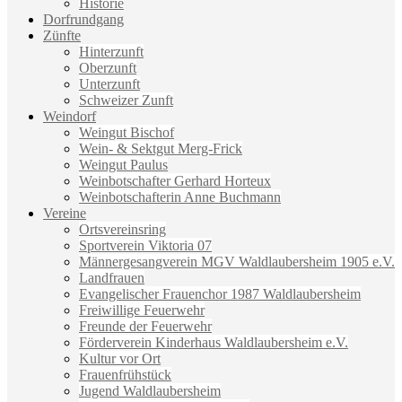
Historie
Dorfrundgang
Zünfte
Hinterzunft
Oberzunft
Unterzunft
Schweizer Zunft
Weindorf
Weingut Bischof
Wein- & Sektgut Merg-Frick
Weingut Paulus
Weinbotschafter Gerhard Horteux
Weinbotschafterin Anne Buchmann
Vereine
Ortsvereinsring
Sportverein Viktoria 07
Männergesangverein MGV Waldlaubersheim 1905 e.V.
Landfrauen
Evangelischer Frauenchor 1987 Waldlaubersheim
Freiwillige Feuerwehr
Freunde der Feuerwehr
Förderverein Kinderhaus Waldlaubersheim e.V.
Kultur vor Ort
Frauenfrühstück
Jugend Waldlaubersheim