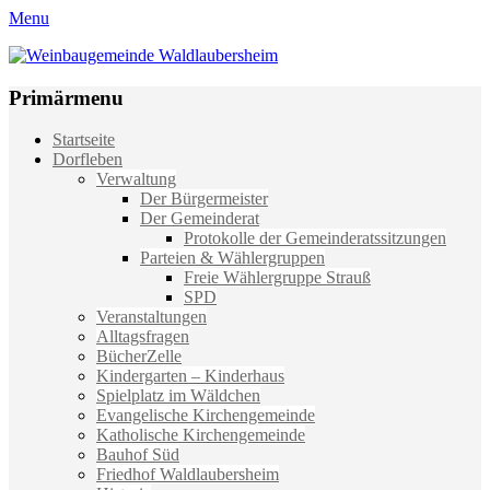
Menu
Weinbaugemeinde Waldlaubersheim
Einfach schön leben
Primärmenu
Weiter
Startseite
zum
Dorfleben
Inhalt
Verwaltung
Der Bürgermeister
Der Gemeinderat
Protokolle der Gemeinderatssitzungen
Parteien & Wählergruppen
Freie Wählergruppe Strauß
SPD
Veranstaltungen
Alltagsfragen
BücherZelle
Kindergarten – Kinderhaus
Spielplatz im Wäldchen
Evangelische Kirchengemeinde
Katholische Kirchengemeinde
Bauhof Süd
Friedhof Waldlaubersheim