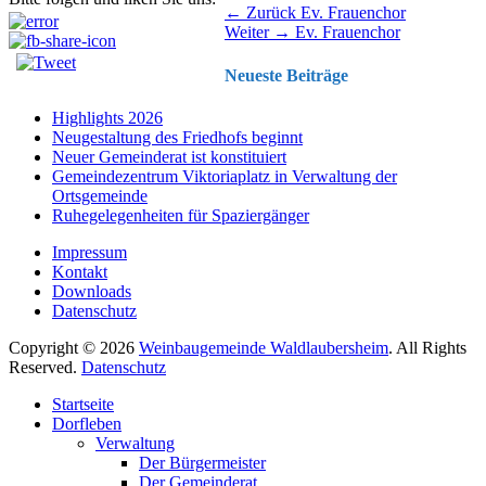
Beitragsnavigation
Vorhergehender
← Zurück
Ev. Frauenchor
Nächster
Beitrag:
Weiter →
Ev. Frauenchor
Beitrag:
Neueste Beiträge
Highlights 2026
Neugestaltung des Friedhofs beginnt
Neuer Gemeinderat ist konstituiert
Gemeindezentrum Viktoriaplatz in Verwaltung der
Ortsgemeinde
Ruhegelegenheiten für Spaziergänger
Impressum
Kontakt
Downloads
Datenschutz
Copyright © 2026
Weinbaugemeinde Waldlaubersheim
. All Rights
Reserved.
Datenschutz
Nach
Startseite
oben
Dorfleben
scrollen
Verwaltung
Der Bürgermeister
Der Gemeinderat