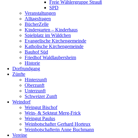
Freie Wählergruppe Strauß
SPD
Veranstaltungen
Alltagsfragen
BücherZelle
Kindergarten – Kinderhaus
Spielplatz im Wäldchen
Evangelische Kirchengemeinde
Katholische Kirchengemeinde
Bauhof Süd
Friedhof Waldlaubersheim
Historie
Dorfrundgang
Zünfte
Hinterzunft
Oberzunft
Unterzunft
Schweizer Zunft
Weindorf
Weingut Bischof
Wein- & Sektgut Merg-Frick
Weingut Paulus
Weinbotschafter Gerhard Horteux
Weinbotschafterin Anne Buchmann
Vereine