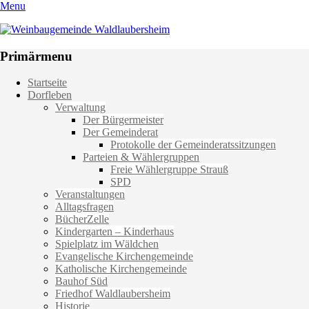
Menu
Weinbaugemeinde Waldlaubersheim
Einfach schön leben
Primärmenu
Weiter
Startseite
zum
Dorfleben
Inhalt
Verwaltung
Der Bürgermeister
Der Gemeinderat
Protokolle der Gemeinderatssitzungen
Parteien & Wählergruppen
Freie Wählergruppe Strauß
SPD
Veranstaltungen
Alltagsfragen
BücherZelle
Kindergarten – Kinderhaus
Spielplatz im Wäldchen
Evangelische Kirchengemeinde
Katholische Kirchengemeinde
Bauhof Süd
Friedhof Waldlaubersheim
Historie