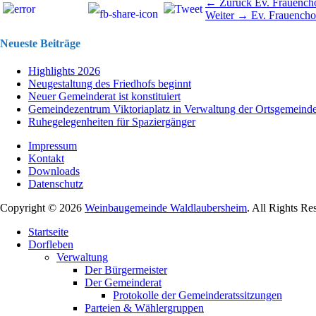
Beitragsnavigation
Vorhergehend
← Zurück
Ev. Frauench
Nächster
Beitrag:
Weiter →
Ev. Frauencho
Beitrag:
Neueste Beiträge
Highlights 2026
Neugestaltung des Friedhofs beginnt
Neuer Gemeinderat ist konstituiert
Gemeindezentrum Viktoriaplatz in Verwaltung der Ortsgemeind
Ruhegelegenheiten für Spaziergänger
Impressum
Kontakt
Downloads
Datenschutz
Copyright © 2026
Weinbaugemeinde Waldlaubersheim
. All Rights Re
Nach
Startseite
oben
Dorfleben
scrollen
Verwaltung
Der Bürgermeister
Der Gemeinderat
Protokolle der Gemeinderatssitzungen
Parteien & Wählergruppen