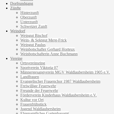
Dorfrundgang
Zünfte
Hinterzunft
Oberzunft
Unterzunft
Schweizer Zunft
Weindorf
Weingut Bischof
Wein- & Sektgut Merg-Frick
Weingut Paulus
Weinbotschafter Gerhard Horteux
Weinbotschafterin Anne Buchmann
Vereine
Ortsvereinsring
Sportverein Viktoria 07
Männergesangverein MGV Waldlaubersheim 1905 e.V.
Landfrauen
Evangelischer Frauenchor 1987 Waldlaubersheim
Freiwillige Feuerwehr
Freunde der Feuerwehr
Förderverein Kinderhaus Waldlaubersheim e.V.
Kultur vor Ort
Frauenfrühstück
Jugend Waldlaubersheim
Ehrenamtliches Gartenbauamt