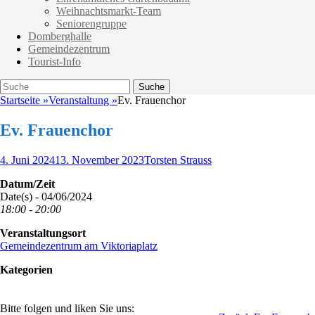
Weihnachtsmarkt-Team
Seniorengruppe
Domberghalle
Gemeindezentrum
Tourist-Info
Suche
Suche
nach:
Startseite
»
Veranstaltung
»
Ev. Frauenchor
Ev. Frauenchor
Veröffentlicht
Autor
4. Juni 2024
13. November 2023
Torsten Strauss
am
Datum/Zeit
Date(s) - 04/06/2024
18:00 - 20:00
Veranstaltungsort
Gemeindezentrum am Viktoriaplatz
Kategorien
Bitte folgen und liken Sie uns: