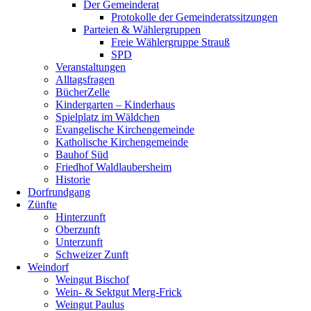
Der Gemeinderat
Protokolle der Gemeinderatssitzungen
Parteien & Wählergruppen
Freie Wählergruppe Strauß
SPD
Veranstaltungen
Alltagsfragen
BücherZelle
Kindergarten – Kinderhaus
Spielplatz im Wäldchen
Evangelische Kirchengemeinde
Katholische Kirchengemeinde
Bauhof Süd
Friedhof Waldlaubersheim
Historie
Dorfrundgang
Zünfte
Hinterzunft
Oberzunft
Unterzunft
Schweizer Zunft
Weindorf
Weingut Bischof
Wein- & Sektgut Merg-Frick
Weingut Paulus