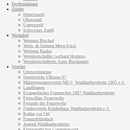
Dorfrundgang
Zünfte
Hinterzunft
Oberzunft
Unterzunft
Schweizer Zunft
Weindorf
Weingut Bischof
Wein- & Sektgut Merg-Frick
Weingut Paulus
Weinbotschafter Gerhard Horteux
Weinbotschafterin Anne Buchmann
Vereine
Ortsvereinsring
Sportverein Viktoria 07
Männergesangverein MGV Waldlaubersheim 1905 e.V.
Landfrauen
Evangelischer Frauenchor 1987 Waldlaubersheim
Freiwillige Feuerwehr
Freunde der Feuerwehr
Förderverein Kinderhaus Waldlaubersheim e.V.
Kultur vor Ort
Frauenfrühstück
Jugend Waldlaubersheim
Ehrenamtliches Gartenbauamt