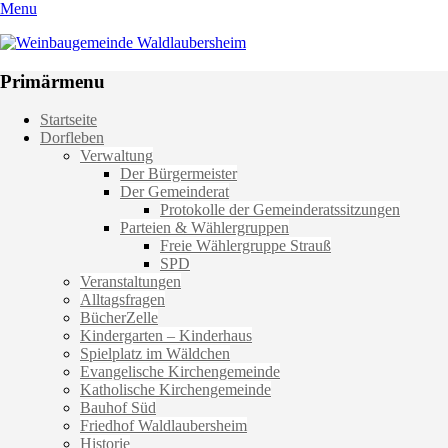
Menu
Weinbaugemeinde Waldlaubersheim
Einfach schön leben
Primärmenu
Weiter
Startseite
zum
Dorfleben
Inhalt
Verwaltung
Der Bürgermeister
Der Gemeinderat
Protokolle der Gemeinderatssitzungen
Parteien & Wählergruppen
Freie Wählergruppe Strauß
SPD
Veranstaltungen
Alltagsfragen
BücherZelle
Kindergarten – Kinderhaus
Spielplatz im Wäldchen
Evangelische Kirchengemeinde
Katholische Kirchengemeinde
Bauhof Süd
Friedhof Waldlaubersheim
Historie