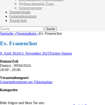
Weihnachtsmarkt-Team
Seniorengruppe
Domberghalle
Gemeindezentrum
Tourist-Info
Suche
Suche
nach:
Startseite
»
Veranstaltung
»
Ev. Frauenchor
Ev. Frauenchor
Veröffentlicht
Autor
9. April 2024
13. November 2023
Torsten Strauss
am
Datum/Zeit
Date(s) - 09/04/2024
18:00 - 20:00
Veranstaltungsort
Gemeindezentrum am Viktoriaplatz
Kategorien
Bitte folgen und liken Sie uns: