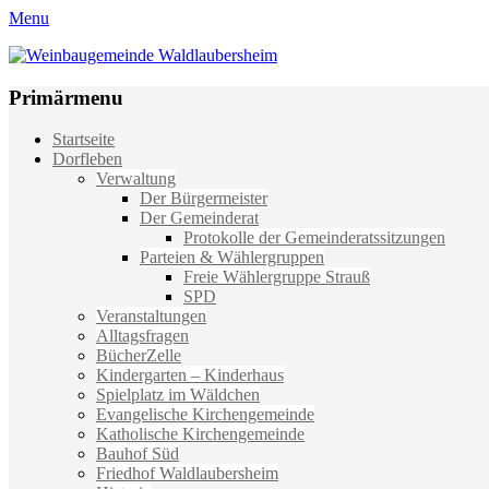
Menu
Weinbaugemeinde Waldlaubersheim
Einfach schön leben
Primärmenu
Weiter
Startseite
zum
Dorfleben
Inhalt
Verwaltung
Der Bürgermeister
Der Gemeinderat
Protokolle der Gemeinderatssitzungen
Parteien & Wählergruppen
Freie Wählergruppe Strauß
SPD
Veranstaltungen
Alltagsfragen
BücherZelle
Kindergarten – Kinderhaus
Spielplatz im Wäldchen
Evangelische Kirchengemeinde
Katholische Kirchengemeinde
Bauhof Süd
Friedhof Waldlaubersheim