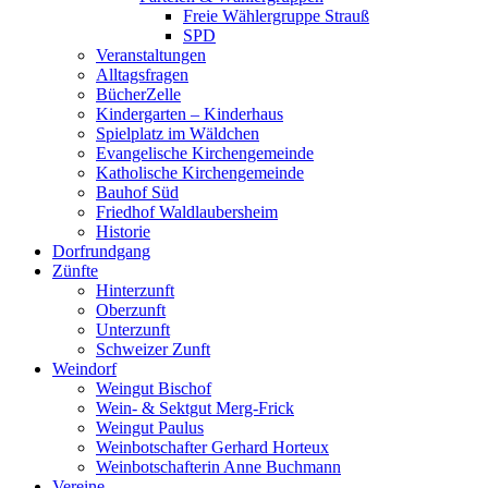
Freie Wählergruppe Strauß
SPD
Veranstaltungen
Alltagsfragen
BücherZelle
Kindergarten – Kinderhaus
Spielplatz im Wäldchen
Evangelische Kirchengemeinde
Katholische Kirchengemeinde
Bauhof Süd
Friedhof Waldlaubersheim
Historie
Dorfrundgang
Zünfte
Hinterzunft
Oberzunft
Unterzunft
Schweizer Zunft
Weindorf
Weingut Bischof
Wein- & Sektgut Merg-Frick
Weingut Paulus
Weinbotschafter Gerhard Horteux
Weinbotschafterin Anne Buchmann
Vereine