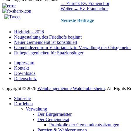
Beitragsnavigation
Vorhergehender
← Zurück
Ev. Frauenchor
Nächster
Beitrag:
Weiter →
Ev. Frauenchor
Beitrag:
Neueste Beiträge
Highlights 2026
Neugestaltung des Friedhofs beginnt
Neuer Gemeinderat ist konstituiert
Gemeindezentrum Viktoriaplatz in Verwaltung der Ortsgemein
Ruhegelegenheiten für Spaziergänger
Impressum
Kontakt
Downloads
Datenschutz
Copyright © 2026
Weinbaugemeinde Waldlaubersheim
. All Rights 
Nach
Startseite
oben
Dorfleben
scrollen
Verwaltung
Der Bürgermeister
Der Gemeinderat
Protokolle der Gemeinderatssitzungen
Parteien & Wählergruppen