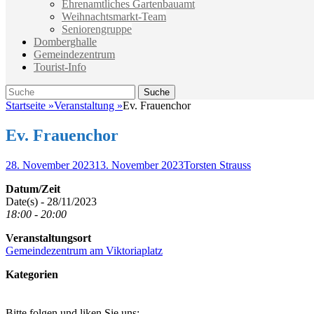
Ehrenamtliches Gartenbauamt
Weihnachtsmarkt-Team
Seniorengruppe
Domberghalle
Gemeindezentrum
Tourist-Info
Suche
Suche
nach:
Startseite
»
Veranstaltung
»
Ev. Frauenchor
Ev. Frauenchor
Veröffentlicht
Autor
28. November 2023
13. November 2023
Torsten Strauss
am
Datum/Zeit
Date(s) - 28/11/2023
18:00 - 20:00
Veranstaltungsort
Gemeindezentrum am Viktoriaplatz
Kategorien
Bitte folgen und liken Sie uns: