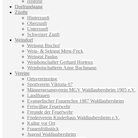
Historie
Dorfrundgang
Zünfte
Hinterzunft
Oberzunft
Unterzunft
Schweizer Zunft
Weindorf
Weingut Bischof
Wein- & Sektgut Merg-Frick
Weingut Paulus
Weinbotschafter Gerhard Horteux
Weinbotschafterin Anne Buchmann
Vereine
Ortsvereinsring
Sportverein Viktoria 07
Männergesangverein MGV Waldlaubersheim 1905 e.V.
Landfrauen
Evangelischer Frauenchor 1987 Waldlaubersheim
Freiwillige Feuerwehr
Freunde der Feuerwehr
Förderverein Kinderhaus Waldlaubersheim e.V.
Kultur vor Ort
Frauenfrühstück
Jugend Waldlaubersheim