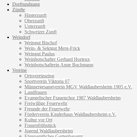
Dorfrundgang
Zünfte
Hinterzunft
Oberzunft
Unterzunft
Schweizer Zunft
Weindorf
Weingut Bischof
Wein- & Sektgut Merg-Frick
Weingut Paulus
Weinbotschafter Gerhard Horteux
Weinbotschafterin Anne Buchmann
Vereine
Ortsvereinsring
Sportverein Viktoria 07
Männergesangverein MGV Waldlaubersheim 1905 e.V.
Landfrauen
Evangelischer Frauenchor 1987 Waldlaubersheim
Freiwillige Feuerwehr
Freunde der Feuerwehr
Förderverein Kinderhaus Waldlaubersheim e.V.
Kultur vor Ort
Frauenfrühstück
Jugend Waldlaubersheim
Ehrenamtliches Gartenbauamt