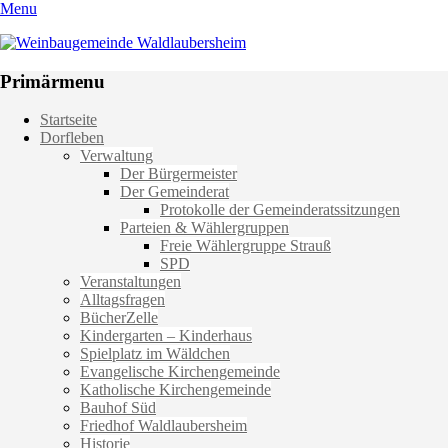
Menu
Weinbaugemeinde Waldlaubersheim
Einfach schön leben
Primärmenu
Weiter
Startseite
zum
Dorfleben
Inhalt
Verwaltung
Der Bürgermeister
Der Gemeinderat
Protokolle der Gemeinderatssitzungen
Parteien & Wählergruppen
Freie Wählergruppe Strauß
SPD
Veranstaltungen
Alltagsfragen
BücherZelle
Kindergarten – Kinderhaus
Spielplatz im Wäldchen
Evangelische Kirchengemeinde
Katholische Kirchengemeinde
Bauhof Süd
Friedhof Waldlaubersheim
Historie