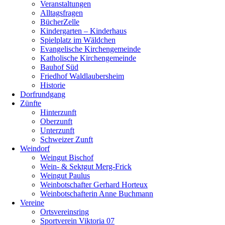
Veranstaltungen
Alltagsfragen
BücherZelle
Kindergarten – Kinderhaus
Spielplatz im Wäldchen
Evangelische Kirchengemeinde
Katholische Kirchengemeinde
Bauhof Süd
Friedhof Waldlaubersheim
Historie
Dorfrundgang
Zünfte
Hinterzunft
Oberzunft
Unterzunft
Schweizer Zunft
Weindorf
Weingut Bischof
Wein- & Sektgut Merg-Frick
Weingut Paulus
Weinbotschafter Gerhard Horteux
Weinbotschafterin Anne Buchmann
Vereine
Ortsvereinsring
Sportverein Viktoria 07