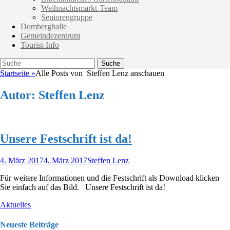
Weihnachtsmarkt-Team
Seniorengruppe
Domberghalle
Gemeindezentrum
Tourist-Info
Suche
Suche
nach:
Startseite
»
Alle Posts von
Steffen Lenz anschauen
Autor:
Steffen Lenz
Unsere Festschrift ist da!
Veröffentlicht
Autor
4. März 2017
4. März 2017
Steffen Lenz
am
Für weitere Informationen und die Festschrift als Download klicken
Sie einfach auf das Bild. Unsere Festschrift ist da!
Kategorien
Aktuelles
Neueste Beiträge