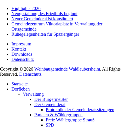
Highlights 2026
Neugestaltung des Friedhofs beginnt
Neuer Gemeinderat ist konstituiert
Gemeindezentrum Viktoriaplatz in Verwaltung der
Ortsgemeinde
Ruhegelegenheiten für Spaziergänger
Impressum
Kontakt
Downloads
Datenschutz
Copyright © 2026
Weinbaugemeinde Waldlaubersheim
. All Rights
Reserved.
Datenschutz
Nach
Startseite
oben
Dorfleben
scrollen
Verwaltung
Der Bürgermeister
Der Gemeinderat
Protokolle der Gemeinderatssitzungen
Parteien & Wählergruppen
Freie Wählergruppe Strauß
SPD