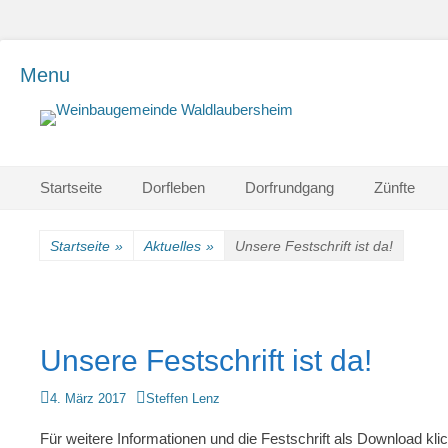
Menu
Einfach schön leben
Weinbaugemeinde
Waldlaubersheim
Primärmenu
Weiter
Startseite
Dorfleben
Dorfrundgang
Zünfte
zum
Inhalt
Startseite
»
Aktuelles
»
Unsere Festschrift ist da!
Unsere Festschrift ist da!
Veröffentlicht
Autor
4. März 2017
Steffen Lenz
am
Für weitere Informationen und die Festschrift als Download klic