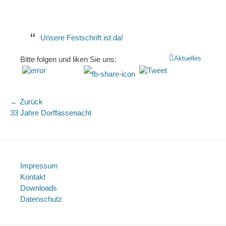
Unsere Festschrift ist da!
Kategorien
Aktuelles
Bitte folgen und liken Sie uns:
Beitragsnavigation
← Zurück
Vorhergehender
Nä
33 Jahre Dorffassenacht
Beitrag:
Bei
Impressum
Kontakt
Downloads
Datenschutz