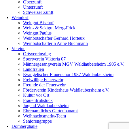
Oberzunft
Unterzunft
Schweizer Zunft
Weindorf
Weingut Bischof
Wein- & Sektgut Merg-Frick
Weingut Paulus
Weinbotschafter Gerhard Horteux
Weinbotschafterin Anne Buchmann
Vereine
Ortsvereinsring
Sportverein Viktoria 07
Männergesangverein MGV Waldlaubersheim 1905 e.V.
Landfrauen
Evangelischer Frauenchor 1987 Waldlaubersheim
Freiwillige Feuerwehr
Freunde der Feuerwehr
Förderverein Kinderhaus Waldlaubersheim e.V.
Kultur vor Ort
Frauenfrühstück
Jugend Waldlaubersheim
Ehrenamtliches Gartenbauamt
Weihnachtsmarkt-Team
Seniorengruppe
Domberghalle