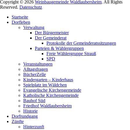
Copyright © 2026
Weinbaugemeinde Waldlaubersheim
. All Rights
Reserved.
Datenschutz
Nach
Startseite
oben
Dorfleben
scrollen
Verwaltung
Der Bürgermeister
Der Gemeinderat
Protokolle der Gemeinderatssitzungen
Parteien & Wählergruppen
Freie Wählergruppe Strauß
SPD
Veranstaltungen
Alltagsfragen
BücherZelle
Kindergarten – Kinderhaus
Spielplatz im Wäldchen
Evangelische Kirchengemeinde
Katholische Kirchengemeinde
Bauhof Süd
Friedhof Waldlaubersheim
Historie
Dorfrundgang
Zünfte
Hinterzunft