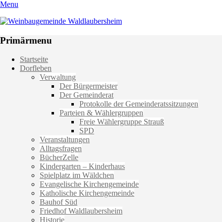
Menu
Weinbaugemeinde Waldlaubersheim
Einfach schön leben
Primärmenu
Weiter
Startseite
zum
Dorfleben
Inhalt
Verwaltung
Der Bürgermeister
Der Gemeinderat
Protokolle der Gemeinderatssitzungen
Parteien & Wählergruppen
Freie Wählergruppe Strauß
SPD
Veranstaltungen
Alltagsfragen
BücherZelle
Kindergarten – Kinderhaus
Spielplatz im Wäldchen
Evangelische Kirchengemeinde
Katholische Kirchengemeinde
Bauhof Süd
Friedhof Waldlaubersheim
Historie