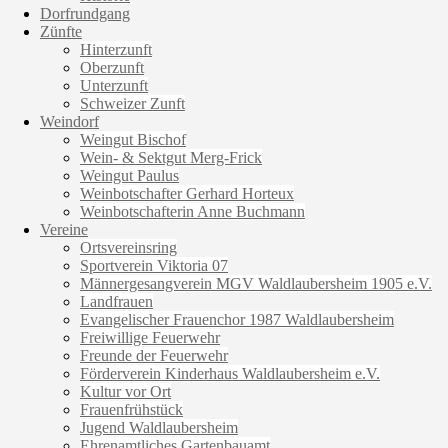
Dorfrundgang
Zünfte
Hinterzunft
Oberzunft
Unterzunft
Schweizer Zunft
Weindorf
Weingut Bischof
Wein- & Sektgut Merg-Frick
Weingut Paulus
Weinbotschafter Gerhard Horteux
Weinbotschafterin Anne Buchmann
Vereine
Ortsvereinsring
Sportverein Viktoria 07
Männergesangverein MGV Waldlaubersheim 1905 e.V.
Landfrauen
Evangelischer Frauenchor 1987 Waldlaubersheim
Freiwillige Feuerwehr
Freunde der Feuerwehr
Förderverein Kinderhaus Waldlaubersheim e.V.
Kultur vor Ort
Frauenfrühstück
Jugend Waldlaubersheim
Ehrenamtliches Gartenbauamt