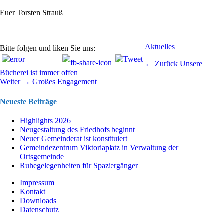
Euer Torsten Strauß
Kategorien
Aktuelles
Bitte folgen und liken Sie uns:
Beitragsnavigation
Vorhergehend
← Zurück
Unsere
Beitrag:
Bücherei ist immer offen
Nächster
Weiter →
Großes Engagement
Beitrag:
Neueste Beiträge
Highlights 2026
Neugestaltung des Friedhofs beginnt
Neuer Gemeinderat ist konstituiert
Gemeindezentrum Viktoriaplatz in Verwaltung der
Ortsgemeinde
Ruhegelegenheiten für Spaziergänger
Impressum
Kontakt
Downloads
Datenschutz