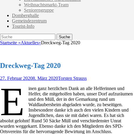
Weihnachtsmarkt-Team
Seniorengruppe
Domberghalle
Gemeindezentrum
Tourist-Info
Suche
Suche
nach:
Startseite
»
Aktuelles
»
Dreckweg-Tag 2020
Dreckweg-Tag 2020
Veröffentlicht
Autor
27. Februar 2020
8. März 2020
Torsten Strauss
E
am
inen ganz herzlichen Dank an alle Helferinnen und
Helfer, die mitgeholfen haben, unser Dorf aufzuräumen
und den Müll, der in der Gemarkung rund um
Waldlaubersheim abgeladen wurde, zu beseitigen.
Insbesondere danke ich auch den vielen Kindern und
Jugendlichen, dass sie mit dabei waren. Es hat sich
absolut gelohnt! Rund 50 Säcke Müll und verschiedenster Unrat
wurden weggekarrt. Ebenso danke ich den Mitgliedern des SPD-
Ortsvereins für die hervorragende Bewirtung im Anschluss.