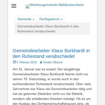
Einfach schön leben
Weinbaugemeinde
Waldlaubersheim
Startseite
»
Dorftagebuch
»
Gemeindearbeiter Klaus Burkhardt in den
Ruhestand verabschiedet
Gemeindearbeiter Klaus Burkhardt in
den Ruhestand verabschiedet
Veröffentlicht
Autor
5. Februar 2019
Torsten Strauss
am
Am 31. Januar war es soweit: Der langjährige
Gemeindearbeiter Klaus Burkhardt feierte nicht nur
seinen 70. Geburtstag, er wurde auch in den
wohlverdienten Ruhestand verabschiedet. Über viele
Jahrzehnte war Klaus als Gemeindearbeiter tätig und
hat als gelernter Elektriker nicht nur die Elektrik,
sondern alle anfallenden Arbeiten erledigt: Ob es um
den Ausbau des Dorfgemeinschaftshauses ging, ob