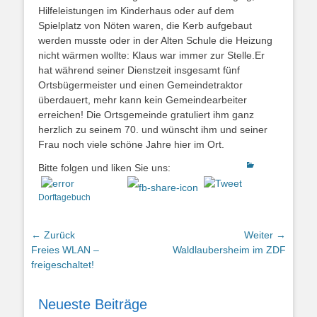
Hilfeleistungen im Kinderhaus oder auf dem
Spielplatz von Nöten waren, die Kerb aufgebaut
werden musste oder in der Alten Schule die Heizung
nicht wärmen wollte: Klaus war immer zur Stelle.Er
hat während seiner Dienstzeit insgesamt fünf
Ortsbügermeister und einen Gemeindetraktor
überdauert, mehr kann kein Gemeindearbeiter
erreichen! Die Ortsgemeinde gratuliert ihm ganz
herzlich zu seinem 70. und wünscht ihm und seiner
Frau noch viele schöne Jahre hier im Ort.
Kategorien
Bitte folgen und liken Sie uns:
Dorftagebuch
Beitragsnavigation
← Zurück
Weiter →
Vorhergehender
Nächster
Freies WLAN –
Waldlaubersheim im ZDF
Beitrag:
Beitrag:
freigeschaltet!
Neueste Beiträge