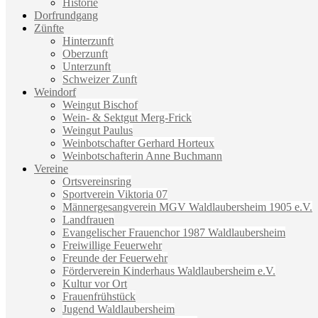
Historie
Dorfrundgang
Zünfte
Hinterzunft
Oberzunft
Unterzunft
Schweizer Zunft
Weindorf
Weingut Bischof
Wein- & Sektgut Merg-Frick
Weingut Paulus
Weinbotschafter Gerhard Horteux
Weinbotschafterin Anne Buchmann
Vereine
Ortsvereinsring
Sportverein Viktoria 07
Männergesangverein MGV Waldlaubersheim 1905 e.V.
Landfrauen
Evangelischer Frauenchor 1987 Waldlaubersheim
Freiwillige Feuerwehr
Freunde der Feuerwehr
Förderverein Kinderhaus Waldlaubersheim e.V.
Kultur vor Ort
Frauenfrühstück
Jugend Waldlaubersheim