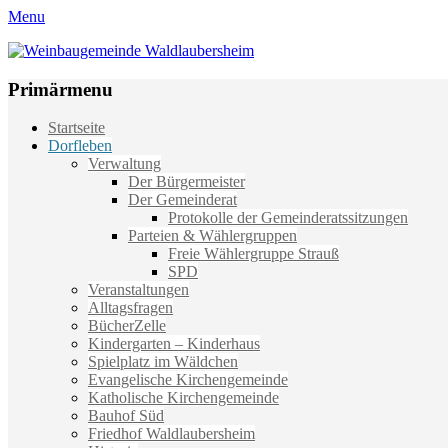
Menu
Weinbaugemeinde Waldlaubersheim
Einfach schön leben
Primärmenu
Weiter
Startseite
zum
Dorfleben
Inhalt
Verwaltung
Der Bürgermeister
Der Gemeinderat
Protokolle der Gemeinderatssitzungen
Parteien & Wählergruppen
Freie Wählergruppe Strauß
SPD
Veranstaltungen
Alltagsfragen
BücherZelle
Kindergarten – Kinderhaus
Spielplatz im Wäldchen
Evangelische Kirchengemeinde
Katholische Kirchengemeinde
Bauhof Süd
Friedhof Waldlaubersheim