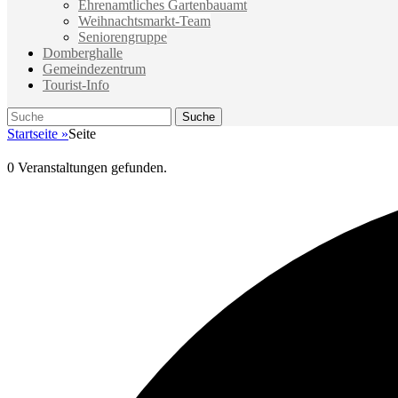
Ehrenamtliches Gartenbauamt
Weihnachtsmarkt-Team
Seniorengruppe
Domberghalle
Gemeindezentrum
Tourist-Info
Suche
Suche
nach:
Startseite
»
Seite
0 Veranstaltungen gefunden.