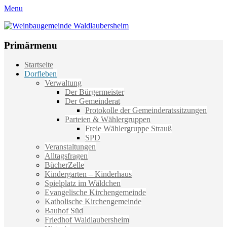
Menu
Weinbaugemeinde Waldlaubersheim
Einfach schön leben
Primärmenu
Weiter
Startseite
zum
Dorfleben
Inhalt
Verwaltung
Der Bürgermeister
Der Gemeinderat
Protokolle der Gemeinderatssitzungen
Parteien & Wählergruppen
Freie Wählergruppe Strauß
SPD
Veranstaltungen
Alltagsfragen
BücherZelle
Kindergarten – Kinderhaus
Spielplatz im Wäldchen
Evangelische Kirchengemeinde
Katholische Kirchengemeinde
Bauhof Süd
Friedhof Waldlaubersheim