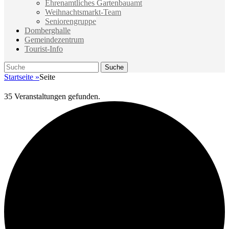
Ehrenamtliches Gartenbauamt
Weihnachtsmarkt-Team
Seniorengruppe
Domberghalle
Gemeindezentrum
Tourist-Info
Suche
Suche
nach:
Startseite
»
Seite
35 Veranstaltungen gefunden.