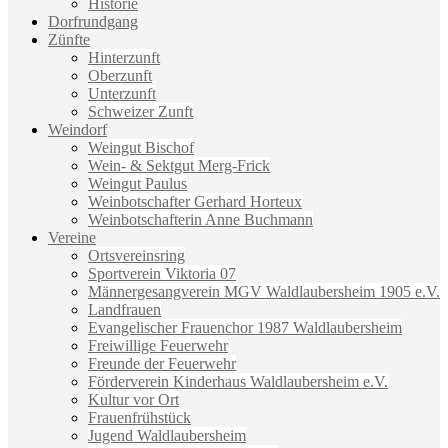
Historie
Dorfrundgang
Zünfte
Hinterzunft
Oberzunft
Unterzunft
Schweizer Zunft
Weindorf
Weingut Bischof
Wein- & Sektgut Merg-Frick
Weingut Paulus
Weinbotschafter Gerhard Horteux
Weinbotschafterin Anne Buchmann
Vereine
Ortsvereinsring
Sportverein Viktoria 07
Männergesangverein MGV Waldlaubersheim 1905 e.V.
Landfrauen
Evangelischer Frauenchor 1987 Waldlaubersheim
Freiwillige Feuerwehr
Freunde der Feuerwehr
Förderverein Kinderhaus Waldlaubersheim e.V.
Kultur vor Ort
Frauenfrühstück
Jugend Waldlaubersheim