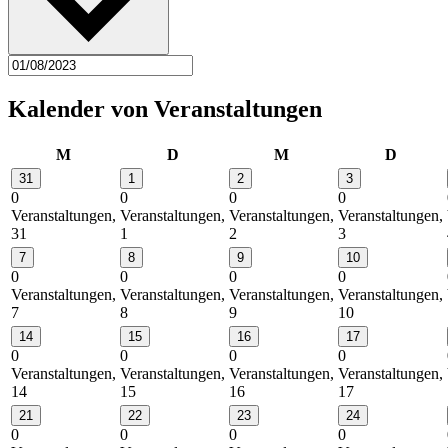
Kalender von Veranstaltungen
Montag
Dienstag
Mittwoch
Donner
M
D
M
D
31
1
2
3
0
0
0
0
Veranstaltungen,
Veranstaltungen,
Veranstaltungen,
Veranstaltungen,
31
1
2
3
7
8
9
10
0
0
0
0
Veranstaltungen,
Veranstaltungen,
Veranstaltungen,
Veranstaltungen,
7
8
9
10
14
15
16
17
0
0
0
0
Veranstaltungen,
Veranstaltungen,
Veranstaltungen,
Veranstaltungen,
14
15
16
17
21
22
23
24
0
0
0
0