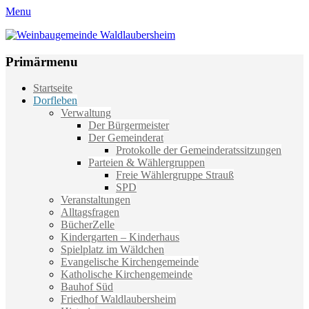
Menu
Weinbaugemeinde Waldlaubersheim
Einfach schön leben
Primärmenu
Weiter
Startseite
zum
Dorfleben
Inhalt
Verwaltung
Der Bürgermeister
Der Gemeinderat
Protokolle der Gemeinderatssitzungen
Parteien & Wählergruppen
Freie Wählergruppe Strauß
SPD
Veranstaltungen
Alltagsfragen
BücherZelle
Kindergarten – Kinderhaus
Spielplatz im Wäldchen
Evangelische Kirchengemeinde
Katholische Kirchengemeinde
Bauhof Süd
Friedhof Waldlaubersheim