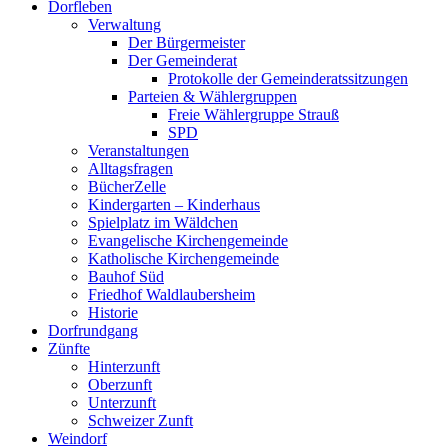
Dorfleben
scrollen
Verwaltung
Der Bürgermeister
Der Gemeinderat
Protokolle der Gemeinderatssitzungen
Parteien & Wählergruppen
Freie Wählergruppe Strauß
SPD
Veranstaltungen
Alltagsfragen
BücherZelle
Kindergarten – Kinderhaus
Spielplatz im Wäldchen
Evangelische Kirchengemeinde
Katholische Kirchengemeinde
Bauhof Süd
Friedhof Waldlaubersheim
Historie
Dorfrundgang
Zünfte
Hinterzunft
Oberzunft
Unterzunft
Schweizer Zunft
Weindorf