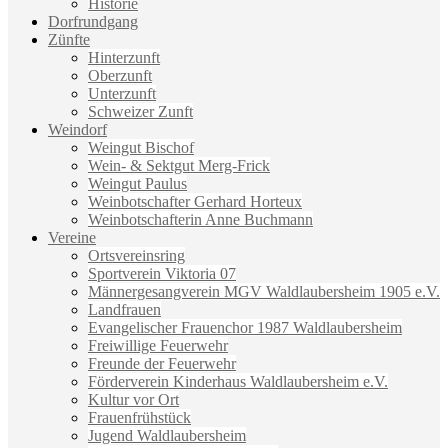
Historie
Dorfrundgang
Zünfte
Hinterzunft
Oberzunft
Unterzunft
Schweizer Zunft
Weindorf
Weingut Bischof
Wein- & Sektgut Merg-Frick
Weingut Paulus
Weinbotschafter Gerhard Horteux
Weinbotschafterin Anne Buchmann
Vereine
Ortsvereinsring
Sportverein Viktoria 07
Männergesangverein MGV Waldlaubersheim 1905 e.V.
Landfrauen
Evangelischer Frauenchor 1987 Waldlaubersheim
Freiwillige Feuerwehr
Freunde der Feuerwehr
Förderverein Kinderhaus Waldlaubersheim e.V.
Kultur vor Ort
Frauenfrühstück
Jugend Waldlaubersheim