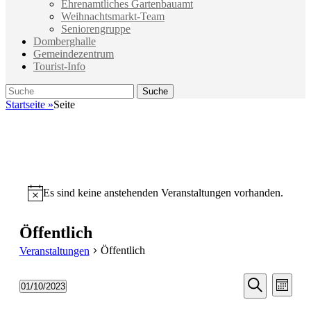
Ehrenamtliches Gartenbauamt
Weihnachtsmarkt-Team
Seniorengruppe
Domberghalle
Gemeindezentrum
Tourist-Info
Suche
Suche
nach:
Startseite
»
Seite
Es sind keine anstehenden Veranstaltungen vorhanden.
Hinweis
Öffentlich
Öffentlich
Veranstaltungen
Veransta
Vera
01/10/2023
Monat
Ansic
Suche
Datum
Suche
Navi
wählen.