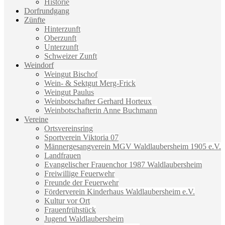
Historie
Dorfrundgang
Zünfte
Hinterzunft
Oberzunft
Unterzunft
Schweizer Zunft
Weindorf
Weingut Bischof
Wein- & Sektgut Merg-Frick
Weingut Paulus
Weinbotschafter Gerhard Horteux
Weinbotschafterin Anne Buchmann
Vereine
Ortsvereinsring
Sportverein Viktoria 07
Männergesangverein MGV Waldlaubersheim 1905 e.V.
Landfrauen
Evangelischer Frauenchor 1987 Waldlaubersheim
Freiwillige Feuerwehr
Freunde der Feuerwehr
Förderverein Kinderhaus Waldlaubersheim e.V.
Kultur vor Ort
Frauenfrühstück
Jugend Waldlaubersheim