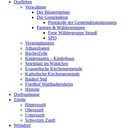
Dorfleben
scrollen
Verwaltung
Der Bürgermeister
Der Gemeinderat
Protokolle der Gemeinderatssitzungen
Parteien & Wählergruppen
Freie Wählergruppe Strauß
SPD
Veranstaltungen
Alltagsfragen
BücherZelle
Kindergarten – Kinderhaus
Spielplatz im Wäldchen
Evangelische Kirchengemeinde
Katholische Kirchengemeinde
Bauhof Süd
Friedhof Waldlaubersheim
Historie
Dorfrundgang
Zünfte
Hinterzunft
Oberzunft
Unterzunft
Schweizer Zunft
Weindorf