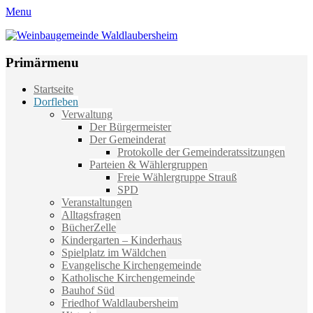
Menu
Weinbaugemeinde Waldlaubersheim
Einfach schön leben
Primärmenu
Weiter
Startseite
zum
Dorfleben
Inhalt
Verwaltung
Der Bürgermeister
Der Gemeinderat
Protokolle der Gemeinderatssitzungen
Parteien & Wählergruppen
Freie Wählergruppe Strauß
SPD
Veranstaltungen
Alltagsfragen
BücherZelle
Kindergarten – Kinderhaus
Spielplatz im Wäldchen
Evangelische Kirchengemeinde
Katholische Kirchengemeinde
Bauhof Süd
Friedhof Waldlaubersheim