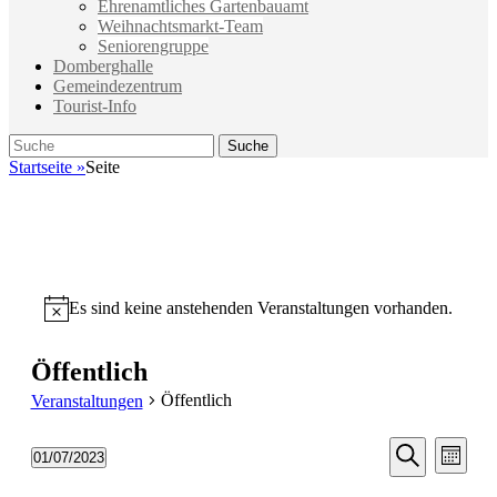
Ehrenamtliches Gartenbauamt
Weihnachtsmarkt-Team
Seniorengruppe
Domberghalle
Gemeindezentrum
Tourist-Info
Suche
Suche
nach:
Startseite
»
Seite
Es sind keine anstehenden Veranstaltungen vorhanden.
Hinweis
Öffentlich
Öffentlich
Veranstaltungen
Veransta
Vera
01/07/2023
Monat
Ansic
Suche
Datum
Suche
Navi
wählen.