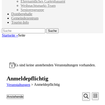
Ehrenamtliches Gartenbauamt
Weihnachtsmarkt-Team
Seniorengruppe
Domberghalle
Gemeindezentrum
Tourist-Info
Suche
Suche
nach:
Startseite
»
Seite
Es sind keine anstehenden Veranstaltungen vorhanden.
Hinweis
Anmeldepflichtig
Anmeldepflichtig
Veranstaltungen
Veransta
Vera
Anstehende
Liste
Ansic
Suche
Datum
Suche
Navi
wählen.