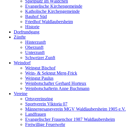
Spielplatz im Wäldchen
Evangelische Kirchengemeinde
Katholische Kirchengemeinde
Bauhof Süd
Friedhof Waldlaubersheim
Historie
Dorfrundgang
Zünfte
Hinterzunft
Oberzunft
Unterzunft
Schweizer Zunft
Weindorf
Weingut Bischof
Wein- & Sektgut Merg-Frick
Weingut Paulus
Weinbotschafter Gerhard Horteux
Weinbotschafterin Anne Buchmann
Vereine
Ortsvereinsring
Sportverein Viktoria 07
Männergesangverein MGV Waldlaubersheim 1905 e.V.
Landfrauen
Evangelischer Frauenchor 1987 Waldlaubersheim
Freiwillige Feuerwehr