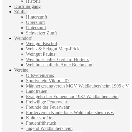
Historie
Dorfrundgang
Zünfte
Hinterzunft
Oberzunft
Unterzunft
Schweizer Zunft
Weindorf
Weingut Bischof
Wein- & Sektgut Merg-Frick
Weingut Paulus
Weinbotschafter Gerhard Horteux
Weinbotschafterin Anne Buchmann
Vereine
Ortsvereinsring
Sportverein Viktoria 07
Männergesangverein MGV Waldlaubersheim 1905 e.V.
Landfrauen
Evangelischer Frauenchor 1987 Waldlaubersheim
Freiwillige Feuerwehr
Freunde der Feuerwehr
Förderverein Kinderhaus Waldlaubersheim e.V.
Kultur vor Ort
Frauenfrühstück
Jugend Waldlaubersheim