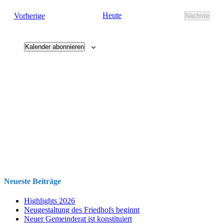
und
Veranstaltungen
Heute
Vorherige
Nächste
Ansichten
Veransta
Navigati
Kalender abonnieren
Neueste Beiträge
Highlights 2026
Neugestaltung des Friedhofs beginnt
Neuer Gemeinderat ist konstituiert