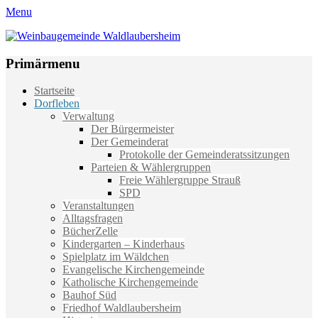
Menu
Weinbaugemeinde Waldlaubersheim
Einfach schön leben
Primärmenu
Weiter
Startseite
zum
Dorfleben
Inhalt
Verwaltung
Der Bürgermeister
Der Gemeinderat
Protokolle der Gemeinderatssitzungen
Parteien & Wählergruppen
Freie Wählergruppe Strauß
SPD
Veranstaltungen
Alltagsfragen
BücherZelle
Kindergarten – Kinderhaus
Spielplatz im Wäldchen
Evangelische Kirchengemeinde
Katholische Kirchengemeinde
Bauhof Süd
Friedhof Waldlaubersheim