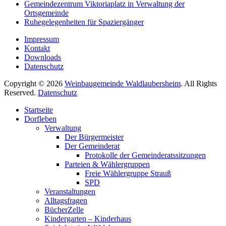
Gemeindezentrum Viktoriaplatz in Verwaltung der
Ortsgemeinde
Ruhegelegenheiten für Spaziergänger
Impressum
Kontakt
Downloads
Datenschutz
Copyright © 2026
Weinbaugemeinde Waldlaubersheim
. All Rights
Reserved.
Datenschutz
Nach
Startseite
oben
Dorfleben
scrollen
Verwaltung
Der Bürgermeister
Der Gemeinderat
Protokolle der Gemeinderatssitzungen
Parteien & Wählergruppen
Freie Wählergruppe Strauß
SPD
Veranstaltungen
Alltagsfragen
BücherZelle
Kindergarten – Kinderhaus