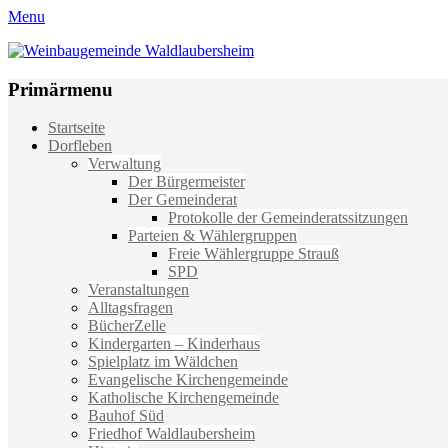
Menu
Weinbaugemeinde Waldlaubersheim
Einfach schön leben
Primärmenu
Weiter
Startseite
zum
Dorfleben
Inhalt
Verwaltung
Der Bürgermeister
Der Gemeinderat
Protokolle der Gemeinderatssitzungen
Parteien & Wählergruppen
Freie Wählergruppe Strauß
SPD
Veranstaltungen
Alltagsfragen
BücherZelle
Kindergarten – Kinderhaus
Spielplatz im Wäldchen
Evangelische Kirchengemeinde
Katholische Kirchengemeinde
Bauhof Süd
Friedhof Waldlaubersheim