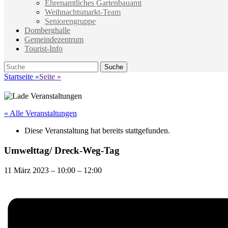
Ehrenamtliches Gartenbauamt
Weihnachtsmarkt-Team
Seniorengruppe
Domberghalle
Gemeindezentrum
Tourist-Info
Suche
Suche
nach:
Startseite
»
Seite
»
« Alle Veranstaltungen
Diese Veranstaltung hat bereits stattgefunden.
Umwelttag/ Dreck-Weg-Tag
11 März 2023
–
10:00
–
12:00