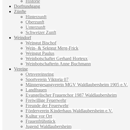
Historie
Dorfrundgang
Zünfte
Hinterzunft
Oberzunft
Unterzunft
Schweizer Zunft
Weindorf
Weingut Bischof
Wein- & Sektgut Merg-Frick
Weingut Paulus
Weinbotschafter Gerhard Horteux
Weinbotschafterin Anne Buchmann
Vereine
Ortsvereinsring
Sportverein Viktoria 07
Männergesangverein MGV Waldlaubersheim 1905 e.V.
Landfrauen
Evangelischer Frauenchor 1987 Waldlaubersheim
Freiwillige Feuerwehr
Freunde der Feuerwehr
Förderverein Kinderhaus Waldlaubersheim e.V.
Kultur vor Ort
Frauenfrühstück
Jugend Waldlaubersheim