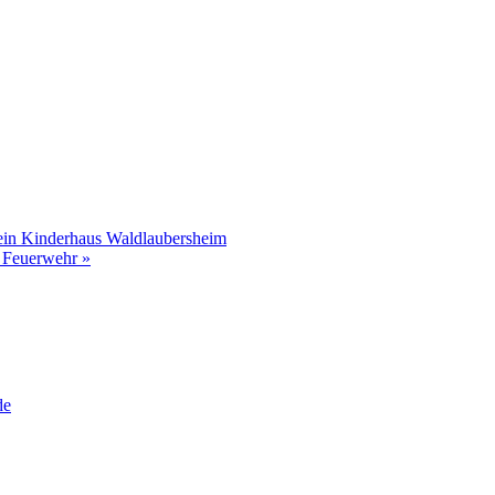
ein Kinderhaus Waldlaubersheim
r Feuerwehr
»
de