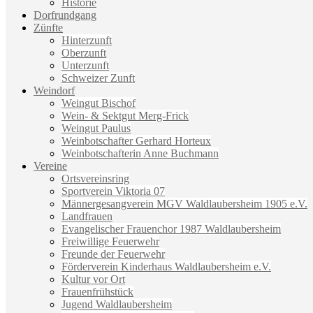
Historie
Dorfrundgang
Zünfte
Hinterzunft
Oberzunft
Unterzunft
Schweizer Zunft
Weindorf
Weingut Bischof
Wein- & Sektgut Merg-Frick
Weingut Paulus
Weinbotschafter Gerhard Horteux
Weinbotschafterin Anne Buchmann
Vereine
Ortsvereinsring
Sportverein Viktoria 07
Männergesangverein MGV Waldlaubersheim 1905 e.V.
Landfrauen
Evangelischer Frauenchor 1987 Waldlaubersheim
Freiwillige Feuerwehr
Freunde der Feuerwehr
Förderverein Kinderhaus Waldlaubersheim e.V.
Kultur vor Ort
Frauenfrühstück
Jugend Waldlaubersheim