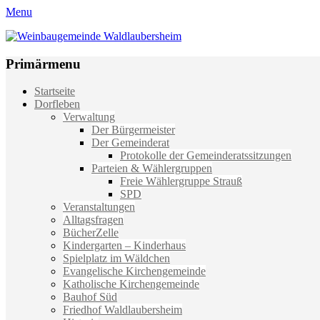
Menu
Weinbaugemeinde Waldlaubersheim
Einfach schön leben
Primärmenu
Weiter
Startseite
zum
Dorfleben
Inhalt
Verwaltung
Der Bürgermeister
Der Gemeinderat
Protokolle der Gemeinderatssitzungen
Parteien & Wählergruppen
Freie Wählergruppe Strauß
SPD
Veranstaltungen
Alltagsfragen
BücherZelle
Kindergarten – Kinderhaus
Spielplatz im Wäldchen
Evangelische Kirchengemeinde
Katholische Kirchengemeinde
Bauhof Süd
Friedhof Waldlaubersheim