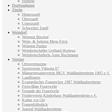
Historie
Dorfrundgang
Zünfte
Hinterzunft
Oberzunft
Unterzunft
Schweizer Zunft
Weindorf
Weingut Bischof
Wein- & Sektgut Merg-Frick
Weingut Paulus
Weinbotschafter Gerhard Horteux
Weinbotschafterin Anne Buchmann
Vereine
Ortsvereinsring
Sportverein Viktoria 07
Männergesangverein MGV Waldlaubersheim 1905 e.V.
Landfrauen
Evangelischer Frauenchor 1987 Waldlaubersheim
Freiwillige Feuerwehr
Freunde der Feuerwehr
Förderverein Kinderhaus Waldlaubersheim e.V.
Kultur vor Ort
Frauenfrühstück
Jugend Waldlaubersheim