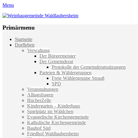
Menu
Weinbaugemeinde Waldlaubersheim
Einfach schön leben
Primärmenu
Weiter
Startseite
zum
Dorfleben
Inhalt
Verwaltung
Der Bürgermeister
Der Gemeinderat
Protokolle der Gemeinderatssitzungen
Parteien & Wählergruppen
Freie Wählergruppe Strauß
SPD
Veranstaltungen
Alltagsfragen
BücherZelle
Kindergarten – Kinderhaus
Spielplatz im Wäldchen
Evangelische Kirchengemeinde
Katholische Kirchengemeinde
Bauhof Süd
Friedhof Waldlaubersheim