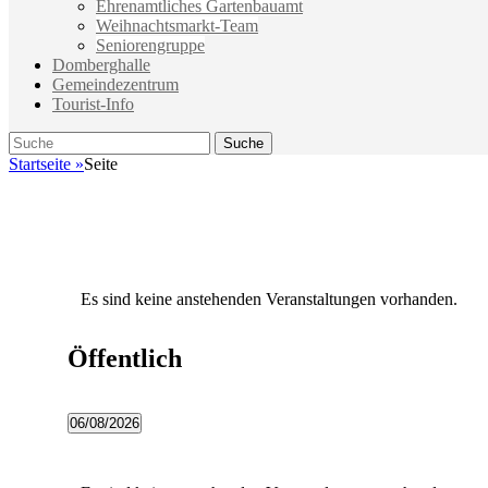
Ehrenamtliches Gartenbauamt
Weihnachtsmarkt-Team
Seniorengruppe
Domberghalle
Gemeindezentrum
Tourist-Info
Suche
Suche
nach:
Startseite
»
Seite
Es sind keine anstehenden Veranstaltungen vorhanden.
Öffentlich
06/08/2026
Datum
wählen.
Kalender