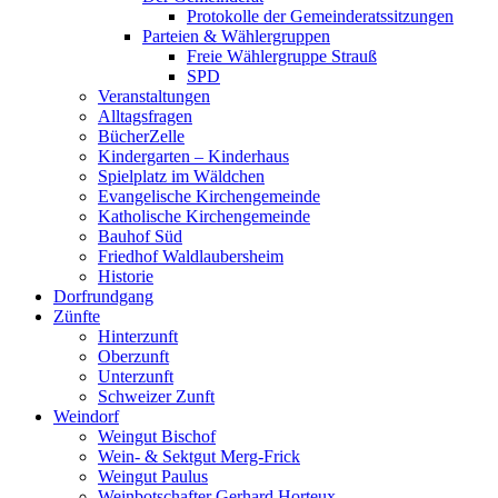
Protokolle der Gemeinderatssitzungen
Parteien & Wählergruppen
Freie Wählergruppe Strauß
SPD
Veranstaltungen
Alltagsfragen
BücherZelle
Kindergarten – Kinderhaus
Spielplatz im Wäldchen
Evangelische Kirchengemeinde
Katholische Kirchengemeinde
Bauhof Süd
Friedhof Waldlaubersheim
Historie
Dorfrundgang
Zünfte
Hinterzunft
Oberzunft
Unterzunft
Schweizer Zunft
Weindorf
Weingut Bischof
Wein- & Sektgut Merg-Frick
Weingut Paulus
Weinbotschafter Gerhard Horteux