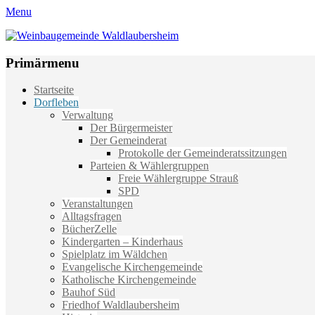
Menu
Weinbaugemeinde Waldlaubersheim
Einfach schön leben
Primärmenu
Weiter
Startseite
zum
Dorfleben
Inhalt
Verwaltung
Der Bürgermeister
Der Gemeinderat
Protokolle der Gemeinderatssitzungen
Parteien & Wählergruppen
Freie Wählergruppe Strauß
SPD
Veranstaltungen
Alltagsfragen
BücherZelle
Kindergarten – Kinderhaus
Spielplatz im Wäldchen
Evangelische Kirchengemeinde
Katholische Kirchengemeinde
Bauhof Süd
Friedhof Waldlaubersheim