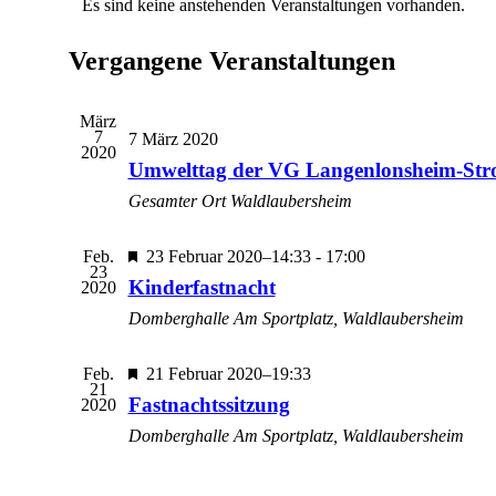
Es sind keine anstehenden Veranstaltungen vorhanden.
von
Veranstaltungen
Vergangene Veranstaltungen
März
7
7 März 2020
2020
Umwelttag der VG Langenlonsheim-St
Gesamter Ort
Waldlaubersheim
Hervorgehoben
Feb.
23 Februar 2020–14:33
-
17:00
23
Kinderfastnacht
2020
Domberghalle
Am Sportplatz, Waldlaubersheim
Hervorgehoben
Feb.
21 Februar 2020–19:33
21
Fastnachtssitzung
2020
Domberghalle
Am Sportplatz, Waldlaubersheim