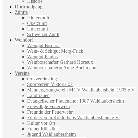
Historie
Dorfrundgang
Zünfte
Hinterzunft
Oberzunft
Unterzunft
Schweizer Zunft
Weindorf
Weingut Bischof
Wein- & Sektgut Merg-Frick
Weingut Paulus
Weinbotschafter Gerhard Horteux
Weinbotschafterin Anne Buchmann
Vereine
Ortsvereinsring
Sportverein Viktoria 07
Männergesangverein MGV Waldlaubersheim 1905 e.V.
Landfrauen
Evangelischer Frauenchor 1987 Waldlaubersheim
Freiwillige Feuerwehr
Freunde der Feuerwehr
Förderverein Kinderhaus Waldlaubersheim e.V.
Kultur vor Ort
Frauenfrühstück
Jugend Waldlaubersheim