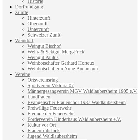
Historie
Dorfrundgang
Zünfte
Hinterzunft
Oberzunft
Unterzunft
Schweizer Zunft
Weindorf
Weingut Bischof
Wein- & Sektgut Merg-Frick
Weingut Paulus
Weinbotschafter Gerhard Horteux
Weinbotschafterin Anne Buchmann
Vereine
Ortsvereinsring
Sportverein Viktoria 07
Männergesangverein MGV Waldlaubersheim 1905 e.V.
Landfrauen
Evangelischer Frauenchor 1987 Waldlaubersheim
Freiwillige Feuerwehr
Freunde der Feuerwehr
Förderverein Kinderhaus Waldlaubersheim e.V.
Kultur vor Ort
Frauenfrühstück
Jugend Waldlaubersheim