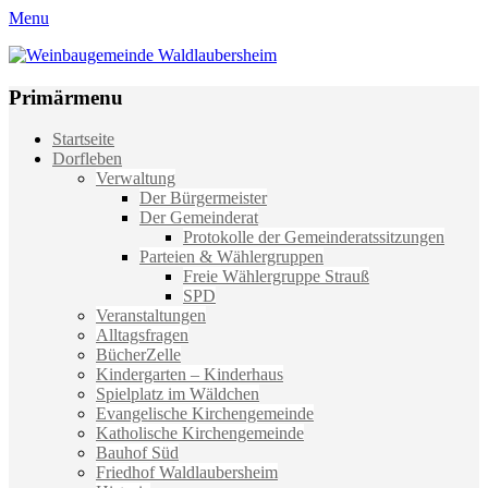
Menu
Weinbaugemeinde Waldlaubersheim
Einfach schön leben
Primärmenu
Weiter
Startseite
zum
Dorfleben
Inhalt
Verwaltung
Der Bürgermeister
Der Gemeinderat
Protokolle der Gemeinderatssitzungen
Parteien & Wählergruppen
Freie Wählergruppe Strauß
SPD
Veranstaltungen
Alltagsfragen
BücherZelle
Kindergarten – Kinderhaus
Spielplatz im Wäldchen
Evangelische Kirchengemeinde
Katholische Kirchengemeinde
Bauhof Süd
Friedhof Waldlaubersheim