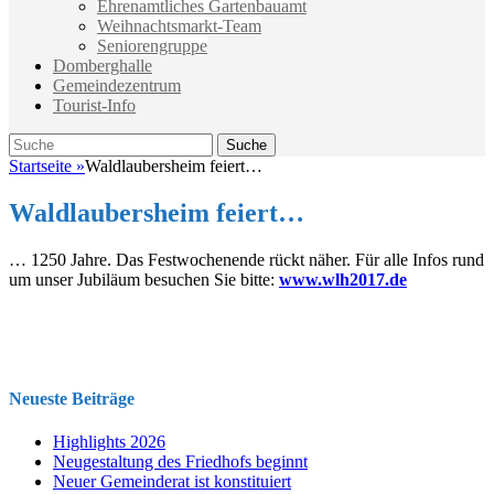
Ehrenamtliches Gartenbauamt
Weihnachtsmarkt-Team
Seniorengruppe
Domberghalle
Gemeindezentrum
Tourist-Info
Suche
Suche
nach:
Startseite
»
Waldlaubersheim feiert…
Waldlaubersheim feiert…
… 1250 Jahre. Das Festwochenende rückt näher. Für alle Infos rund
um unser Jubiläum besuchen Sie bitte:
www.wlh2017.de
Neueste Beiträge
Highlights 2026
Neugestaltung des Friedhofs beginnt
Neuer Gemeinderat ist konstituiert