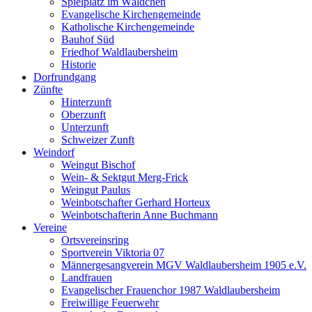
Spielplatz im Wäldchen
Evangelische Kirchengemeinde
Katholische Kirchengemeinde
Bauhof Süd
Friedhof Waldlaubersheim
Historie
Dorfrundgang
Zünfte
Hinterzunft
Oberzunft
Unterzunft
Schweizer Zunft
Weindorf
Weingut Bischof
Wein- & Sektgut Merg-Frick
Weingut Paulus
Weinbotschafter Gerhard Horteux
Weinbotschafterin Anne Buchmann
Vereine
Ortsvereinsring
Sportverein Viktoria 07
Männergesangverein MGV Waldlaubersheim 1905 e.V.
Landfrauen
Evangelischer Frauenchor 1987 Waldlaubersheim
Freiwillige Feuerwehr