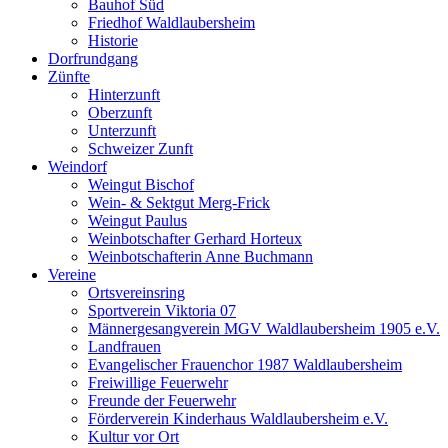
Bauhof Süd
Friedhof Waldlaubersheim
Historie
Dorfrundgang
Zünfte
Hinterzunft
Oberzunft
Unterzunft
Schweizer Zunft
Weindorf
Weingut Bischof
Wein- & Sektgut Merg-Frick
Weingut Paulus
Weinbotschafter Gerhard Horteux
Weinbotschafterin Anne Buchmann
Vereine
Ortsvereinsring
Sportverein Viktoria 07
Männergesangverein MGV Waldlaubersheim 1905 e.V.
Landfrauen
Evangelischer Frauenchor 1987 Waldlaubersheim
Freiwillige Feuerwehr
Freunde der Feuerwehr
Förderverein Kinderhaus Waldlaubersheim e.V.
Kultur vor Ort