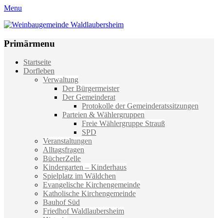
Menu
Weinbaugemeinde Waldlaubersheim
Einfach schön leben
Primärmenu
Weiter
Startseite
zum
Dorfleben
Inhalt
Verwaltung
Der Bürgermeister
Der Gemeinderat
Protokolle der Gemeinderatssitzungen
Parteien & Wählergruppen
Freie Wählergruppe Strauß
SPD
Veranstaltungen
Alltagsfragen
BücherZelle
Kindergarten – Kinderhaus
Spielplatz im Wäldchen
Evangelische Kirchengemeinde
Katholische Kirchengemeinde
Bauhof Süd
Friedhof Waldlaubersheim