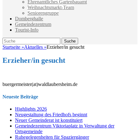
Ehrenamtliches Gartenbauamt
Weihnachtsmarkt-Team
Seniorengruppe
Domberghalle
Gemeindezentrum
Tourist-Info
Suche
Suche
nach:
Startseite
»
Aktuelles
»
Erzieher/in gesucht
Erzieher/in gesucht
buergermeister(at)waldlaubersheim.de
Neueste Beiträge
Highlights 2026
Neugestaltung des Friedhofs beginnt
Neuer Gemeinderat ist konstituiert
Gemeindezentrum Viktoriaplatz in Verwaltung der
Ortsgemeinde
Ruhegelegenheiten für Spaziergänger