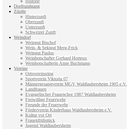
Historie
Dorfrundgang
Zünfte
Hinterzunft
Oberzunft
Unterzunft
Schweizer Zunft
Weindorf
Weingut Bischof
Wein- & Sektgut Merg-Frick
Weingut Paulus
Weinbotschafter Gerhard Horteux
Weinbotschafterin Anne Buchmann
Vereine
Ortsvereinsring
Sportverein Viktoria 07
Männergesangverein MGV Waldlaubersheim 1905 e.V.
Landfrauen
Evangelischer Frauenchor 1987 Waldlaubersheim
Freiwillige Feuerwehr
Freunde der Feuerwehr
Förderverein Kinderhaus Waldlaubersheim e.V.
Kultur vor Ort
Frauenfrühstück
Jugend Waldlaubersheim