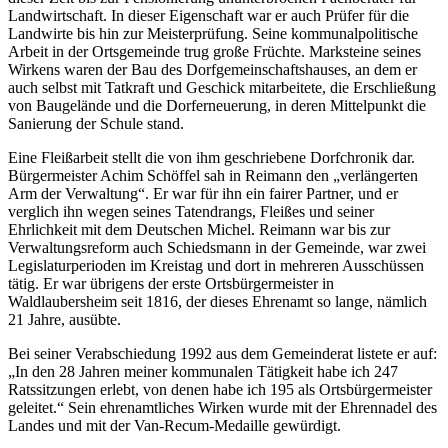
Landwirtschaft. In dieser Eigenschaft war er auch Prüfer für die
Landwirte bis hin zur Meisterprüfung. Seine kommunalpolitische
Arbeit in der Ortsgemeinde trug große Früchte. Marksteine seines
Wirkens waren der Bau des Dorfgemeinschaftshauses, an dem er
auch selbst mit Tatkraft und Geschick mitarbeitete, die Erschließung
von Baugelände und die Dorferneuerung, in deren Mittelpunkt die
Sanierung der Schule stand.
Eine Fleißarbeit stellt die von ihm geschriebene Dorfchronik dar.
Bürgermeister Achim Schöffel sah in Reimann den „verlängerten
Arm der Verwaltung“. Er war für ihn ein fairer Partner, und er
verglich ihn wegen seines Tatendrangs, Fleißes und seiner
Ehrlichkeit mit dem Deutschen Michel. Reimann war bis zur
Verwaltungsreform auch Schiedsmann in der Gemeinde, war zwei
Legislaturperioden im Kreistag und dort in mehreren Ausschüssen
tätig. Er war übrigens der erste Ortsbürgermeister in
Waldlaubersheim seit 1816, der dieses Ehrenamt so lange, nämlich
21 Jahre, ausübte.
Bei seiner Verabschiedung 1992 aus dem Gemeinderat listete er auf:
„In den 28 Jahren meiner kommunalen Tätigkeit habe ich 247
Ratssitzungen erlebt, von denen habe ich 195 als Ortsbürgermeister
geleitet.“ Sein ehrenamtliches Wirken wurde mit der Ehrennadel des
Landes und mit der Van-Recum-Medaille gewürdigt.