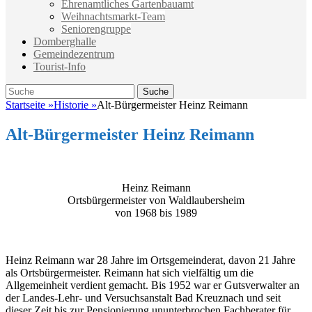
Ehrenamtliches Gartenbauamt
Weihnachtsmarkt-Team
Seniorengruppe
Domberghalle
Gemeindezentrum
Tourist-Info
Suche
Suche
nach:
Startseite
»
Historie
»
Alt-Bürgermeister Heinz Reimann
Alt-Bürgermeister Heinz Reimann
Heinz Reimann
Ortsbürgermeister von Waldlaubersheim
von 1968 bis 1989
Heinz Reimann war 28 Jahre im Ortsgemeinderat, davon 21 Jahre
als Ortsbürgermeister. Reimann hat sich vielfältig um die
Allgemeinheit verdient gemacht. Bis 1952 war er Gutsverwalter an
der Landes-Lehr- und Versuchsanstalt Bad Kreuznach und seit
dieser Zeit bis zur Pensionierung ununterbrochen Fachberater für