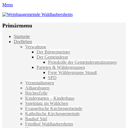
Menu
Weinbaugemeinde Waldlaubersheim
Einfach schön leben
Primärmenu
Weiter
Startseite
zum
Dorfleben
Inhalt
Verwaltung
Der Bürgermeister
Der Gemeinderat
Protokolle der Gemeinderatssitzungen
Parteien & Wählergruppen
Freie Wählergruppe Strauß
SPD
Veranstaltungen
Alltagsfragen
BücherZelle
Kindergarten – Kinderhaus
Spielplatz im Wäldchen
Evangelische Kirchengemeinde
Katholische Kirchengemeinde
Bauhof Süd
Friedhof Waldlaubersheim