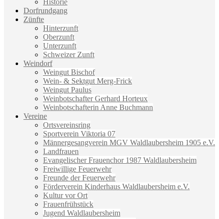
Historie
Dorfrundgang
Zünfte
Hinterzunft
Oberzunft
Unterzunft
Schweizer Zunft
Weindorf
Weingut Bischof
Wein- & Sektgut Merg-Frick
Weingut Paulus
Weinbotschafter Gerhard Horteux
Weinbotschafterin Anne Buchmann
Vereine
Ortsvereinsring
Sportverein Viktoria 07
Männergesangverein MGV Waldlaubersheim 1905 e.V.
Landfrauen
Evangelischer Frauenchor 1987 Waldlaubersheim
Freiwillige Feuerwehr
Freunde der Feuerwehr
Förderverein Kinderhaus Waldlaubersheim e.V.
Kultur vor Ort
Frauenfrühstück
Jugend Waldlaubersheim