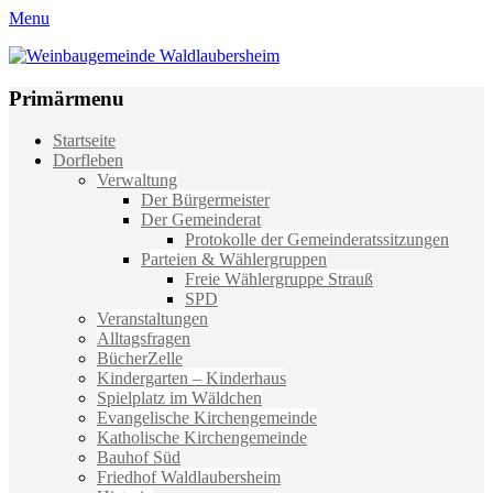
Menu
Weinbaugemeinde Waldlaubersheim
Einfach schön leben
Primärmenu
Weiter
Startseite
zum
Dorfleben
Inhalt
Verwaltung
Der Bürgermeister
Der Gemeinderat
Protokolle der Gemeinderatssitzungen
Parteien & Wählergruppen
Freie Wählergruppe Strauß
SPD
Veranstaltungen
Alltagsfragen
BücherZelle
Kindergarten – Kinderhaus
Spielplatz im Wäldchen
Evangelische Kirchengemeinde
Katholische Kirchengemeinde
Bauhof Süd
Friedhof Waldlaubersheim