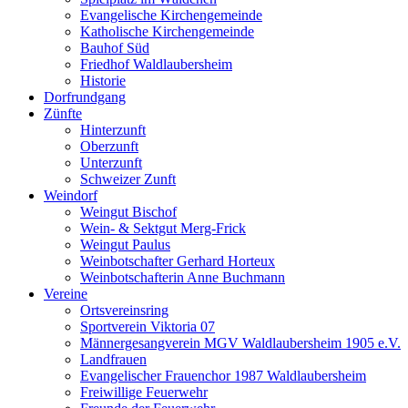
Evangelische Kirchengemeinde
Katholische Kirchengemeinde
Bauhof Süd
Friedhof Waldlaubersheim
Historie
Dorfrundgang
Zünfte
Hinterzunft
Oberzunft
Unterzunft
Schweizer Zunft
Weindorf
Weingut Bischof
Wein- & Sektgut Merg-Frick
Weingut Paulus
Weinbotschafter Gerhard Horteux
Weinbotschafterin Anne Buchmann
Vereine
Ortsvereinsring
Sportverein Viktoria 07
Männergesangverein MGV Waldlaubersheim 1905 e.V.
Landfrauen
Evangelischer Frauenchor 1987 Waldlaubersheim
Freiwillige Feuerwehr