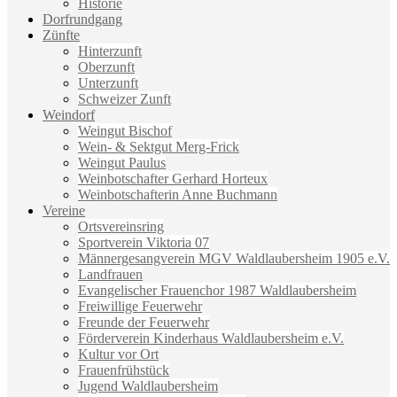
Historie
Dorfrundgang
Zünfte
Hinterzunft
Oberzunft
Unterzunft
Schweizer Zunft
Weindorf
Weingut Bischof
Wein- & Sektgut Merg-Frick
Weingut Paulus
Weinbotschafter Gerhard Horteux
Weinbotschafterin Anne Buchmann
Vereine
Ortsvereinsring
Sportverein Viktoria 07
Männergesangverein MGV Waldlaubersheim 1905 e.V.
Landfrauen
Evangelischer Frauenchor 1987 Waldlaubersheim
Freiwillige Feuerwehr
Freunde der Feuerwehr
Förderverein Kinderhaus Waldlaubersheim e.V.
Kultur vor Ort
Frauenfrühstück
Jugend Waldlaubersheim