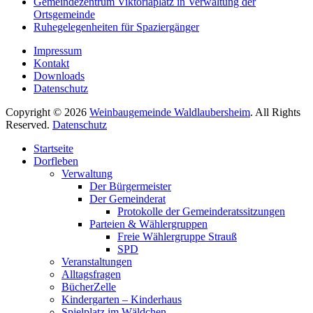
Gemeindezentrum Viktoriaplatz in Verwaltung der
Ortsgemeinde
Ruhegelegenheiten für Spaziergänger
Impressum
Kontakt
Downloads
Datenschutz
Copyright © 2026
Weinbaugemeinde Waldlaubersheim
. All Rights
Reserved.
Datenschutz
Nach
Startseite
oben
Dorfleben
scrollen
Verwaltung
Der Bürgermeister
Der Gemeinderat
Protokolle der Gemeinderatssitzungen
Parteien & Wählergruppen
Freie Wählergruppe Strauß
SPD
Veranstaltungen
Alltagsfragen
BücherZelle
Kindergarten – Kinderhaus
Spielplatz im Wäldchen